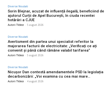
Diverse Noutati
Sorin Blejnar, acuzat de influență ilegală, beneficiind de
ajutorul Curții de Apel București, în ciuda recentei
hotărâri a CJUE
Autorii TVdece
-
5 august 2026
Diverse Noutati
Avertisment din partea unui specialist referitor la
majorarea facturii de electricitate: „Verificați ce ați
convenit și până când rămâne valabil tarifarea”
Autorii TVdece
-
5 august 2026
Diverse Noutati
Nicușor Dan contestă amendamentele PSD la legislația
decarbonizării: „Voi examina cu cea mai mare…
Autorii TVdece
-
4 august 2026
Bun venit TVdece.ro
TVdece.ro un site de știri / blog de noutăți, dedicat diseminării de