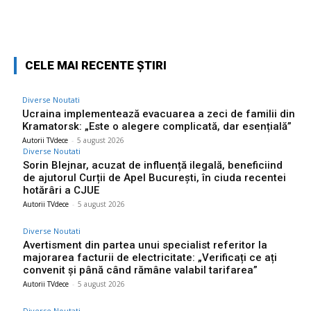
Facebook
Twitter
Pinterest
W
CELE MAI RECENTE ȘTIRI
Diverse Noutati
Ucraina implementează evacuarea a zeci de familii din
Kramatorsk: „Este o alegere complicată, dar esențială”
Autorii TVdece
-
5 august 2026
Diverse Noutati
Sorin Blejnar, acuzat de influență ilegală, beneficiind
de ajutorul Curții de Apel București, în ciuda recentei
hotărâri a CJUE
Autorii TVdece
-
5 august 2026
Diverse Noutati
Avertisment din partea unui specialist referitor la
majorarea facturii de electricitate: „Verificați ce ați
convenit și până când rămâne valabil tarifarea”
Autorii TVdece
-
5 august 2026
Diverse Noutati