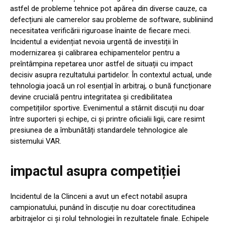
astfel de probleme tehnice pot apărea din diverse cauze, ca
defecțiuni ale camerelor sau probleme de software, subliniind
necesitatea verificării riguroase înainte de fiecare meci.
Incidentul a evidențiat nevoia urgentă de investiții în
modernizarea și calibrarea echipamentelor pentru a
preîntâmpina repetarea unor astfel de situații cu impact
decisiv asupra rezultatului partidelor. În contextul actual, unde
tehnologia joacă un rol esențial în arbitraj, o bună funcționare
devine crucială pentru integritatea și credibilitatea
competițiilor sportive. Evenimentul a stârnit discuții nu doar
între suporteri și echipe, ci și printre oficialii ligii, care resimt
presiunea de a îmbunătăți standardele tehnologice ale
sistemului VAR.
impactul asupra competiției
Incidentul de la Clinceni a avut un efect notabil asupra
campionatului, punând în discuție nu doar corectitudinea
arbitrajelor ci și rolul tehnologiei în rezultatele finale. Echipele