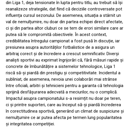
din Liga 1, deja tensionate în lupta pentru titlu, au trebuit să își
reanalizeze strategiile, dat fiind că deciziile controversate pot
influența cursul sezonului. De asemenea, situația a stârnit un
val de nemulțumire, nu doar din partea echipei direct afectate,
ci și din partea altor cluburi ce se tem de erori similare care ar
putea să le compromită obiectivele. În acest context,
credibilitatea întregului campionat a fost pusă în discuție, iar
presiunea asupra autorităților fotbalistice de a asigura un
arbitraj corect și de încredere a crescut semnificativ. Diverși
analiști sportivi au exprimat îngrijorări că, fără măsuri rapide și
concrete de îmbunătățire a sistemelor tehnologice, Liga 1
riscă să-și piardă din prestigiu și competitivitate. Incidentul a
subliniat, de asemenea, nevoia unei colaborări mai strânse
între oficiali, arbitri și tehnicieni pentru a garanta că tehnologia
sprijină desfășurarea adecvată a meciurilor, nu o complică.
Impactul asupra campionatului s-a resimțit nu doar pe teren,
ci și printre suporteri, care au început să-și piardă încrederea
în corectitudinea sportivă, generând un climat de suspiciune și
nemulțumire ce ar putea afecta pe termen lung popularitatea
și integritatea competiției.