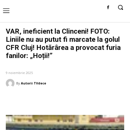
VAR, ineficient la Clinceni! FOTO:
Liniile nu au putut fi marcate la golul
CFR Cluj! Hotărârea a provocat furia
fanilor: „Hoții!”
DIVERSE NOUTATI
9 noiembrie 2025
By
Autorii TVdece
Facebook
Twitter
Pinterest
W