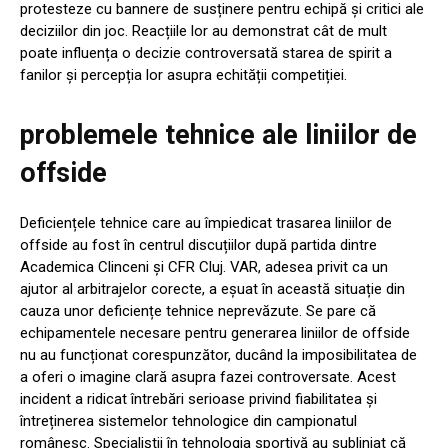
protesteze cu bannere de susținere pentru echipă și critici ale
deciziilor din joc. Reacțiile lor au demonstrat cât de mult
poate influența o decizie controversată starea de spirit a
fanilor și percepția lor asupra echității competiției.
problemele tehnice ale liniilor de
offside
Deficiențele tehnice care au împiedicat trasarea liniilor de
offside au fost în centrul discuțiilor după partida dintre
Academica Clinceni și CFR Cluj. VAR, adesea privit ca un
ajutor al arbitrajelor corecte, a eșuat în această situație din
cauza unor deficiențe tehnice neprevăzute. Se pare că
echipamentele necesare pentru generarea liniilor de offside
nu au funcționat corespunzător, ducând la imposibilitatea de
a oferi o imagine clară asupra fazei controversate. Acest
incident a ridicat întrebări serioase privind fiabilitatea și
întreținerea sistemelor tehnologice din campionatul
românesc. Specialiștii în tehnologia sportivă au subliniat că