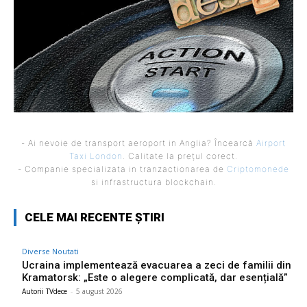
- Ai nevoie de transport aeroport in Anglia? Încearcă
Airport
Taxi London
. Calitate la prețul corect.
- Companie specializata in tranzactionarea de
Criptomonede
si infrastructura blockchain.
CELE MAI RECENTE ȘTIRI
Diverse Noutati
Ucraina implementează evacuarea a zeci de familii din
Kramatorsk: „Este o alegere complicată, dar esențială”
Autorii TVdece
-
5 august 2026