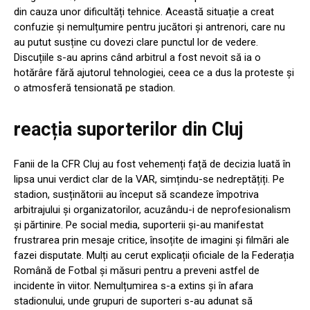
din cauza unor dificultăți tehnice. Această situație a creat
confuzie și nemulțumire pentru jucători și antrenori, care nu
au putut susține cu dovezi clare punctul lor de vedere.
Discuțiile s-au aprins când arbitrul a fost nevoit să ia o
hotărâre fără ajutorul tehnologiei, ceea ce a dus la proteste și
o atmosferă tensionată pe stadion.
reacția suporterilor din Cluj
Fanii de la CFR Cluj au fost vehemenți față de decizia luată în
lipsa unui verdict clar de la VAR, simțindu-se nedreptățiți. Pe
stadion, susținătorii au început să scandeze împotriva
arbitrajului și organizatorilor, acuzându-i de neprofesionalism
și părtinire. Pe social media, suporterii și-au manifestat
frustrarea prin mesaje critice, însoțite de imagini și filmări ale
fazei disputate. Mulți au cerut explicații oficiale de la Federația
Română de Fotbal și măsuri pentru a preveni astfel de
incidente în viitor. Nemulțumirea s-a extins și în afara
stadionului, unde grupuri de suporteri s-au adunat să