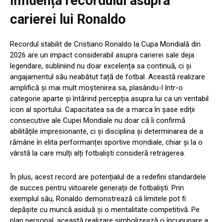
Influența recordului asupra
carierei lui Ronaldo
Recordul stabilit de Cristiano Ronaldo la Cupa Mondială din
2026 are un impact considerabil asupra carierei sale deja
legendare, subliniind nu doar excelența sa continuă, ci și
angajamentul său neabătut față de fotbal. Această realizare
amplifică și mai mult moștenirea sa, plasându-l într-o
categorie aparte și întărind percepția asupra lui ca un veritabil
icon al sportului. Capacitatea sa de a marca în șase ediții
consecutive ale Cupei Mondiale nu doar că îi confirmă
abilitățile impresionante, ci și disciplina și determinarea de a
rămâne în elita performanței sportive mondiale, chiar și la o
vârstă la care mulți alți fotbaliști consideră retragerea.
În plus, acest record are potențialul de a redefini standardele
de succes pentru viitoarele generații de fotbaliști. Prin
exemplul său, Ronaldo demonstrează că limitele pot fi
depășite cu muncă asiduă și o mentalitate competitivă. Pe
plan personal, această realizare simbolizează o încununare a