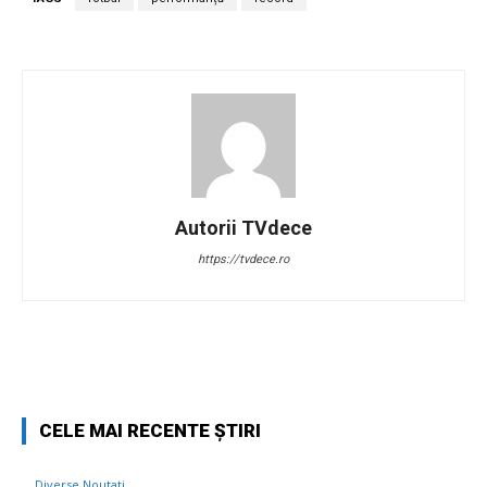
Autorii TVdece
https://tvdece.ro
Facebook
Twitter
Pinterest
W
CELE MAI RECENTE ȘTIRI
Diverse Noutati