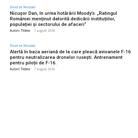
Diverse Noutati
Nicușor Dan, în urma hotărârii Moody’s: „Ratingul
României menținut datorită dedicării instituțiilor,
populației și sectorului de afaceri”
Autorii TVdece
-
7 august 2026
Diverse Noutati
Alertă în baza aeriană de la care pleacă avioanele F-16
pentru neutralizarea dronelor rusești. Antrenament
pentru piloții de F-16.
Autorii TVdece
-
7 august 2026
Bun venit TVdece.ro
TVdece.ro un site de știri / blog de noutăți, dedicat diseminării de
informații și actualități. Acesta oferă articole, reportaje și analize
pe teme diverse, de la evenimente curente la subiecte specifice
de interes. Este un spațiu digital pentru informare și educație.
Contactati-ne oricand la adresa: contact@tvdece.ro