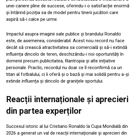
unei cariere pline de succese, oferindu-i o satisfacție enormă
și întărind poziția sa de model pentru tinerii jucători care
aspiră să-i calce pe urme.
Impactul asupra imaginii sale publice și brandului Ronaldo
este, de asemenea, considerabil. Acest nou record nu face
decât să crească atractivitatea sa comercială și să-i extindă
influența dincolo de teren, deschizându-i noi oportunități în
domenii precum publicitatea, filantropia și alte inițiative
personale. Practic, recordul nu doar ce îl reconfirmă ca un
titan al fotbalului, ci îi oferă și o bază și mai solidă pentru a-și
extinde influența și dincolo de granițele sportului.
Reacții internaționale și aprecieri
din partea experților
Succesul istoric al lui Cristiano Ronaldo la Cupa Mondială din
2026 a generat un val de reacții internaționale și aprecieri din