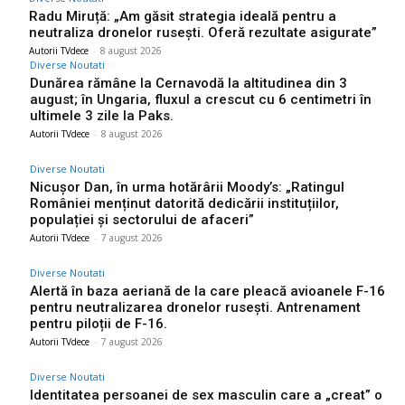
Radu Miruță: „Am găsit strategia ideală pentru a
neutraliza dronelor rusești. Oferă rezultate asigurate”
Autorii TVdece
-
8 august 2026
Diverse Noutati
Dunărea rămâne la Cernavodă la altitudinea din 3
august; în Ungaria, fluxul a crescut cu 6 centimetri în
ultimele 3 zile la Paks.
Autorii TVdece
-
8 august 2026
Diverse Noutati
Nicușor Dan, în urma hotărârii Moody’s: „Ratingul
României menținut datorită dedicării instituțiilor,
populației și sectorului de afaceri”
Autorii TVdece
-
7 august 2026
Diverse Noutati
Alertă în baza aeriană de la care pleacă avioanele F-16
pentru neutralizarea dronelor rusești. Antrenament
pentru piloții de F-16.
Autorii TVdece
-
7 august 2026
Diverse Noutati
Identitatea persoanei de sex masculin care a „creat” o