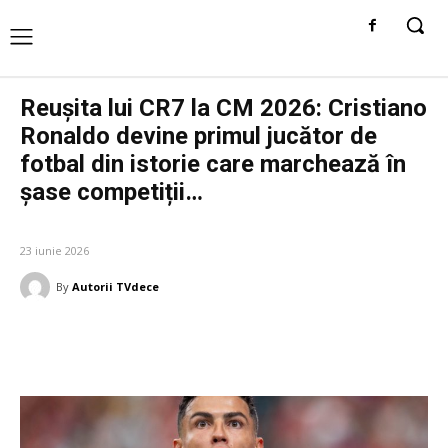
Reușita lui CR7 la CM 2026: Cristiano
Ronaldo devine primul jucător de
fotbal din istorie care marchează în
șase competiții…
DIVERSE NOUTATI
23 iunie 2026
By
Autorii TVdece
Facebook
Twitter
Pinterest
W