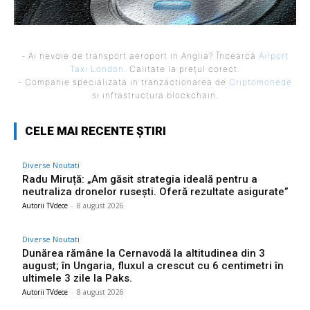
- Ai nevoie de transport aeroport in Anglia? Încearcă
Airport
Taxi London
. Calitate la prețul corect.
- Companie specializata in tranzactionarea de
Criptomonede
si infrastructura blockchain.
CELE MAI RECENTE ȘTIRI
Diverse Noutati
Radu Miruță: „Am găsit strategia ideală pentru a
neutraliza dronelor rusești. Oferă rezultate asigurate”
Autorii TVdece
-
8 august 2026
Diverse Noutati
Dunărea rămâne la Cernavodă la altitudinea din 3
august; în Ungaria, fluxul a crescut cu 6 centimetri în
ultimele 3 zile la Paks.
Autorii TVdece
-
8 august 2026