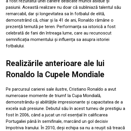
a fost rezultatul unei cariere dedicate muncii asidue și
pasiunii. Această realizare nu doar că subliniază talentul său
remarcabil, dar și longevitatea sa în fotbalul de elită,
demonstrând că, chiar și la 41 de ani, Ronaldo rămâne o
prezență temută pe teren. Performanța sa istorică a fost
celebrată de fani din întreaga lume, care au recunoscut
semnificația momentului și influența sa asupra istoriei
fotbalului.
Realizările anterioare ale lui
Ronaldo la Cupele Mondiale
Pe parcursul carierei sale ilustre, Cristiano Ronaldo a avut
numeroase momente de triumf la Cupa Mondială,
demonstrându-și abilitățile impresionante și capacitatea de a
excela sub presiune. Debutul său în acest turneu de prestigiu a
fost în 2006, când a jucat un rol esențial în calificarea
Portugaliei până în semifinale, marcând un gol decisiv
împotriva Iranului. În 2010, deși echipa sa nu a reușit să treacă