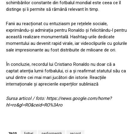
schimbărilor constante din fotbalul mondial este ceea ce îl
distinge și îi permite să rămână relevant în timp.
Fanii au reacționat cu entuziasm pe rețelele sociale,
exprimându-și admirația pentru Ronaldo și felicitându-l pentru
această realizare monumentală. Hashtag-urile dedicate
momentului au devenit rapid virale, iar videoclipurile cu golurile
sale impresionante au fost distribuite de milioane de ori.
În concluzie, recordul lui Cristiano Ronaldo nu doar că a
captat atenția lumii fotbalului, ci a și reafirmat statutul său ca
unul dintre cei mai mari jucători din istorie. Reacțiile
internaționale și aprecierile experților subliniază
Sursa articol / foto: https://news.google.com/home?
hl=ro&gl=RO&ceid=RO%3Aro
TAGS
fotbal
performanță
record