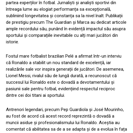
partea experților în fotbal. Jurnaliști și analiști sportivi din
întreaga lume au elogiat performanța sa excepțională,
subliniind longevitatea și constanța sa la nivel înalt. Publikații
de prestigiu precum The Guardian și Marca au dedicat articole
ample recordului său, punând în evidență impactul său asupra
sportului și comparațiile inevitabile cu alți mari jucători din
istorie.
Fostul mare fotbalist brazilian Pelé a afirmat într-un interviu
că Ronaldo a stabilit un nou standard de excelență, iar
realizările sale vor inspira generații de jucători. De asemenea,
Lionel Messi, rivalul său de lungă durată, a recunoscut că
succesul lui Ronaldo este o dovadă a devotamentului și
pasiunii sale pentru fotbal, evidențiind respectul reciproc
dintre cei doi titani ai sportului.
Antrenori legendari, precum Pep Guardiola și José Mourinho,
au fost de acord că acest record reprezintă o dovadă a
muncii asidue și profesionalismului lui Ronaldo. Aceștia au
comentat că abilitatea sa de a se adapta și de a evolua în fața