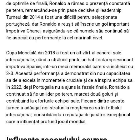
de optimile de finală, Ronaldo a rămas o prezență constantă
pe teren, remarcându-se prin pase decisive și leadership.
Turneul din 2014 a fost una dificilă pentru selecționata
portugheză, dar Ronaldo a reușit să înscrie un gol important
împotriva Ghanei, asigurându-se că numele său continuă să
fie asociat cu performanțe la cel mai înalt nivel.
Cupa Mondială din 2018 a fost un alt vârf al carierei sale
internaționale, când a strălucit printr-un hat-trick impresionant
împotriva Spaniei, într-un meci memorabil care s-a încheiat cu
3-3. Această performanță a demonstrat din nou capacitatea
sa de a excela în momentele cruciale și de a inspira echipa sa.
În 2022, deși Portugalia nu a ajuns la fazele finale, Ronaldo a
continuat să fie un lider pe teren, marcat două goluri și
contribuind la eforturile echipei sale. Fiecare dintre aceste
turnee a adăugat noi straturi la moștenirea sa în fotbalul
internațional, consolidându-i reputația de jucător excepțional
care a influențat profund jocul mondial.