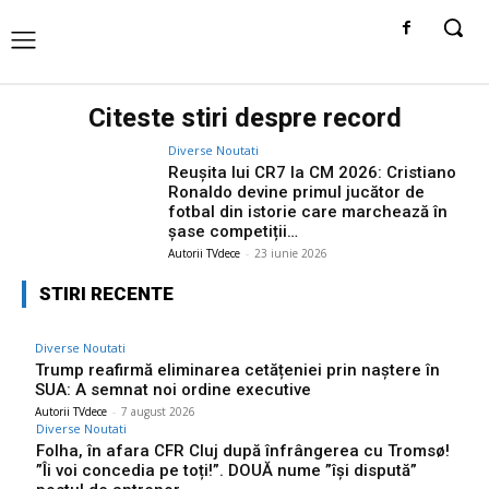
Citeste stiri despre
record
Diverse Noutati
Reușita lui CR7 la CM 2026: Cristiano
Ronaldo devine primul jucător de
fotbal din istorie care marchează în
șase competiții…
Autorii TVdece
-
23 iunie 2026
STIRI RECENTE
Diverse Noutati
Trump reafirmă eliminarea cetățeniei prin naștere în
SUA: A semnat noi ordine executive
Autorii TVdece
-
7 august 2026
Diverse Noutati
Folha, în afara CFR Cluj după înfrângerea cu Tromsø!
”Îi voi concedia pe toți!”. DOUĂ nume ”își dispută”