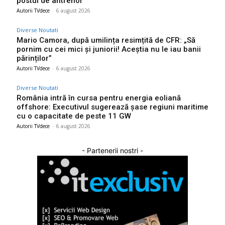
postul de antrenor
Autorii TVdece
-
6 august 2026
Diverse Noutati
Mario Camora, după umilința resimțită de CFR: „Să
pornim cu cei mici și juniorii! Aceștia nu le iau banii
părinților”
Autorii TVdece
-
6 august 2026
Diverse Noutati
România intră în cursa pentru energia eoliană
offshore: Executivul sugerează șase regiuni maritime
cu o capacitate de peste 11 GW
Autorii TVdece
-
6 august 2026
- Partenerii nostri -