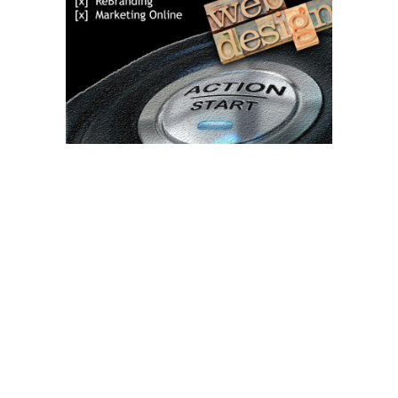
Bun venit TVdece.ro
TVdece.ro un site de știri / blog de noutăți, dedicat diseminării de
informații și actualități. Acesta oferă articole, reportaje și analize
pe teme diverse, de la evenimente curente la subiecte specifice
de interes. Este un spațiu digital pentru informare și educație.
Contactati-ne oricand la adresa: contact@tvdece.ro
Contact www.tvdece.ro