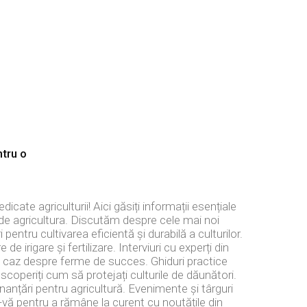
ntru o
dicate agriculturii! Aici găsiți informații esențiale
i de agricultura. Discutăm despre cele mai noi
 pentru cultivarea eficientă și durabilă a culturilor.
 irigare și fertilizare. Interviuri cu experți din
de caz despre ferme de succes. Ghiduri practice
coperiți cum să protejați culturile de dăunători.
inanțări pentru agricultură. Evenimente și târguri
-vă pentru a rămâne la curent cu noutățile din