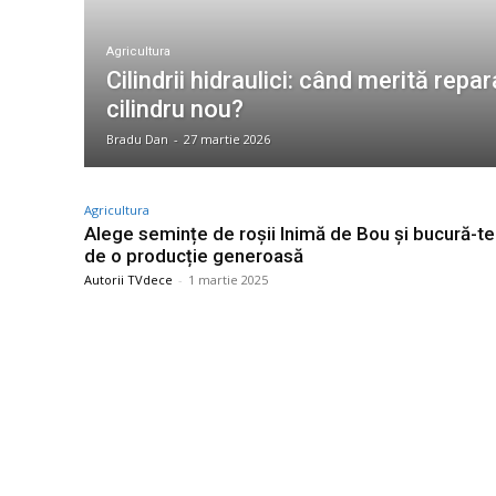
Agricultura
Cilindrii hidraulici: când merită repa
cilindru nou?
Bradu Dan
-
27 martie 2026
Agricultura
Alege semințe de roșii Inimă de Bou și bucură-te
de o producție generoasă
Autorii TVdece
-
1 martie 2025