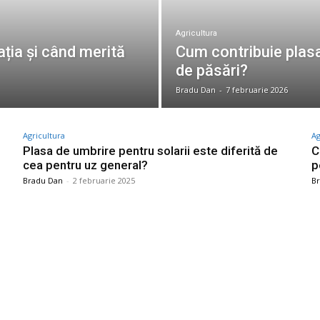
Agricultura
rația și când merită
Cum contribuie plasa
de păsări?
Bradu Dan
-
7 februarie 2026
Agricultura
Ag
Plasa de umbrire pentru solarii este diferită de
C
cea pentru uz general?
p
Bradu Dan
-
2 februarie 2025
B