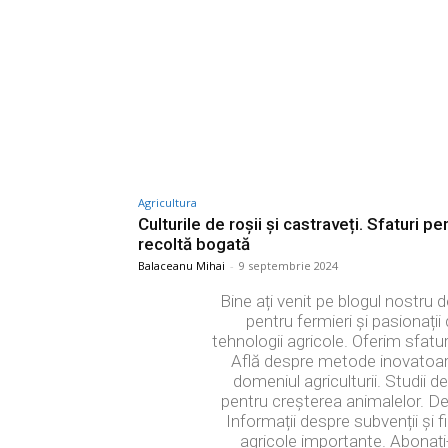
Agricultura
Culturile de roșii și castraveți. Sfaturi pe
recoltă bogată
Balaceanu Mihai
-
9 septembrie 2024
Bine ați venit pe blogul nostru de
pentru fermieri și pasionați
tehnologii agricole. Oferim sfaturi
Află despre metode inovatoare de
domeniul agriculturii. Studii 
pentru creșterea animalelor. Des
Informații despre subvenții și f
agricole importante. Abonați