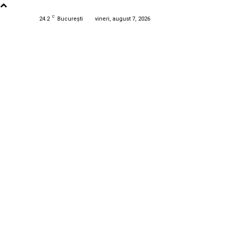
C
24.2
București
vineri, august 7, 2026