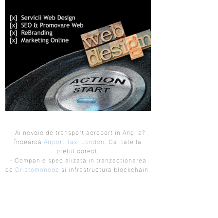
- Ai nevoie de transport aeroport in Anglia?
Încearcă
Airport Taxi London
. Calitate la
prețul corect.
- Companie specializata in tranzactionarea
de
Criptomonede
si infrastructura blockchain.