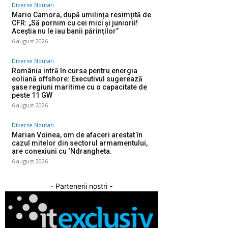
Diverse Noutati
Mario Camora, după umilința resimțită de
CFR: „Să pornim cu cei mici și juniorii!
Aceștia nu le iau banii părinților”
6 august 2026
Diverse Noutati
România intră în cursa pentru energia
eoliană offshore: Executivul sugerează
șase regiuni maritime cu o capacitate de
peste 11 GW
6 august 2026
Diverse Noutati
Marian Voinea, om de afaceri arestat în
cazul mitelor din sectorul armamentului,
are conexiuni cu ‘Ndrangheta.
6 august 2026
- Partenerii nostri -