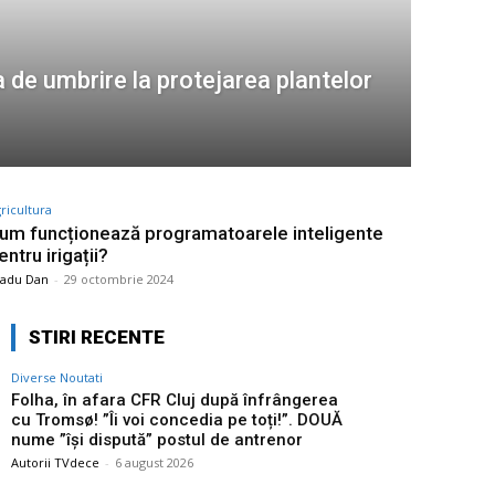
 de umbrire la protejarea plantelor
ricultura
um funcționează programatoarele inteligente
entru irigații?
radu Dan
-
29 octombrie 2024
STIRI RECENTE
Diverse Noutati
Folha, în afara CFR Cluj după înfrângerea
cu Tromsø! ”Îi voi concedia pe toți!”. DOUĂ
nume ”își dispută” postul de antrenor
Autorii TVdece
-
6 august 2026