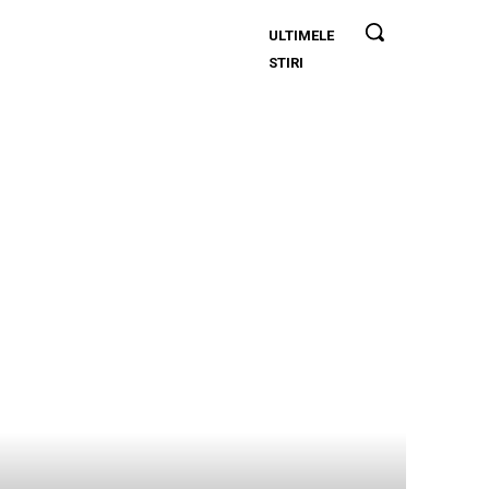
ULTIMELE
Folha, în
STIRI
afara CFR
Cluj după
înfrângerea
cu Tromsø!
”Îi voi
concedia
pe toți!”.
DOUĂ
nume ”își
dispută”
postul de
antrenor