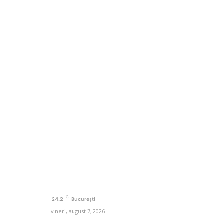
Categorii
mai
Afaceri si Industrii
Agricultura
Arta si istorie
rne
dici și
Auto
Beauty
a de o
Cultura si Entertainment
e
pompele
C
u viteză
24.2
București
vineri, august 7, 2026