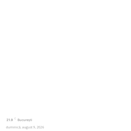
De ce Putin nu acceptă pacea: examinarea celor mai
recente declarații ale Kremlinului sugerează traiectoria
actuală…
Categorii
Afaceri si Industrii
Agricultura
Arta si istorie
Auto
Beauty
Cultura si Entertainment
C
21.9
București
duminică, august 9, 2026