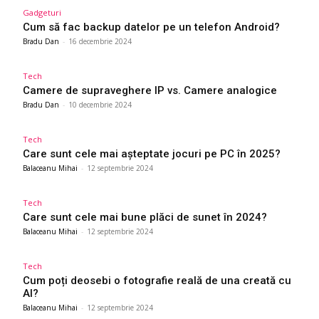
Gadgeturi
Cum să fac backup datelor pe un telefon Android?
Bradu Dan
-
16 decembrie 2024
Tech
Camere de supraveghere IP vs. Camere analogice
Bradu Dan
-
10 decembrie 2024
Tech
Care sunt cele mai așteptate jocuri pe PC în 2025?
Balaceanu Mihai
-
12 septembrie 2024
Tech
Care sunt cele mai bune plăci de sunet în 2024?
Balaceanu Mihai
-
12 septembrie 2024
Tech
Cum poți deosebi o fotografie reală de una creată cu
AI?
Balaceanu Mihai
-
12 septembrie 2024