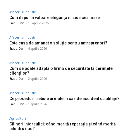
Afaceri si Industrii
Cum îți pui în valoare eleganța în ziua cea mare
Bradu Dan
-
10 aprilie 2026
Afaceri si Industrii
Este casa de amanet o soluție pentru antreprenori?
Bradu Dan
-
4 aprilie 2026
Afaceri si Industrii
Cum se poate adapta o firmă de securitate la cerințele
clienților?
Bradu Dan
-
2 aprilie 2026
Afaceri si Industrii
Ce proceduri trebuie urmate în caz de accident cu utilaje?
Bradu Dan
-
1 aprilie 2026
Agricultura
Cilindrii hidraulici: când merită reparația și când merită
cilindru nou?