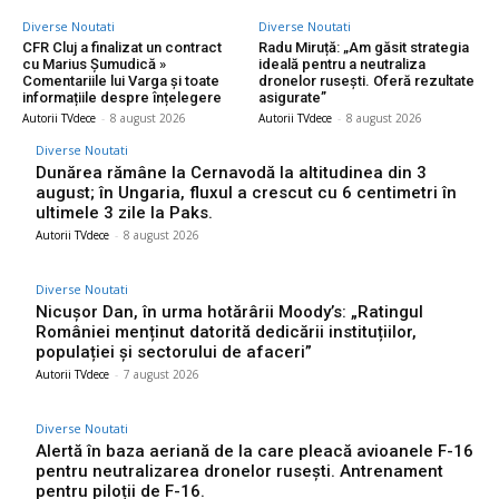
Diverse Noutati
Diverse Noutati
CFR Cluj a finalizat un contract
Radu Miruță: „Am găsit strategia
cu Marius Șumudică »
ideală pentru a neutraliza
Comentariile lui Varga și toate
dronelor rusești. Oferă rezultate
informațiile despre înțelegere
asigurate”
Autorii TVdece
-
8 august 2026
Autorii TVdece
-
8 august 2026
Diverse Noutati
Dunărea rămâne la Cernavodă la altitudinea din 3
august; în Ungaria, fluxul a crescut cu 6 centimetri în
ultimele 3 zile la Paks.
Autorii TVdece
-
8 august 2026
Diverse Noutati
Nicușor Dan, în urma hotărârii Moody’s: „Ratingul
României menținut datorită dedicării instituțiilor,
populației și sectorului de afaceri”
Autorii TVdece
-
7 august 2026
Diverse Noutati
Alertă în baza aeriană de la care pleacă avioanele F-16
pentru neutralizarea dronelor rusești. Antrenament
pentru piloții de F-16.