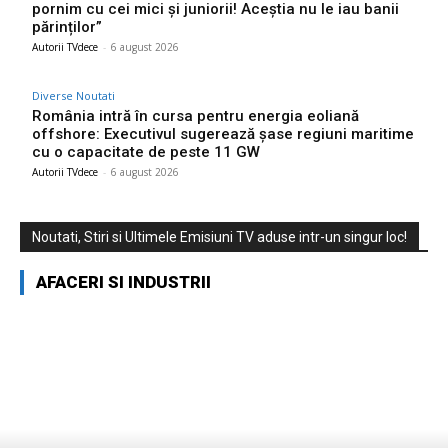
pornim cu cei mici și juniorii! Aceștia nu le iau banii
părinților”
Autorii TVdece
-
6 august 2026
Diverse Noutati
România intră în cursa pentru energia eoliană
offshore: Executivul sugerează șase regiuni maritime
cu o capacitate de peste 11 GW
Autorii TVdece
-
6 august 2026
Noutati, Stiri si Ultimele Emisiuni TV aduse intr-un singur loc!
AFACERI SI INDUSTRII