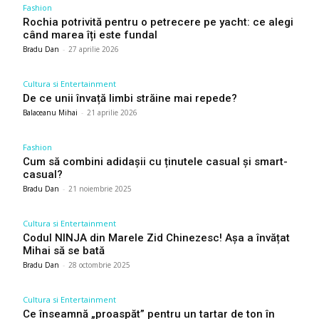
Fashion
Rochia potrivită pentru o petrecere pe yacht: ce alegi
când marea îți este fundal
Bradu Dan
-
27 aprilie 2026
Cultura si Entertainment
De ce unii învață limbi străine mai repede?
Balaceanu Mihai
-
21 aprilie 2026
Fashion
Cum să combini adidașii cu ținutele casual și smart-
casual?
Bradu Dan
-
21 noiembrie 2025
Cultura si Entertainment
Codul NINJA din Marele Zid Chinezesc! Așa a învățat
Mihai să se bată
Bradu Dan
-
28 octombrie 2025
Cultura si Entertainment
Ce înseamnă „proaspăt” pentru un tartar de ton în