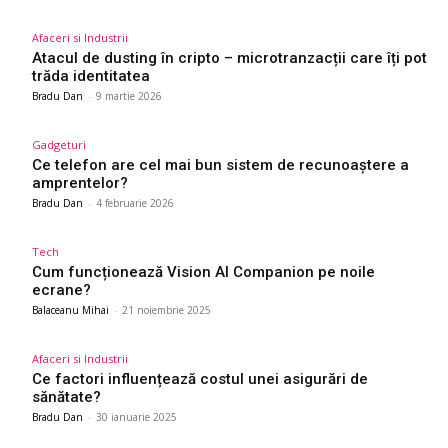
Afaceri si Industrii
Atacul de dusting în cripto – microtranzacții care îți pot
trăda identitatea
Bradu Dan
-
9 martie 2026
Gadgeturi
Ce telefon are cel mai bun sistem de recunoaștere a
amprentelor?
Bradu Dan
-
4 februarie 2026
Tech
Cum funcționează Vision AI Companion pe noile
ecrane?
Balaceanu Mihai
-
21 noiembrie 2025
Afaceri si Industrii
Ce factori influențează costul unei asigurări de
sănătate?
Bradu Dan
-
30 ianuarie 2025