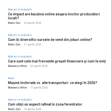
Afaceri si Industrii
Ce impact are bacănia online asupra micilor producători
locali?
Bradu Dan
-
24 aprilie 2026
Afaceri si Industrii
Cum îți diversifici sursele de venit din joburi online?
Bradu Dan
-
21 aprilie 2026
Afaceri si Industrii
Care sunt cele mai frecvente greșeli financiare și cum le eviți
Balaceanu Mihai
-
20 aprilie 2026
Auto
Mașină închiriată vs. alte transporturi: ce alegi în 2026?
Balaceanu Mihai
-
17 aprilie 2026
Afaceri si Industrii
Cum obții un aspect rafinat în zona ferestrelor
Bradu Dan
-
13 aprilie 2026