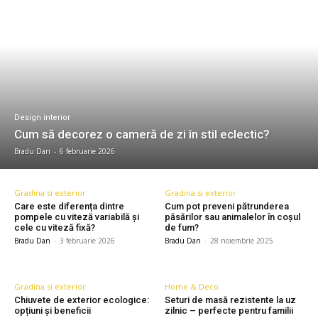
Design interior
Cum să decorez o cameră de zi în stil eclectic?
Bradu Dan
-
6 februarie 2026
Gradina si exterior
Gradina si exterior
Care este diferența dintre
Cum pot preveni pătrunderea
pompele cu viteză variabilă și
păsărilor sau animalelor în coșul
cele cu viteză fixă?
de fum?
Bradu Dan
-
3 februarie 2026
Bradu Dan
-
28 noiembrie 2025
Gradina si exterior
Home & Deco
Chiuvete de exterior ecologice:
Seturi de masă rezistente la uz
opțiuni și beneficii
zilnic – perfecte pentru familii