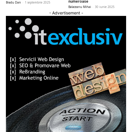
numeroase
Bradu Dan
-
1 septembrie 2025
Balaceanu Mihai
-
30 iunie 2025
- Advertisement -