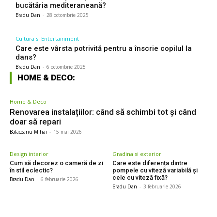
bucătăria mediteraneană?
Bradu Dan
-
28 octombrie 2025
Cultura si Entertainment
Care este vârsta potrivită pentru a înscrie copilul la
dans?
Bradu Dan
-
6 octombrie 2025
HOME & DECO:
Home & Deco
Renovarea instalațiilor: când să schimbi tot și când
doar să repari
Balaceanu Mihai
-
15 mai 2026
Design interior
Gradina si exterior
Cum să decorez o cameră de zi
Care este diferența dintre
în stil eclectic?
pompele cu viteză variabilă și
cele cu viteză fixă?
Bradu Dan
-
6 februarie 2026
Bradu Dan
-
3 februarie 2026