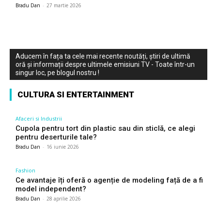
Bradu Dan
-
27 martie 2026
Aducem în fața ta cele mai recente noutăți, știri de ultimă
oră și informații despre ultimele emisiuni TV - Toate într-un
singur loc, pe blogul nostru !
CULTURA SI ENTERTAINMENT
Afaceri si Industrii
Cupola pentru tort din plastic sau din sticlă, ce alegi
pentru deserturile tale?
Bradu Dan
-
16 iunie 2026
Fashion
Ce avantaje îți oferă o agenție de modeling față de a fi
model independent?
Bradu Dan
-
28 aprilie 2026