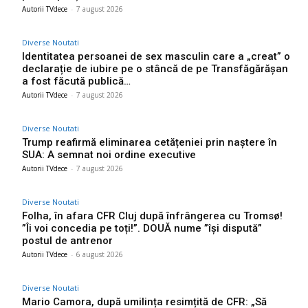
Autorii TVdece
-
7 august 2026
Diverse Noutati
Identitatea persoanei de sex masculin care a „creat” o
declarație de iubire pe o stâncă de pe Transfăgărășan
a fost făcută publică…
Autorii TVdece
-
7 august 2026
Diverse Noutati
Trump reafirmă eliminarea cetățeniei prin naștere în
SUA: A semnat noi ordine executive
Autorii TVdece
-
7 august 2026
Diverse Noutati
Folha, în afara CFR Cluj după înfrângerea cu Tromsø!
”Îi voi concedia pe toți!”. DOUĂ nume ”își dispută”
postul de antrenor
Autorii TVdece
-
6 august 2026
Diverse Noutati
Mario Camora, după umilința resimțită de CFR: „Să