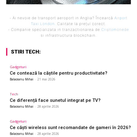
- Ai nevoie de transport aeroport in Anglia? Încearcă
Airport
Taxi London
. Calitate la prețul corect.
- Companie specializata in tranzactionarea de
Criptomonede
si infrastructura blockchain.
STIRI TECH:
Gadgeturi
Ce contează la căștile pentru productivitate?
Balaceanu Mihai
-
21 mai 2026
Tech
Ce diferență face sunetul integrat pe TV?
Balaceanu Mihai
-
28 aprilie 2026
Gadgeturi
Ce căști wireless sunt recomandate de gameri în 2026?
Balaceanu Mihai
-
28 aprilie 2026