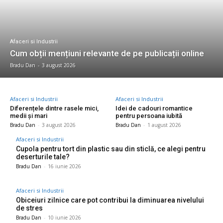
Afaceri si Industrii
Cum obții mențiuni relevante de pe publicații online
Bradu Dan
-
3 august 2026
Afaceri si Industrii
Afaceri si Industrii
Diferențele dintre rasele mici,
Idei de cadouri romantice
medii și mari
pentru persoana iubită
Bradu Dan
-
3 august 2026
Bradu Dan
-
1 august 2026
Afaceri si Industrii
Cupola pentru tort din plastic sau din sticlă, ce alegi pentru
deserturile tale?
Bradu Dan
-
16 iunie 2026
Afaceri si Industrii
Obiceiuri zilnice care pot contribui la diminuarea nivelului
de stres
Bradu Dan
-
10 iunie 2026