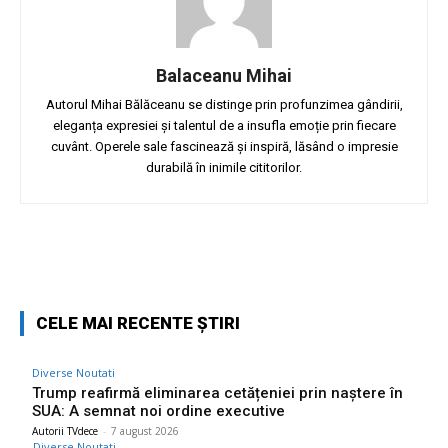
Balaceanu Mihai
Autorul Mihai Bălăceanu se distinge prin profunzimea gândirii,
eleganța expresiei și talentul de a insufla emoție prin fiecare
cuvânt. Operele sale fascinează și inspiră, lăsând o impresie
durabilă în inimile cititorilor.
Facebook
Twitter
Pinterest
W
CELE MAI RECENTE ȘTIRI
Diverse Noutati
Trump reafirmă eliminarea cetățeniei prin naștere în
SUA: A semnat noi ordine executive
Autorii TVdece
-
7 august 2026
Diverse Noutati