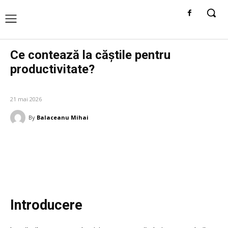
Ce contează la căștile pentru
productivitate?
GADGETURI
21 mai 2026
By
Balaceanu Mihai
Facebook
Twitter
Pinterest
W
Introducere