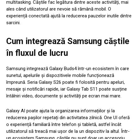
multitasking. Căștile fac legătura dintre aceste activități, mai
ales când utilizatorul are nevoie să rămână mobil. O
experiență conectată ajută la reducerea pauzelor inutile dintre
sarcini.
Cum integrează Samsung căștile
în fluxul de lucru
Samsung integrează Galaxy Buds4 într-un ecosistem în care
sunetul, apelurile și dispozitivele mobile funcționează
împreună. Seria Galaxy S26 poate fi folosită pentru apeluri,
mesaje și notificări rapide, iar Galaxy Tab S11 poate susține
întâlniri video, documente și activități pe ecran mai mare.
Galaxy AI poate ajuta la organizarea informațiilor și la
reducerea pașilor repetați din activitatea zilnică. One UI oferă
o experiență familiară între telefon și tabletă, astfel încât
utilizatorul să treacă mai ușor de la un dispozitiv la altul. Într-
un ecosistem Samsung, căștile nu sunt doar un accesoriu