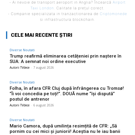
- Ai nevoie de transport aeroport in Anglia? Încearcă
Airport
Taxi London
. Calitate la prețul corect.
- Companie specializata in tranzactionarea de
Criptomonede
si infrastructura blockchain.
CELE MAI RECENTE ȘTIRI
Diverse Noutati
Trump reafirmă eliminarea cetățeniei prin naștere în
SUA: A semnat noi ordine executive
Autorii TVdece
-
7 august 2026
Diverse Noutati
Folha, în afara CFR Cluj după înfrângerea cu Tromsø!
”Îi voi concedia pe toți!”. DOUĂ nume ”își dispută”
postul de antrenor
Autorii TVdece
-
6 august 2026
Diverse Noutati
Mario Camora, după umilința resimțită de CFR: „Să
pornim cu cei mici și juniorii! Aceștia nu le iau banii