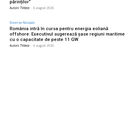
părinților”
Autorii TVdece
-
6 august 2026
Diverse Noutati
România intră în cursa pentru energia eoliană
offshore: Executivul sugerează șase regiuni maritime
cu o capacitate de peste 11 GW
Autorii TVdece
-
6 august 2026
Bun venit TVdece.ro
TVdece.ro un site de știri / blog de noutăți, dedicat diseminării de
informații și actualități. Acesta oferă articole, reportaje și analize
pe teme diverse, de la evenimente curente la subiecte specifice
de interes. Este un spațiu digital pentru informare și educație.
Contactati-ne oricand la adresa: contact@tvdece.ro
Contact www.tvdece.ro
Politică de confidențialitate
Politica de cookies (GDPR)