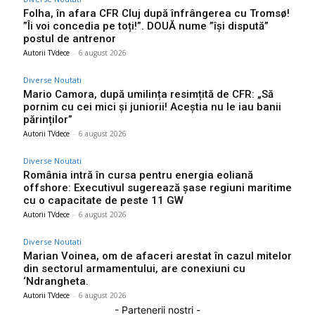
Folha, în afara CFR Cluj după înfrângerea cu Tromsø!
”Îi voi concedia pe toți!”. DOUĂ nume ”își dispută”
postul de antrenor
Autorii TVdece
-
6 august 2026
Diverse Noutati
Mario Camora, după umilința resimțită de CFR: „Să
pornim cu cei mici și juniorii! Aceștia nu le iau banii
părinților”
Autorii TVdece
-
6 august 2026
Diverse Noutati
România intră în cursa pentru energia eoliană
offshore: Executivul sugerează șase regiuni maritime
cu o capacitate de peste 11 GW
Autorii TVdece
-
6 august 2026
Diverse Noutati
Marian Voinea, om de afaceri arestat în cazul mitelor
din sectorul armamentului, are conexiuni cu
‘Ndrangheta.
Autorii TVdece
-
6 august 2026
- Partenerii nostri -