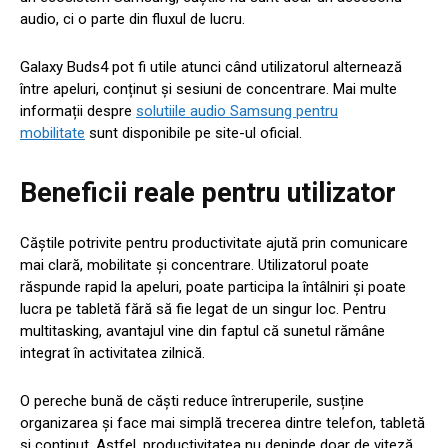
audio, ci o parte din fluxul de lucru.
Galaxy Buds4 pot fi utile atunci când utilizatorul alternează
între apeluri, conținut și sesiuni de concentrare. Mai multe
informații despre
solu
t
iile audio Samsung pentru
mobilitate
sunt disponibile pe site-ul oficial.
Beneficii reale pentru utilizator
Căștile potrivite pentru productivitate ajută prin comunicare
mai clară, mobilitate și concentrare. Utilizatorul poate
răspunde rapid la apeluri, poate participa la întâlniri și poate
lucra pe tabletă fără să fie legat de un singur loc. Pentru
multitasking, avantajul vine din faptul că sunetul rămâne
integrat în activitatea zilnică.
O pereche bună de căști reduce întreruperile, susține
organizarea și face mai simplă trecerea dintre telefon, tabletă
și conținut. Astfel, productivitatea nu depinde doar de viteză,