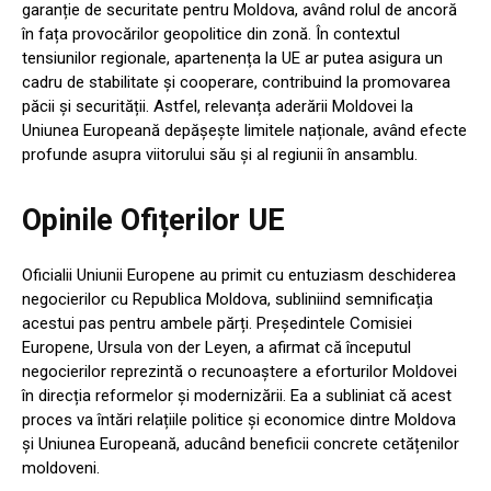
garanție de securitate pentru Moldova, având rolul de ancoră
în fața provocărilor geopolitice din zonă. În contextul
tensiunilor regionale, apartenența la UE ar putea asigura un
cadru de stabilitate și cooperare, contribuind la promovarea
păcii și securității. Astfel, relevanța aderării Moldovei la
Uniunea Europeană depășește limitele naționale, având efecte
profunde asupra viitorului său și al regiunii în ansamblu.
Opinile Ofițerilor UE
Oficialii Uniunii Europene au primit cu entuziasm deschiderea
negocierilor cu Republica Moldova, subliniind semnificația
acestui pas pentru ambele părți. Președintele Comisiei
Europene, Ursula von der Leyen, a afirmat că începutul
negocierilor reprezintă o recunoaștere a eforturilor Moldovei
în direcția reformelor și modernizării. Ea a subliniat că acest
proces va întări relațiile politice și economice dintre Moldova
și Uniunea Europeană, aducând beneficii concrete cetățenilor
moldoveni.