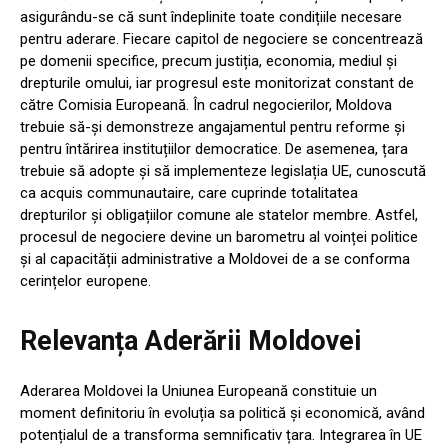
asigurându-se că sunt îndeplinite toate condițiile necesare
pentru aderare. Fiecare capitol de negociere se concentrează
pe domenii specifice, precum justiția, economia, mediul și
drepturile omului, iar progresul este monitorizat constant de
către Comisia Europeană. În cadrul negocierilor, Moldova
trebuie să-și demonstreze angajamentul pentru reforme și
pentru întărirea instituțiilor democratice. De asemenea, țara
trebuie să adopte și să implementeze legislația UE, cunoscută
ca acquis communautaire, care cuprinde totalitatea
drepturilor și obligațiilor comune ale statelor membre. Astfel,
procesul de negociere devine un barometru al voinței politice
și al capacității administrative a Moldovei de a se conforma
cerințelor europene.
Relevanța Aderării Moldovei
Aderarea Moldovei la Uniunea Europeană constituie un
moment definitoriu în evoluția sa politică și economică, având
potențialul de a transforma semnificativ țara. Integrarea în UE