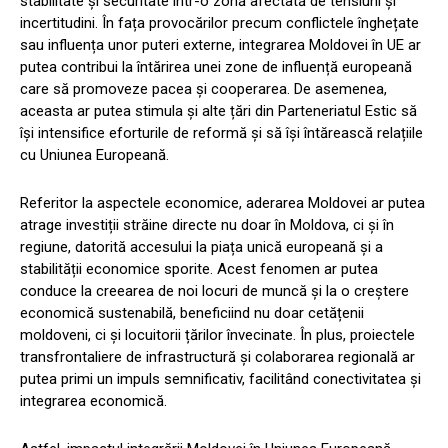
stabilitate și securitate într-o zonă afectată de tensiuni și
incertitudini. În fața provocărilor precum conflictele înghețate
sau influența unor puteri externe, integrarea Moldovei în UE ar
putea contribui la întărirea unei zone de influență europeană
care să promoveze pacea și cooperarea. De asemenea,
aceasta ar putea stimula și alte țări din Parteneriatul Estic să
își intensifice eforturile de reformă și să își întărească relațiile
cu Uniunea Europeană.
Referitor la aspectele economice, aderarea Moldovei ar putea
atrage investiții străine directe nu doar în Moldova, ci și în
regiune, datorită accesului la piața unică europeană și a
stabilității economice sporite. Acest fenomen ar putea
conduce la creearea de noi locuri de muncă și la o creștere
economică sustenabilă, beneficiind nu doar cetățenii
moldoveni, ci și locuitorii țărilor învecinate. În plus, proiectele
transfrontaliere de infrastructură și colaborarea regională ar
putea primi un impuls semnificativ, facilitând conectivitatea și
integrarea economică.