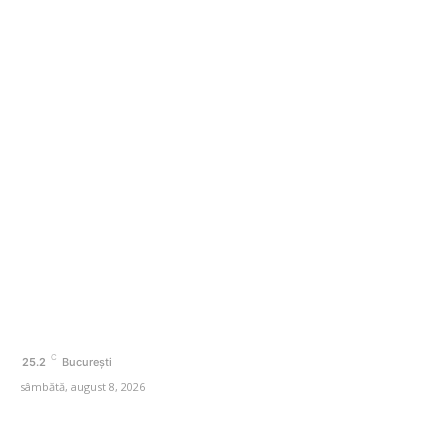
Nicușor Dan: „Mă opun să sprijin un Guvern minoritar
PNL sau PSD cu ajutorul AUR…”
Categorii
Afaceri si Industrii
Agricultura
Arta si istorie
Auto
Beauty
Cultura si Entertainment
C
25.2
București
sâmbătă, august 8, 2026