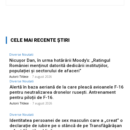
Facebook
Twitter
Pinterest
W
CELE MAI RECENTE ȘTIRI
Diverse Noutati
Nicușor Dan, în urma hotărârii Moody’s: „Ratingul
României menținut datorită dedicării instituțiilor,
populației și sectorului de afaceri”
Autorii TVdece
-
7 august 2026
Diverse Noutati
Alertă în baza aeriană de la care pleacă avioanele F-16
pentru neutralizarea dronelor rusești. Antrenament
pentru piloții de F-16.
Autorii TVdece
-
7 august 2026
Diverse Noutati
Identitatea persoanei de sex masculin care a „creat” o
declarație de iubire pe o stâncă de pe Transfăgărășan