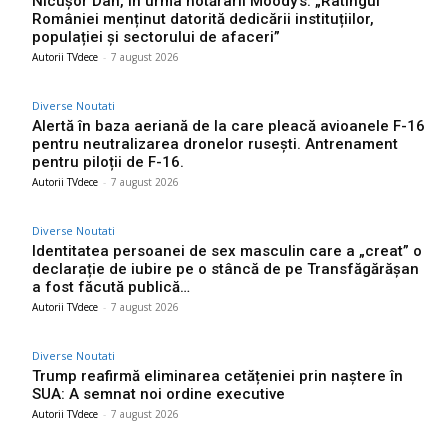
Nicușor Dan, în urma hotărârii Moody’s: „Ratingul
României menținut datorită dedicării instituțiilor,
populației și sectorului de afaceri”
Autorii TVdece
-
7 august 2026
Diverse Noutati
Alertă în baza aeriană de la care pleacă avioanele F-16
pentru neutralizarea dronelor rusești. Antrenament
pentru piloții de F-16.
Autorii TVdece
-
7 august 2026
Diverse Noutati
Identitatea persoanei de sex masculin care a „creat” o
declarație de iubire pe o stâncă de pe Transfăgărășan
a fost făcută publică…
Autorii TVdece
-
7 august 2026
Diverse Noutati
Trump reafirmă eliminarea cetățeniei prin naștere în
SUA: A semnat noi ordine executive
Autorii TVdece
-
7 august 2026