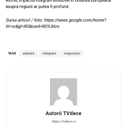
Astfel, impactul integrării Moldovei în Uniunea Europeană
asupra regiunii ar putea fi profund.
Sursa articol / foto: https://news.google.com/home?
hl=ro&gl=RO&ceid=RO%3Aro
TAGS
aderare
integrare
negociere
Autorii TVdece
https://tvdece.ro