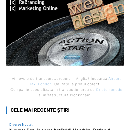
- Ai nevoie de transport aeroport in Anglia? Încearcă
Airport
Taxi London
. Calitate la prețul corect.
- Companie specializata in tranzactionarea de
Criptomonede
si infrastructura blockchain.
CELE MAI RECENTE ȘTIRI
Diverse Noutati