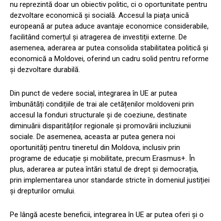
nu reprezintă doar un obiectiv politic, ci o oportunitate pentru
dezvoltare economică și socială. Accesul la piața unică
europeană ar putea aduce avantaje economice considerabile,
facilitând comerțul și atragerea de investiții externe. De
asemenea, aderarea ar putea consolida stabilitatea politică și
economică a Moldovei, oferind un cadru solid pentru reforme
și dezvoltare durabilă.
Din punct de vedere social, integrarea în UE ar putea
îmbunătăți condițiile de trai ale cetățenilor moldoveni prin
accesul la fonduri structurale și de coeziune, destinate
diminuării disparităților regionale și promovării incluziunii
sociale. De asemenea, aceasta ar putea genera noi
oportunități pentru tineretul din Moldova, inclusiv prin
programe de educație și mobilitate, precum Erasmus+. În
plus, aderarea ar putea întări statul de drept și democrația,
prin implementarea unor standarde stricte în domeniul justiției
și drepturilor omului.
Pe lângă aceste beneficii, integrarea în UE ar putea oferi și o