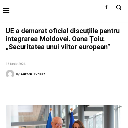
UE a demarat oficial discuțiile pentru
integrarea Moldovei. Oana Țoiu:
„Securitatea unui viitor european”
DIVERSE NOUTATI
15 iunie 2026
By
Autorii TVdece
Facebook
Twitter
Pinterest
W