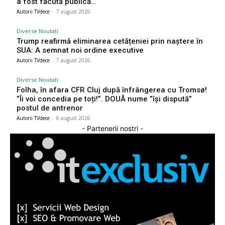
a fost făcută publică…
Autorii TVdece
-
7 august 2026
Diverse Noutati
Trump reafirmă eliminarea cetățeniei prin naștere în
SUA: A semnat noi ordine executive
Autorii TVdece
-
7 august 2026
Diverse Noutati
Folha, în afara CFR Cluj după înfrângerea cu Tromsø!
”Îi voi concedia pe toți!”. DOUĂ nume ”își dispută”
postul de antrenor
Autorii TVdece
-
6 august 2026
- Partenerii nostri -