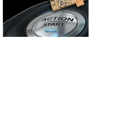
Categorii
ului
Afaceri si Industrii
ificii
Agricultura
uțin 9
Arta si istorie
Auto
șit să
ițiile
Beauty
efinitivă
Cultura si Entertainment