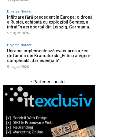
Diverse Noutati
Infiltrare fără precedent în Europa: o dronă
a Rusiei, echipată cu explozibil Semtex, a
intrat în aeroportul din Leipzig, Germania.
5 august 2026
Diverse Noutati
Ucraina implementează evacuarea a zeci
de familii din Kramatorsk: „Este o alegere
complicată, dar esențială”
5 august 2026
- Partenerii nostri -