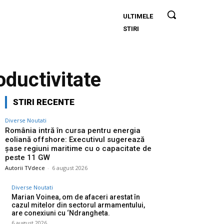
ULTIMELE
România
STIRI
intră în
cursa
pentru
energia
oductivitate
eoliană
offshore:
STIRI RECENTE
Executivul
sugerează
Diverse Noutati
șase
România intră în cursa pentru energia
eoliană offshore: Executivul sugerează
regiuni
șase regiuni maritime cu o capacitate de
maritime
peste 11 GW
cu o
Autorii TVdece
-
6 august 2026
capacitate
Diverse Noutati
de peste
Marian Voinea, om de afaceri arestat în
11 GW
cazul mitelor din sectorul armamentului,
are conexiuni cu ‘Ndrangheta.
6 august 2026