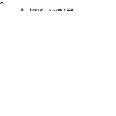
C
35.1
București
joi, august 6, 2026