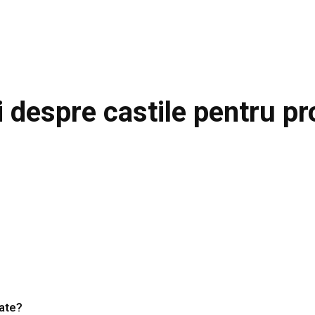
ri despre
castile pentru pr
tate?