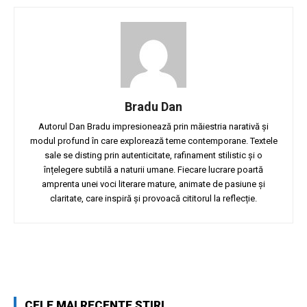
Bradu Dan
Autorul Dan Bradu impresionează prin măiestria narativă și
modul profund în care explorează teme contemporane. Textele
sale se disting prin autenticitate, rafinament stilistic și o
înțelegere subtilă a naturii umane. Fiecare lucrare poartă
amprenta unei voci literare mature, animate de pasiune și
claritate, care inspiră și provoacă cititorul la reflecție.
Facebook
Twitter
Pinterest
W
CELE MAI RECENTE ȘTIRI