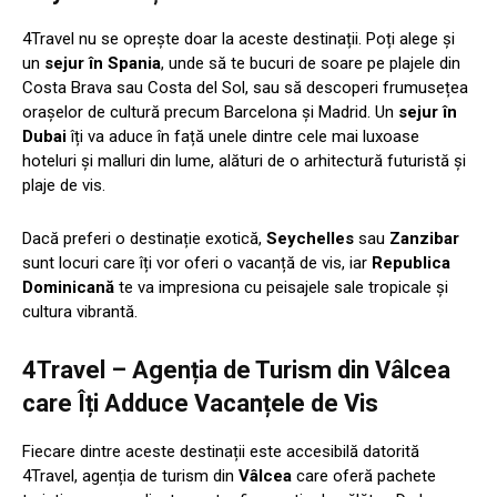
4Travel nu se oprește doar la aceste destinații. Poți alege și
un
sejur în Spania
, unde să te bucuri de soare pe plajele din
Costa Brava sau Costa del Sol, sau să descoperi frumusețea
orașelor de cultură precum Barcelona și Madrid. Un
sejur în
Dubai
îți va aduce în față unele dintre cele mai luxoase
hoteluri și malluri din lume, alături de o arhitectură futuristă și
plaje de vis.
Dacă preferi o destinație exotică,
Seychelles
sau
Zanzibar
sunt locuri care îți vor oferi o vacanță de vis, iar
Republica
Dominicană
te va impresiona cu peisajele sale tropicale și
cultura vibrantă.
4Travel – Agenția de Turism din Vâlcea
care Îți Adduce Vacanțele de Vis
Fiecare dintre aceste destinații este accesibilă datorită
4Travel, agenția de turism din
Vâlcea
care oferă pachete