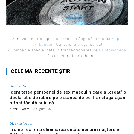
- Ai nevoie de transport aeroport in Anglia? Încearcă
Airport
Taxi London
. Calitate la prețul corect.
- Companie specializata in tranzactionarea de
Criptomonede
si infrastructura blockchain.
CELE MAI RECENTE ȘTIRI
Diverse Noutati
Identitatea persoanei de sex masculin care a „creat” o
declarație de iubire pe o stâncă de pe Transfăgărășan
a fost făcută publică…
Autorii TVdece
-
7 august 2026
Diverse Noutati
Trump reafirmă eliminarea cetățeniei prin naștere în