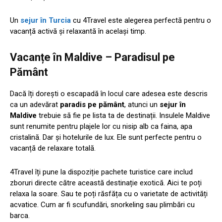
Un
sejur în Turcia
cu 4Travel este alegerea perfectă pentru o
vacanță activă și relaxantă în același timp.
Vacanțe în Maldive – Paradisul pe
Pământ
Dacă îți dorești o escapadă în locul care adesea este descris
ca un adevărat
paradis pe pământ
, atunci un
sejur în
Maldive
trebuie să fie pe lista ta de destinații. Insulele Maldive
sunt renumite pentru plajele lor cu nisip alb ca faina, apa
cristalină. Dar și hotelurile de lux. Ele sunt perfecte pentru o
vacanță de relaxare totală.
4Travel îți pune la dispoziție pachete turistice care includ
zboruri directe către această destinație exotică. Aici te poți
relaxa la soare. Sau te poți răsfăța cu o varietate de activități
acvatice. Cum ar fi scufundări, snorkeling sau plimbări cu
barca.