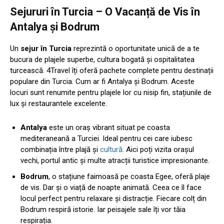
Sejururi în Turcia – O Vacanță de Vis în
Antalya și Bodrum
Un
sejur în Turcia
reprezintă o oportunitate unică de a te
bucura de plajele superbe, cultura bogată și ospitalitatea
turcească. 4Travel îți oferă pachete complete pentru destinații
populare din Turcia. Cum ar fi Antalya și Bodrum. Aceste
locuri sunt renumite pentru plajele lor cu nisip fin, stațiunile de
lux și restaurantele excelente.
Antalya
este un oraș vibrant situat pe coasta
mediteraneană a Turciei. Ideal pentru cei care iubesc
combinația între plajă și
cultură
. Aici poți vizita orașul
vechi, portul antic și multe atracții turistice impresionante.
Bodrum
, o stațiune faimoasă pe coasta Egee, oferă plaje
de vis. Dar și o viață de noapte animată. Ceea ce îl face
locul perfect pentru relaxare și distracție. Fiecare colț din
Bodrum respiră istorie. Iar peisajele sale îți vor tăia
respirația.