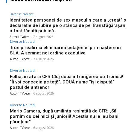
Diverse Noutati
Identitatea persoanei de sex masculin care a „creat” o
declarație de iubire pe o stâncă de pe Transfăgărășan
a fost făcută publică…
Autorii TVdece
-
7 august 2026
Diverse Noutati
Trump reafirmă eliminarea cetățeniei prin naștere în
SUA: A semnat noi ordine executive
Autorii TVdece
-
7 august 2026
Diverse Noutati
Folha, în afara CFR Cluj după înfrângerea cu Tromsø!
”Îi voi concedia pe toți!”. DOUĂ nume ”își dispută”
postul de antrenor
Autorii TVdece
-
6 august 2026
Diverse Noutati
Mario Camora, după umilința resimțită de CFR: „Să
pornim cu cei mici și juniorii! Aceștia nu le iau banii
părinților”
Autorii TVdece
-
6 august 2026