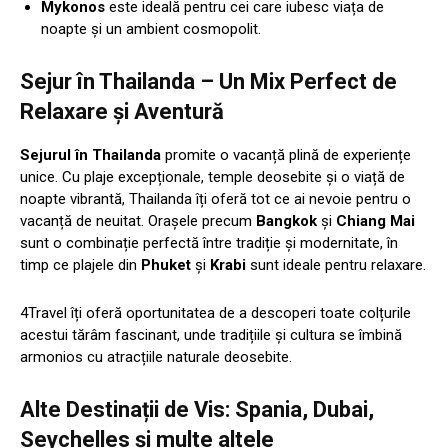
Mykonos
este ideală pentru cei care iubesc viața de
noapte și un ambient cosmopolit.
Sejur în Thailanda – Un Mix Perfect de
Relaxare și Aventură
Sejurul în Thailanda
promite o vacanță plină de experiențe
unice. Cu plaje excepționale, temple deosebite și o viață de
noapte vibrantă, Thailanda îți oferă tot ce ai nevoie pentru o
vacanță de neuitat. Orașele precum
Bangkok
și
Chiang Mai
sunt o combinație perfectă între tradiție și modernitate, în
timp ce plajele din
Phuket
și
Krabi
sunt ideale pentru relaxare.
4Travel îți oferă oportunitatea de a descoperi toate colțurile
acestui tărâm fascinant, unde tradițiile și cultura se îmbină
armonios cu atracțiile naturale deosebite.
Alte Destinații de Vis: Spania, Dubai,
Seychelles și multe altele