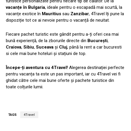
turistice personalizate pentru fiecare tip de călător. De la
vacanțe în Bulgaria
, ideale pentru o escapadă mai scurtă, la
vacanțe exotice în
Mauritius
sau
Zanzibar
, 4Travel îți pune la
dispoziție tot ce ai nevoie pentru o vacanță de neuitat.
Fiecare pachet turistic este gândit pentru a-ți oferi cea mai
bună experiență, de la zborurile directe din
București
,
Craiova
,
Sibiu
,
Suceava
și
Cluj
, până la
rent a car bucuresti
si cele mai bune hoteluri și stațiuni de top.
Începe-ți aventura cu 4Travel!
Alegerea destinației perfecte
pentru vacanța ta este un pas important, iar cu 4Travel vei fi
ghidat către cele mai bune oferte și pachete turistice din
toate colțurile lumii.
TAGS
4Travel