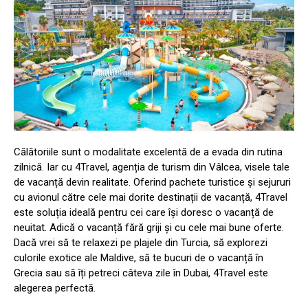
Călătoriile sunt o modalitate excelentă de a evada din rutina
zilnică. Iar cu 4Travel, agenția de turism din Vâlcea, visele tale
de vacanță devin realitate. Oferind pachete turistice și sejururi
cu avionul către cele mai dorite destinații de vacanță, 4Travel
este soluția ideală pentru cei care își doresc o vacanță de
neuitat. Adică o vacanță fără griji și cu cele mai bune oferte.
Dacă vrei să te relaxezi pe plajele din Turcia, să explorezi
culorile exotice ale Maldive, să te bucuri de o vacanță în
Grecia sau să îți petreci câteva zile în Dubai, 4Travel este
alegerea perfectă.