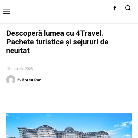
Descoperă lumea cu 4Travel.
Pachete turistice și sejururi de
neuitat
VACANTE
10 ianuarie 2025
By
Bradu Dan
Facebook
Twitter
Pinterest
W