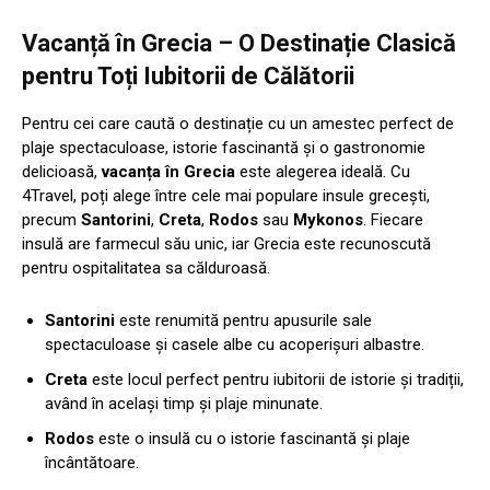
Vacanță în Grecia – O Destinație Clasică
pentru Toți Iubitorii de Călătorii
Pentru cei care caută o destinație cu un amestec perfect de
plaje spectaculoase, istorie fascinantă și o gastronomie
delicioasă,
vacanța în Grecia
este alegerea ideală. Cu
4Travel, poți alege între cele mai populare insule grecești,
precum
Santorini
,
Creta
,
Rodos
sau
Mykonos
. Fiecare
insulă are farmecul său unic, iar Grecia este recunoscută
pentru ospitalitatea sa călduroasă.
Santorini
este renumită pentru apusurile sale
spectaculoase și casele albe cu acoperișuri albastre.
Creta
este locul perfect pentru iubitorii de istorie și tradiții,
având în același timp și plaje minunate.
Rodos
este o insulă cu o istorie fascinantă și plaje
încântătoare.