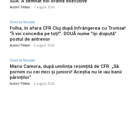
SUA: A semnat noi ordine executive
Autorii TVdece
-
7 august 2026
Diverse Noutati
Folha, în afara CFR Cluj după înfrângerea cu Tromsø!
”Îi voi concedia pe toți!”. DOUĂ nume ”își dispută”
postul de antrenor
Autorii TVdece
-
6 august 2026
Diverse Noutati
Mario Camora, după umilința resimțită de CFR: „Să
pornim cu cei mici și juniorii! Aceștia nu le iau banii
părinților”
Autorii TVdece
-
6 august 2026
Bun venit TVdece.ro
TVdece.ro un site de știri / blog de noutăți, dedicat diseminării de
informații și actualități. Acesta oferă articole, reportaje și analize
pe teme diverse, de la evenimente curente la subiecte specifice
de interes. Este un spațiu digital pentru informare și educație.