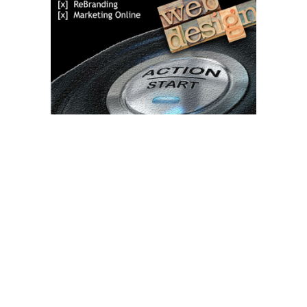
Bun venit TVdece.ro
TVdece.ro un site de știri / blog de noutăți, dedicat diseminării de
informații și actualități. Acesta oferă articole, reportaje și analize
pe teme diverse, de la evenimente curente la subiecte specifice
de interes. Este un spațiu digital pentru informare și educație.
Contactati-ne oricand la adresa: contact@tvdece.ro
Contact www.tvdece.ro