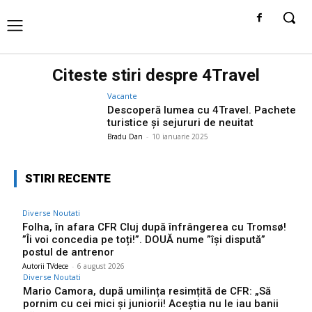
Citeste stiri despre
4Travel
Vacante
Descoperă lumea cu 4Travel. Pachete
turistice și sejururi de neuitat
Bradu Dan
-
10 ianuarie 2025
STIRI RECENTE
Diverse Noutati
Folha, în afara CFR Cluj după înfrângerea cu Tromsø!
”Îi voi concedia pe toți!”. DOUĂ nume ”își dispută”
postul de antrenor
Autorii TVdece
-
6 august 2026
Diverse Noutati
Mario Camora, după umilința resimțită de CFR: „Să
pornim cu cei mici și juniorii! Aceștia nu le iau banii