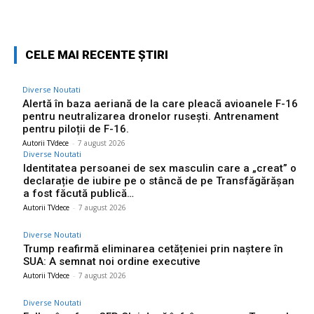
Facebook
Twitter
Pinterest
W
CELE MAI RECENTE ȘTIRI
Diverse Noutati
Alertă în baza aeriană de la care pleacă avioanele F-16
pentru neutralizarea dronelor rusești. Antrenament
pentru piloții de F-16.
Autorii TVdece
-
7 august 2026
Diverse Noutati
Identitatea persoanei de sex masculin care a „creat” o
declarație de iubire pe o stâncă de pe Transfăgărășan
a fost făcută publică…
Autorii TVdece
-
7 august 2026
Diverse Noutati
Trump reafirmă eliminarea cetățeniei prin naștere în
SUA: A semnat noi ordine executive
Autorii TVdece
-
7 august 2026
Diverse Noutati