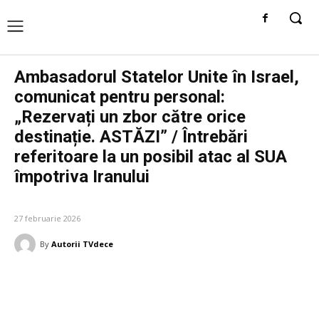
Ambasadorul Statelor Unite în Israel,
comunicat pentru personal:
„Rezervați un zbor către orice
destinație. ASTĂZI” / Întrebări
referitoare la un posibil atac al SUA
împotriva Iranului
DIVERSE NOUTATI
27 februarie 2026
By
Autorii TVdece
Facebook
Twitter
Pinterest
W