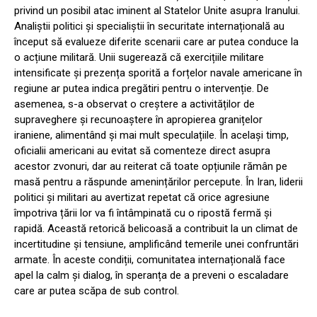
privind un posibil atac iminent al Statelor Unite asupra Iranului.
Analiștii politici și specialiștii în securitate internațională au
început să evalueze diferite scenarii care ar putea conduce la
o acțiune militară. Unii sugerează că exercițiile militare
intensificate și prezența sporită a forțelor navale americane în
regiune ar putea indica pregătiri pentru o intervenție. De
asemenea, s-a observat o creștere a activităților de
supraveghere și recunoaștere în apropierea granițelor
iraniene, alimentând și mai mult speculațiile. În același timp,
oficialii americani au evitat să comenteze direct asupra
acestor zvonuri, dar au reiterat că toate opțiunile rămân pe
masă pentru a răspunde amenințărilor percepute. În Iran, liderii
politici și militari au avertizat repetat că orice agresiune
împotriva țării lor va fi întâmpinată cu o ripostă fermă și
rapidă. Această retorică belicoasă a contribuit la un climat de
incertitudine și tensiune, amplificând temerile unei confruntări
armate. În aceste condiții, comunitatea internațională face
apel la calm și dialog, în speranța de a preveni o escaladare
care ar putea scăpa de sub control.