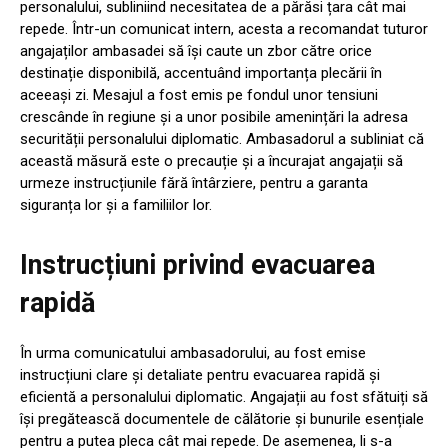
personalului, subliniind necesitatea de a părăsi țara cât mai
repede. Într-un comunicat intern, acesta a recomandat tuturor
angajaților ambasadei să își caute un zbor către orice
destinație disponibilă, accentuând importanța plecării în
aceeași zi. Mesajul a fost emis pe fondul unor tensiuni
crescânde în regiune și a unor posibile amenințări la adresa
securității personalului diplomatic. Ambasadorul a subliniat că
această măsură este o precauție și a încurajat angajații să
urmeze instrucțiunile fără întârziere, pentru a garanta
siguranța lor și a familiilor lor.
Instrucțiuni privind evacuarea
rapidă
În urma comunicatului ambasadorului, au fost emise
instrucțiuni clare și detaliate pentru evacuarea rapidă și
eficientă a personalului diplomatic. Angajații au fost sfătuiți să
își pregătească documentele de călătorie și bunurile esențiale
pentru a putea pleca cât mai repede. De asemenea, li s-a