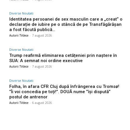
Diverse Noutati
Identitatea persoanei de sex masculin care a „creat” o
declarație de iubire pe o stâncă de pe Transfăgărășan
a fost făcută publică…
Autorii TVdece
-
7 august 2026
Diverse Noutati
Trump reafirmă eliminarea cetățeniei prin naștere în
SUA: A semnat noi ordine executive
Autorii TVdece
-
7 august 2026
Diverse Noutati
Folha, în afara CFR Cluj după înfrângerea cu Tromsø!
”Îi voi concedia pe toți!”. DOUĂ nume ”își dispută”
postul de antrenor
Autorii TVdece
-
6 august 2026
Bun venit TVdece.ro