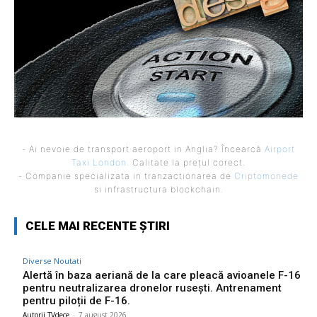
- Ai nevoie de transport aeroport in Anglia? Încearcă
Airport
Taxi London
. Calitate la prețul corect.
- Companie specializata in tranzactionarea de
Criptomonede
si infrastructura blockchain.
CELE MAI RECENTE ȘTIRI
Diverse Noutati
Alertă în baza aeriană de la care pleacă avioanele F-16
pentru neutralizarea dronelor rusești. Antrenament
pentru piloții de F-16.
Autorii TVdece
-
7 august 2026