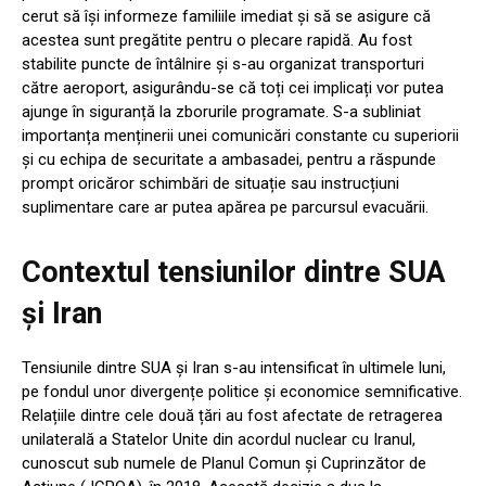
cerut să își informeze familiile imediat și să se asigure că
acestea sunt pregătite pentru o plecare rapidă. Au fost
stabilite puncte de întâlnire și s-au organizat transporturi
către aeroport, asigurându-se că toți cei implicați vor putea
ajunge în siguranță la zborurile programate. S-a subliniat
importanța menținerii unei comunicări constante cu superiorii
și cu echipa de securitate a ambasadei, pentru a răspunde
prompt oricăror schimbări de situație sau instrucțiuni
suplimentare care ar putea apărea pe parcursul evacuării.
Contextul tensiunilor dintre SUA
și Iran
Tensiunile dintre SUA și Iran s-au intensificat în ultimele luni,
pe fondul unor divergențe politice și economice semnificative.
Relațiile dintre cele două țări au fost afectate de retragerea
unilaterală a Statelor Unite din acordul nuclear cu Iranul,
cunoscut sub numele de Planul Comun și Cuprinzător de