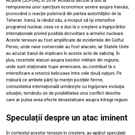
Acțiune (JCPOA), în 2018. Această decizie a dus la
reimpunerea unor sancțiuni economice severe asupra Iranului,
provocând o reacție puternică din partea autorităților de la
Teheran. Iranul, la rândul său, a început să își intensifice
programul nuclear, ceea ce a dus la o creștere a îngrijorărilor
internaționale privind posibila dezvoltare a armelor nucleare.
Aceste tensiuni au fost amplificate de incidentele din Golful
Persic, unde nave comerciale au fost atacate, iar Statele Unite
au acuzat Iranul de implicare în aceste acte de sabotaj. În
plus, recentele atacuri asupra bazelor militare din regiune,
unde sunt staționate trupe americane, au contribuit la o
intensificare a retoricii belicoase între cele două națiuni. Pe
măsură ce ambele părți își mențin pozițiile ferme,
comunitatea internațională urmărește cu îngrijorare evoluția
situației, temându-se de posibilitatea unui conflict deschis
care ar putea avea efecte devastatoare asupra întregii regiuni.
Speculații despre un atac iminent
În contextul acestor tensiuni în creștere, au apărut speculații