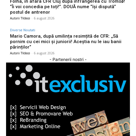
Folha, în afara CFR Cluj după înfrângerea cu Tromsø!
”Îi voi concedia pe toți!”. DOUĂ nume ”își dispută”
postul de antrenor
Autorii TVdece
-
6 august 2026
Diverse Noutati
Mario Camora, după umilința resimțită de CFR: „Să
pornim cu cei mici și juniorii! Aceștia nu le iau banii
părinților”
Autorii TVdece
-
6 august 2026
- Partenerii nostri -