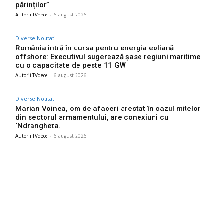
părinților”
Autorii TVdece
-
6 august 2026
Diverse Noutati
România intră în cursa pentru energia eoliană
offshore: Executivul sugerează șase regiuni maritime
cu o capacitate de peste 11 GW
Autorii TVdece
-
6 august 2026
Diverse Noutati
Marian Voinea, om de afaceri arestat în cazul mitelor
din sectorul armamentului, are conexiuni cu
‘Ndrangheta.
Autorii TVdece
-
6 august 2026
Bun venit TVdece.ro
TVdece.ro un site de știri / blog de noutăți, dedicat diseminării de
informații și actualități. Acesta oferă articole, reportaje și analize
pe teme diverse, de la evenimente curente la subiecte specifice