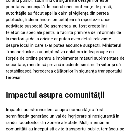
curând posibil, subliniind că siguranța cetățenilor este
prioritatea principală. În cadrul unei conferințe de presă,
autoritățile au făcut apel la calm și vigilență din partea
publicului, îndemnându-i pe cetățeni să raporteze orice
activitate suspectă. De asemenea, au fost create linii
telefonice speciale pentru a facilita primirea de informații de
la martori și de la oricine ar putea avea detalii relevante
despre locul în care s-ar putea ascunde suspecții. Ministerul
Transporturilor a anunțat că va colabora îndeaproape cu
forțele de ordine pentru a implementa măsuri suplimentare de
securitate, menite să prevină incidente similare în viitor și să
restabilească încrederea călătorilor în siguranța transportului
feroviar.
Impactul asupra comunității
Impactul acestui incident asupra comunității a fost
semnificativ, generând un val de îngrijorare și nesiguranță în
rândul locuitorilor din zonele afectate. Mulți membri ai
comunității au început să evite transportul public, temându-se