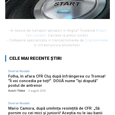
- Ai nevoie de transport aeroport in Anglia? Încearcă
Airport
Taxi London
. Calitate la prețul corect.
- Companie specializata in tranzactionarea de
Criptomonede
si infrastructura blockchain.
CELE MAI RECENTE ȘTIRI
Diverse Noutati
Folha, în afara CFR Cluj după înfrângerea cu Tromsø!
”Îi voi concedia pe toți!”. DOUĂ nume ”își dispută”
postul de antrenor
Autorii TVdece
-
6 august 2026
Diverse Noutati
Mario Camora, după umilința resimțită de CFR: „Să
pornim cu cei mici și juniorii! Aceștia nu le iau banii