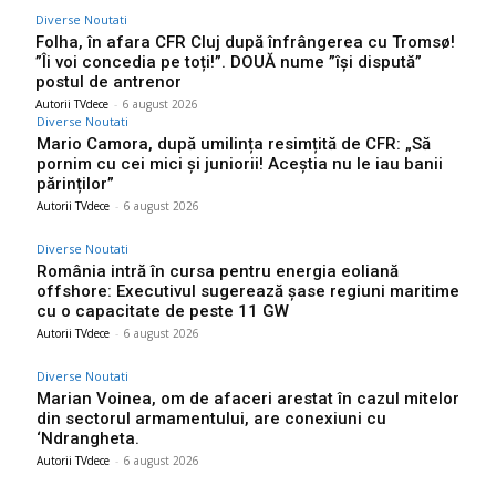
Diverse Noutati
Folha, în afara CFR Cluj după înfrângerea cu Tromsø!
”Îi voi concedia pe toți!”. DOUĂ nume ”își dispută”
postul de antrenor
Autorii TVdece
-
6 august 2026
Diverse Noutati
Mario Camora, după umilința resimțită de CFR: „Să
pornim cu cei mici și juniorii! Aceștia nu le iau banii
părinților”
Autorii TVdece
-
6 august 2026
Diverse Noutati
România intră în cursa pentru energia eoliană
offshore: Executivul sugerează șase regiuni maritime
cu o capacitate de peste 11 GW
Autorii TVdece
-
6 august 2026
Diverse Noutati
Marian Voinea, om de afaceri arestat în cazul mitelor
din sectorul armamentului, are conexiuni cu
‘Ndrangheta.
Autorii TVdece
-
6 august 2026