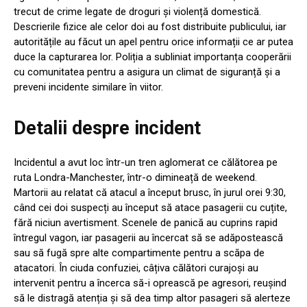
trecut de crime legate de droguri și violență domestică.
Descrierile fizice ale celor doi au fost distribuite publicului, iar
autoritățile au făcut un apel pentru orice informații ce ar putea
duce la capturarea lor. Poliția a subliniat importanța cooperării
cu comunitatea pentru a asigura un climat de siguranță și a
preveni incidente similare în viitor.
Detalii despre incident
Incidentul a avut loc într-un tren aglomerat ce călătorea pe
ruta Londra-Manchester, într-o dimineață de weekend.
Martorii au relatat că atacul a început brusc, în jurul orei 9:30,
când cei doi suspecți au început să atace pasagerii cu cuțite,
fără niciun avertisment. Scenele de panică au cuprins rapid
întregul vagon, iar pasagerii au încercat să se adăpostească
sau să fugă spre alte compartimente pentru a scăpa de
atacatori. În ciuda confuziei, câțiva călători curajoși au
intervenit pentru a încerca să-i oprească pe agresori, reușind
să le distragă atenția și să dea timp altor pasageri să alerteze