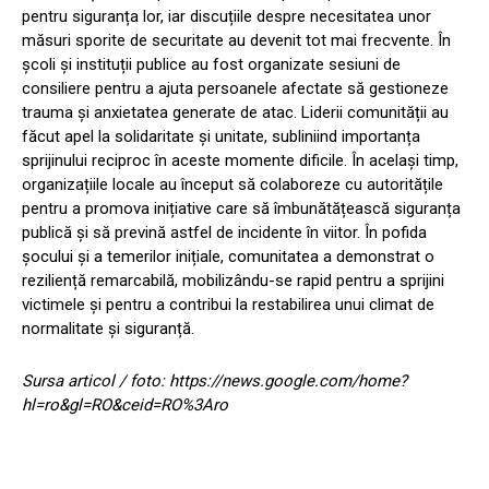
pentru siguranța lor, iar discuțiile despre necesitatea unor
măsuri sporite de securitate au devenit tot mai frecvente. În
școli și instituții publice au fost organizate sesiuni de
consiliere pentru a ajuta persoanele afectate să gestioneze
trauma și anxietatea generate de atac. Liderii comunității au
făcut apel la solidaritate și unitate, subliniind importanța
sprijinului reciproc în aceste momente dificile. În același timp,
organizațiile locale au început să colaboreze cu autoritățile
pentru a promova inițiative care să îmbunătățească siguranța
publică și să prevină astfel de incidente în viitor. În pofida
șocului și a temerilor inițiale, comunitatea a demonstrat o
reziliență remarcabilă, mobilizându-se rapid pentru a sprijini
victimele și pentru a contribui la restabilirea unui climat de
normalitate și siguranță.
Sursa articol / foto: https://news.google.com/home?
hl=ro&gl=RO&ceid=RO%3Aro