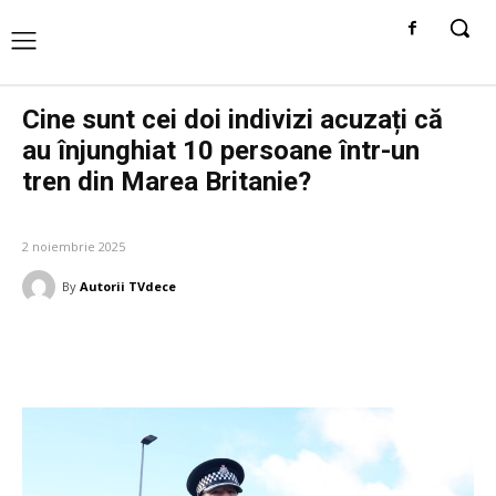
Cine sunt cei doi indivizi acuzați că
au înjunghiat 10 persoane într-un
tren din Marea Britanie?
DIVERSE NOUTATI
2 noiembrie 2025
By
Autorii TVdece
Facebook
Twitter
Pinterest
W