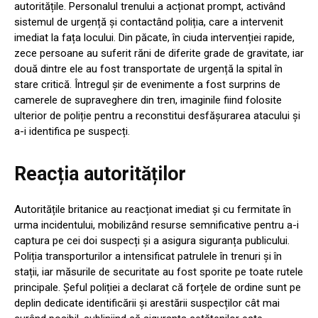
autoritățile. Personalul trenului a acționat prompt, activând
sistemul de urgență și contactând poliția, care a intervenit
imediat la fața locului. Din păcate, în ciuda intervenției rapide,
zece persoane au suferit răni de diferite grade de gravitate, iar
două dintre ele au fost transportate de urgență la spital în
stare critică. Întregul șir de evenimente a fost surprins de
camerele de supraveghere din tren, imaginile fiind folosite
ulterior de poliție pentru a reconstitui desfășurarea atacului și
a-i identifica pe suspecți.
Reacția autorităților
Autoritățile britanice au reacționat imediat și cu fermitate în
urma incidentului, mobilizând resurse semnificative pentru a-i
captura pe cei doi suspecți și a asigura siguranța publicului.
Poliția transporturilor a intensificat patrulele în trenuri și în
stații, iar măsurile de securitate au fost sporite pe toate rutele
principale. Șeful poliției a declarat că forțele de ordine sunt pe
deplin dedicate identificării și arestării suspecților cât mai