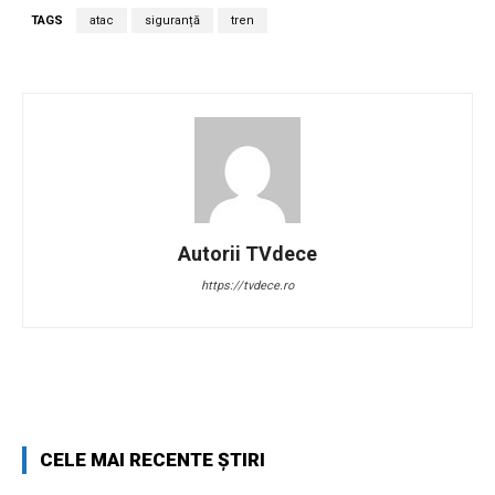
TAGS
atac
siguranță
tren
Autorii TVdece
https://tvdece.ro
Facebook
Twitter
Pinterest
W
CELE MAI RECENTE ȘTIRI