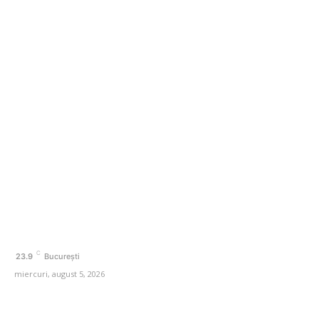
De ce Echipamentele IT Recondiționate Sunt o Opțiune
Sustenabilă
Categorii
Afaceri si Industrii
Agricultura
Arta si istorie
Auto
Beauty
Cultura si Entertainment
C
23.9
București
miercuri, august 5, 2026