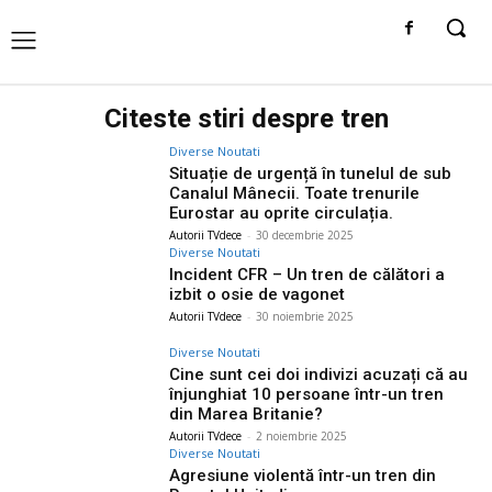
Citeste stiri despre
tren
Diverse Noutati
Situație de urgență în tunelul de sub
Canalul Mânecii. Toate trenurile
Eurostar au oprite circulația.
Autorii TVdece
-
30 decembrie 2025
Diverse Noutati
Incident CFR – Un tren de călători a
izbit o osie de vagonet
Autorii TVdece
-
30 noiembrie 2025
Diverse Noutati
Cine sunt cei doi indivizi acuzați că au
înjunghiat 10 persoane într-un tren
din Marea Britanie?
Autorii TVdece
-
2 noiembrie 2025
Diverse Noutati
Agresiune violentă într-un tren din