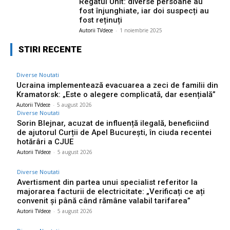
Regatul Unit: diverse persoane au
fost înjunghiate, iar doi suspecți au
fost reținuți
Autorii TVdece
-
1 noiembrie 2025
STIRI RECENTE
Diverse Noutati
Ucraina implementează evacuarea a zeci de familii din
Kramatorsk: „Este o alegere complicată, dar esențială”
Autorii TVdece
-
5 august 2026
Diverse Noutati
Sorin Blejnar, acuzat de influență ilegală, beneficiind
de ajutorul Curții de Apel București, în ciuda recentei
hotărâri a CJUE
Autorii TVdece
-
5 august 2026
Diverse Noutati
Avertisment din partea unui specialist referitor la
majorarea facturii de electricitate: „Verificați ce ați
convenit și până când rămâne valabil tarifarea”
Autorii TVdece
-
5 august 2026