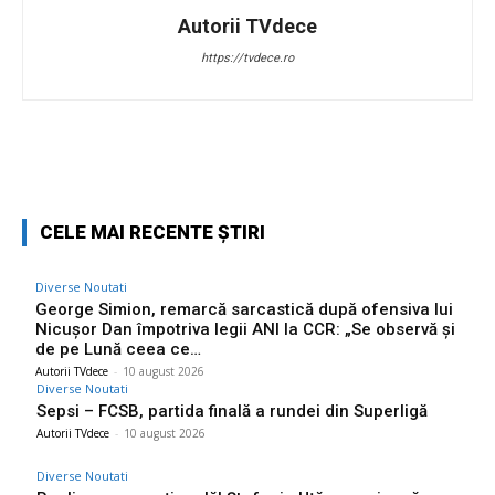
Autorii TVdece
https://tvdece.ro
Facebook
Twitter
Pinterest
W
CELE MAI RECENTE ȘTIRI
Diverse Noutati
George Simion, remarcă sarcastică după ofensiva lui
Nicușor Dan împotriva legii ANI la CCR: „Se observă și
de pe Lună ceea ce…
Autorii TVdece
-
10 august 2026
Diverse Noutati
Sepsi – FCSB, partida finală a rundei din Superligă
Autorii TVdece
-
10 august 2026
Diverse Noutati