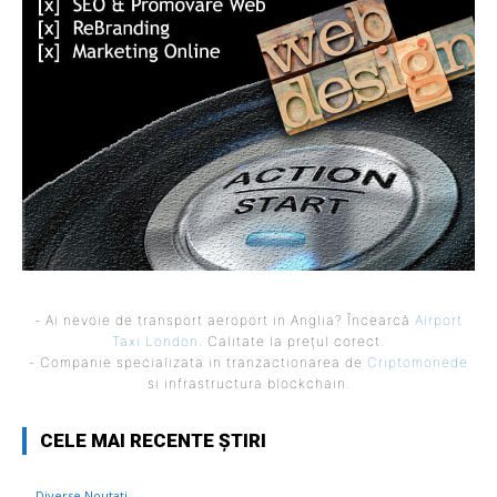
- Ai nevoie de transport aeroport in Anglia? Încearcă
Airport
Taxi London
. Calitate la prețul corect.
- Companie specializata in tranzactionarea de
Criptomonede
si infrastructura blockchain.
CELE MAI RECENTE ȘTIRI
Diverse Noutati