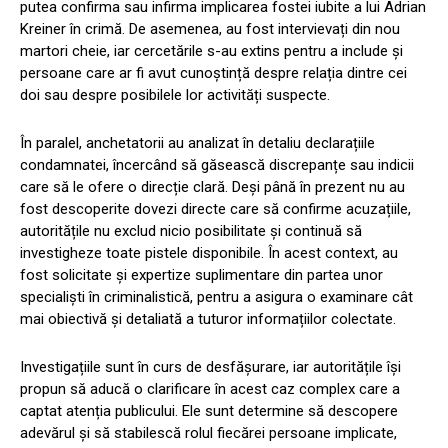
putea confirma sau infirma implicarea fostei iubite a lui Adrian
Kreiner în crimă. De asemenea, au fost intervievați din nou
martori cheie, iar cercetările s-au extins pentru a include și
persoane care ar fi avut cunoștință despre relația dintre cei
doi sau despre posibilele lor activități suspecte.
În paralel, anchetatorii au analizat în detaliu declarațiile
condamnatei, încercând să găsească discrepanțe sau indicii
care să le ofere o direcție clară. Deși până în prezent nu au
fost descoperite dovezi directe care să confirme acuzațiile,
autoritățile nu exclud nicio posibilitate și continuă să
investigheze toate pistele disponibile. În acest context, au
fost solicitate și expertize suplimentare din partea unor
specialiști în criminalistică, pentru a asigura o examinare cât
mai obiectivă și detaliată a tuturor informațiilor colectate.
Investigațiile sunt în curs de desfășurare, iar autoritățile își
propun să aducă o clarificare în acest caz complex care a
captat atenția publicului. Ele sunt determine să descopere
adevărul și să stabilescă rolul fiecărei persoane implicate,