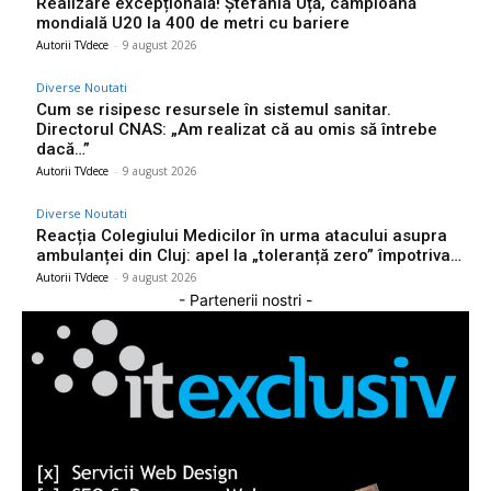
Realizare excepțională! Ștefania Uță, campioană
mondială U20 la 400 de metri cu bariere
Autorii TVdece
-
9 august 2026
Diverse Noutati
Cum se risipesc resursele în sistemul sanitar.
Directorul CNAS: „Am realizat că au omis să întrebe
dacă…”
Autorii TVdece
-
9 august 2026
Diverse Noutati
Reacția Colegiului Medicilor în urma atacului asupra
ambulanței din Cluj: apel la „toleranță zero” împotriva…
Autorii TVdece
-
9 august 2026
- Partenerii nostri -