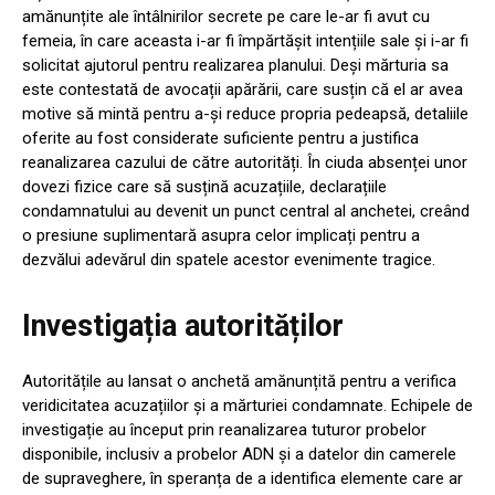
amănunțite ale întâlnirilor secrete pe care le-ar fi avut cu
femeia, în care aceasta i-ar fi împărtășit intențiile sale și i-ar fi
solicitat ajutorul pentru realizarea planului. Deși mărturia sa
este contestată de avocații apărării, care susțin că el ar avea
motive să mintă pentru a-și reduce propria pedeapsă, detaliile
oferite au fost considerate suficiente pentru a justifica
reanalizarea cazului de către autorități. În ciuda absenței unor
dovezi fizice care să susțină acuzațiile, declarațiile
condamnatului au devenit un punct central al anchetei, creând
o presiune suplimentară asupra celor implicați pentru a
dezvălui adevărul din spatele acestor evenimente tragice.
Investigația autorităților
Autoritățile au lansat o anchetă amănunțită pentru a verifica
veridicitatea acuzațiilor și a mărturiei condamnate. Echipele de
investigație au început prin reanalizarea tuturor probelor
disponibile, inclusiv a probelor ADN și a datelor din camerele
de supraveghere, în speranța de a identifica elemente care ar