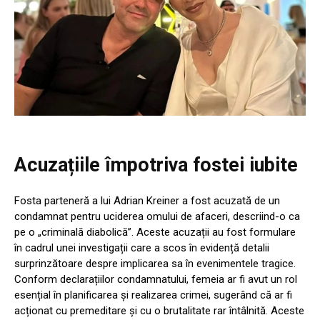
Acuzațiile împotriva fostei iubite
Fosta parteneră a lui Adrian Kreiner a fost acuzată de un
condamnat pentru uciderea omului de afaceri, descriind-o ca
pe o „criminală diabolică”. Aceste acuzații au fost formulare
în cadrul unei investigații care a scos în evidență detalii
surprinzătoare despre implicarea sa în evenimentele tragice.
Conform declarațiilor condamnatului, femeia ar fi avut un rol
esențial în planificarea și realizarea crimei, sugerând că ar fi
acționat cu premeditare și cu o brutalitate rar întâlnită. Aceste