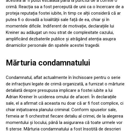
acestea ar fi putut escalada până la punctul de a comite o
crimă. Reacția sa a fost percepută de unii ca o încercare de a
proteja reputația fostei iubite, în timp ce alții consideră că ar
putea fi o dovadă a loialității sale față de ea, chiar și în
momentele dificile. Indiferent de motivație, declarațiile lui
Kreiner au adăugat un nou strat de complexitate cazului,
amplificând dezbaterile publice și atrăgând atenția asupra
dinamicilor personale din spatele acestei tragedii.
Mărturia condamnatului
Condamnatul, aflat actualmente în închisoare pentru o serie
de infracțiuni legate de crimă organizată, a furnizat o mărturie
detaliată despre presupusa implicare a fostei iubite a lui
Adrian Kreiner în uciderea omului de afaceri. În declarațiile
sale, el a afirmat că aceasta nu doar că ar fi fost complice, ci
chiar inițiatoarea planului criminal. Conform spuselor sale,
femeia ar fi orchestrat fiecare detaliu al crimei, de la alegerea
momentului și locului, până la asigurarea că toate urmele vor
fi șterse. Mărturia condamnatului a fost însoțită de descrieri