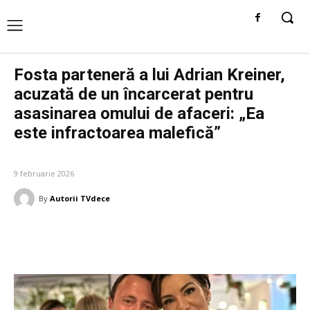
Fosta parteneră a lui Adrian Kreiner,
acuzată de un încarcerat pentru
asasinarea omului de afaceri: „Ea
este infractoarea malefică”
DIVERSE NOUTATI
9 februarie 2026
By
Autorii TVdece
Facebook
Twitter
Pinterest
W