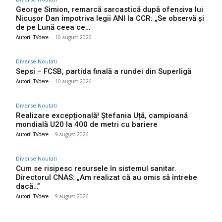
George Simion, remarcă sarcastică după ofensiva lui
Nicușor Dan împotriva legii ANI la CCR: „Se observă și
de pe Lună ceea ce…
Autorii TVdece
-
10 august 2026
Diverse Noutati
Sepsi – FCSB, partida finală a rundei din Superligă
Autorii TVdece
-
10 august 2026
Diverse Noutati
Realizare excepțională! Ștefania Uță, campioană
mondială U20 la 400 de metri cu bariere
Autorii TVdece
-
9 august 2026
Diverse Noutati
Cum se risipesc resursele în sistemul sanitar.
Directorul CNAS: „Am realizat că au omis să întrebe
dacă…”
Autorii TVdece
-
9 august 2026