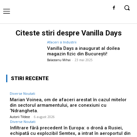
Citeste stiri despre
Vanilla Days
Afaceri si Industrii
Vanilla Days a inaugurat al doilea
magazin fizic din București!
Balaceanu Mihai
-
23 mai 2025
STIRI RECENTE
Diverse Noutati
Marian Voinea, om de afaceri arestat în cazul mitelor
din sectorul armamentului, are conexiuni cu
‘Ndrangheta.
Autorii TVdece
-
6 august 2026
Diverse Noutati
Infiltrare fără precedent în Europa: o dronă a Rusiei,
echipată cu explozibil Semtex, a intrat în aeroportul din