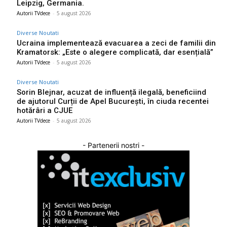
Leipzig, Germania.
Autorii TVdece
-
5 august 2026
Diverse Noutati
Ucraina implementează evacuarea a zeci de familii din
Kramatorsk: „Este o alegere complicată, dar esențială”
Autorii TVdece
-
5 august 2026
Diverse Noutati
Sorin Blejnar, acuzat de influență ilegală, beneficiind
de ajutorul Curții de Apel București, în ciuda recentei
hotărâri a CJUE
Autorii TVdece
-
5 august 2026
- Partenerii nostri -