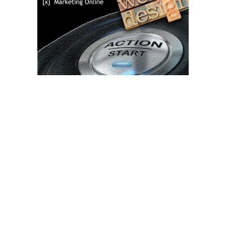
Bun venit TVdece.ro
TVdece.ro un site de știri / blog de noutăți, dedicat diseminării de
informații și actualități. Acesta oferă articole, reportaje și analize
pe teme diverse, de la evenimente curente la subiecte specifice
de interes. Este un spațiu digital pentru informare și educație.
Contactati-ne oricand la adresa: contact@tvdece.ro
Contact www.tvdece.ro
Politică de confidențialitate