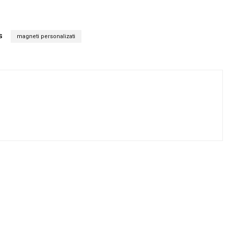
S
magneti personalizati
Twitter
Pinterest
WhatsApp