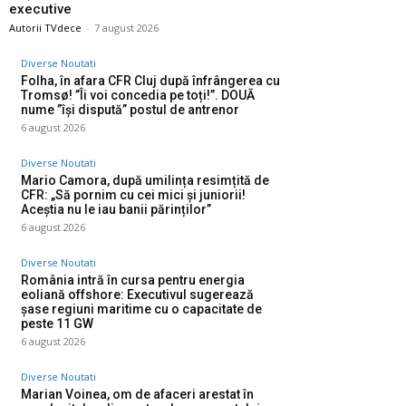
executive
Autorii TVdece
-
7 august 2026
Diverse Noutati
Folha, în afara CFR Cluj după înfrângerea cu
Tromsø! ”Îi voi concedia pe toți!”. DOUĂ
nume ”își dispută” postul de antrenor
6 august 2026
Diverse Noutati
Mario Camora, după umilința resimțită de
CFR: „Să pornim cu cei mici și juniorii!
Aceștia nu le iau banii părinților”
6 august 2026
Diverse Noutati
România intră în cursa pentru energia
eoliană offshore: Executivul sugerează
șase regiuni maritime cu o capacitate de
peste 11 GW
6 august 2026
Diverse Noutati
Marian Voinea, om de afaceri arestat în