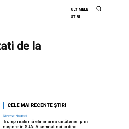
ULTIMELE
Trump
STIRI
reafirmă
eliminarea
cetățeniei
prin
ati de la
naștere în
SUA: A
semnat
noi ordine
executive
Twitter
Pinterest
WhatsApp
CELE MAI RECENTE ȘTIRI
Diverse Noutati
Trump reafirmă eliminarea cetățeniei prin
naștere în SUA: A semnat noi ordine