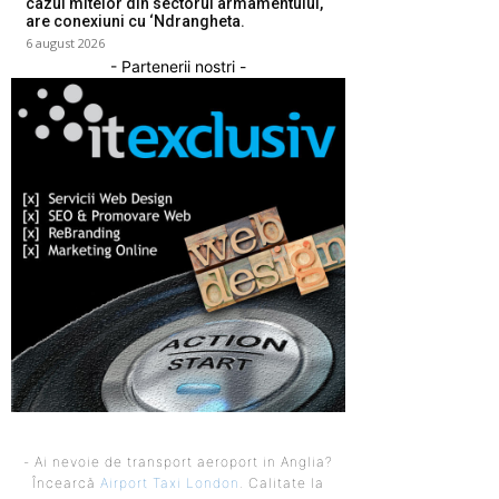
cazul mitelor din sectorul armamentului,
are conexiuni cu ‘Ndrangheta.
6 august 2026
- Partenerii nostri -
- Ai nevoie de transport aeroport in Anglia?
Încearcă
Airport Taxi London
. Calitate la