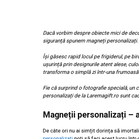
Dacă vorbim despre obiecte mici de decor
siguranță spunem magneți personalizați.
Își găsesc rapid locul pe frigiderul, pe bi
ușurință prin designurile atent alese, cul
transforma o simplă zi într-una frumoasă
Fie că surprind o fotografie specială, un 
personalizați de la Laremagift.ro sunt cad
Magneții personalizați – 
De câte ori nu ai simțit dorința să imorta
personalizați
poți să faci acest lucru într