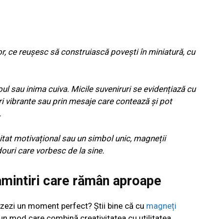
, ce reușesc să construiască povești în miniatură, cu
roul sau inima cuiva. Micile suveniruri se evidențiază cu
ori vibrante sau prin mesaje care contează și pot
.
citat motivațional sau un simbol unic, magneții
ouri care vorbesc de la sine.
amintiri care rămân aproape
lizezi un moment perfect? Știi bine că cu
magneți
-un mod care combină creativitatea cu utilitatea.