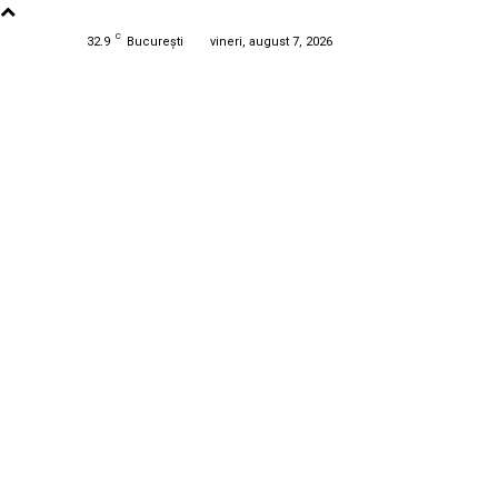
C
32.9
București
vineri, august 7, 2026