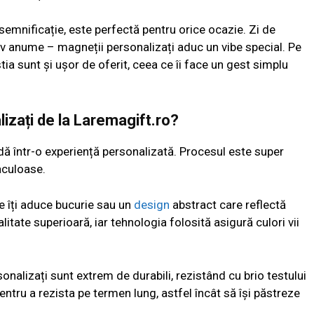
emnificație, este perfectă pentru orice ocazie. Zi de
iv anume – magneții personalizați aduc un vibe special. Pe
tia sunt și ușor de oferit, ceea ce îi face un gest simplu
izați de la Laremagift.ro?
 într-o experiență personalizată. Procesul este super
aculoase.
e îți aduce bucurie sau un
design
abstract care reflectă
alitate superioară, iar tehnologia folosită asigură culori vii
onalizați sunt extrem de durabili, rezistând cu brio testului
tru a rezista pe termen lung, astfel încât să își păstreze