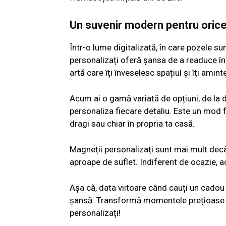
Un suvenir modern pentru oric
Într-o lume digitalizată, în care pozele su
personalizați oferă șansa de a readuce î
artă care îți înveselesc spațiul și îți ami
Acum ai o gamă variată de opțiuni, de la d
personaliza fiecare detaliu. Este un mod f
dragi sau chiar în propria ta casă.
Magneții personalizați sunt mai mult dec
aproape de suflet. Indiferent de ocazie, ac
Așa că, data viitoare când cauți un cadou 
șansă. Transformă momentele prețioase în
personalizați!