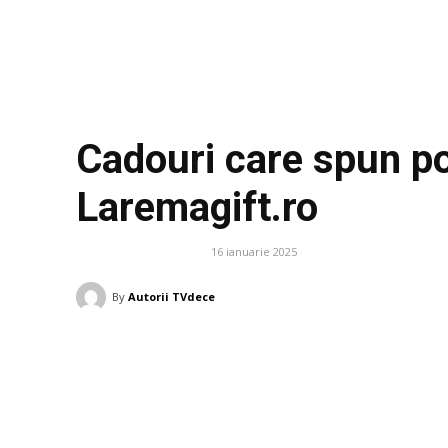
Cadouri care spun po
Laremagift.ro
16 ianuarie 2025
DIVERSE NOUTATI
By
Autorii TVdece