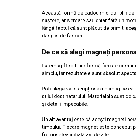
Această formă de cadou mic, dar plin de s
naștere, aniversare sau chiar fără un mot
lângă faptul că sunt plăcut de primit, aceș
dar plin de farmec.
De ce să alegi magneți personal
Laremagift.ro transformă fiecare comandă
simplu, iar rezultatele sunt absolut spect
Poți alege să inscripționezi o imagine car
stilul destinatarului. Materialele sunt de c
și detalii impecabile.
Un alt avantaj este că acești magneți pers
timpului. Fiecare magnet este conceput pen
frumusețea inițială ani de zile.