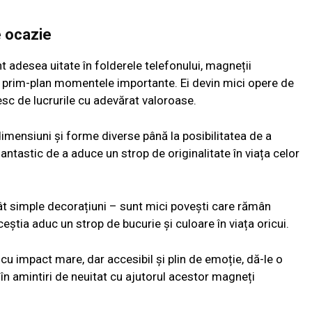
e ocazie
nt adesea uitate în folderele telefonului, magneții
n prim-plan momentele importante. Ei devin mici opere de
ntesc de lucrurile cu adevărat valoroase.
imensiuni și forme diverse până la posibilitatea de a
antastic de a aduce un strop de originalitate în viața celor
ât simple decorațiuni – sunt mici povești care rămân
eștia aduc un strop de bucurie și culoare în viața oricui.
cu impact mare, dar accesibil și plin de emoție, dă-le o
 amintiri de neuitat cu ajutorul acestor magneți