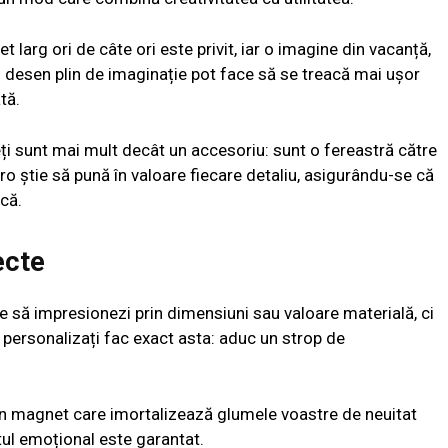
larg ori de câte ori este privit, iar o imagine din vacanță,
n desen plin de imaginație pot face să se treacă mai ușor
tă.
ți sunt mai mult decât un accesoriu: sunt o fereastră către
ro știe să pună în valoare fiecare detaliu, asigurându-se că
că.
ecte
e să impresionezi prin dimensiuni sau valoare materială, ci
 personalizați fac exact asta: aduc un strop de
 un magnet care imortalizează glumele voastre de neuitat
tul emoțional este garantat.