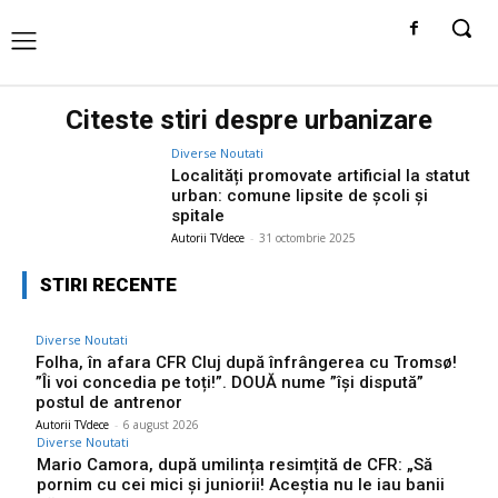
Citeste stiri despre
urbanizare
Diverse Noutati
Localități promovate artificial la statut
urban: comune lipsite de școli și
spitale
Autorii TVdece
-
31 octombrie 2025
STIRI RECENTE
Diverse Noutati
Folha, în afara CFR Cluj după înfrângerea cu Tromsø!
”Îi voi concedia pe toți!”. DOUĂ nume ”își dispută”
postul de antrenor
Autorii TVdece
-
6 august 2026
Diverse Noutati
Mario Camora, după umilința resimțită de CFR: „Să
pornim cu cei mici și juniorii! Aceștia nu le iau banii