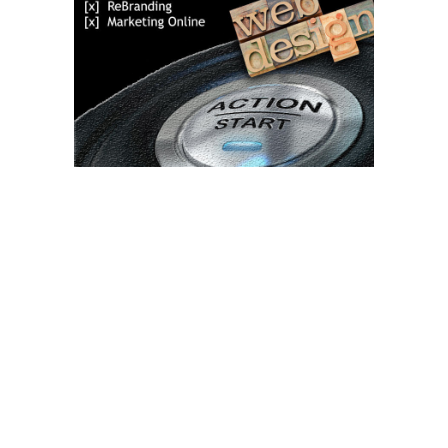
Bun venit TVdece.ro
TVdece.ro un site de știri / blog de noutăți, dedicat diseminării de
informații și actualități. Acesta oferă articole, reportaje și analize
pe teme diverse, de la evenimente curente la subiecte specifice
de interes. Este un spațiu digital pentru informare și educație.
Contactati-ne oricand la adresa: contact@tvdece.ro
Contact www.tvdece.ro