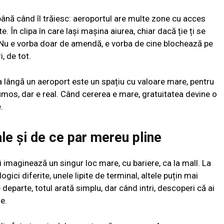
 până când îl trăiesc: aeroportul are multe zone cu acces
te. În clipa în care lași mașina aiurea, chiar dacă ție ți se
. Nu e vorba doar de amendă, e vorba de cine blochează pe
, de tot.
rea lângă un aeroport este un spațiu cu valoare mare, pentru
umos, dar e real. Când cererea e mare, gratuitatea devine o
.
ale și de ce par mereu pline
 imaginează un singur loc mare, cu bariere, ca la mall. La
gici diferite, unele lipite de terminal, altele puțin mai
 De departe, totul arată simplu, dar când intri, descoperi că ai
ie.