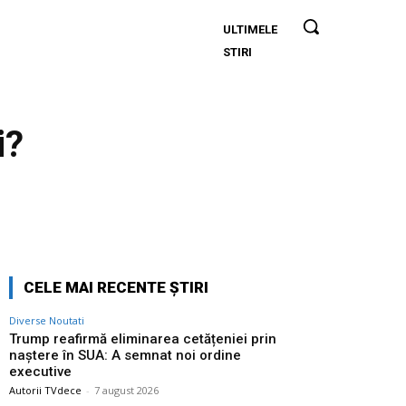
ULTIMELE
Trump
STIRI
reafirmă
eliminarea
cetățeniei
prin
i?
naștere în
SUA: A
semnat
noi ordine
Twitter
Pinterest
WhatsApp
executive
CELE MAI RECENTE ȘTIRI
Diverse Noutati
Trump reafirmă eliminarea cetățeniei prin
naștere în SUA: A semnat noi ordine
executive
Autorii TVdece
-
7 august 2026