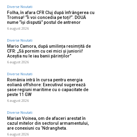
Diverse Noutati
Folha, în afara CFR Cluj după înfrângerea cu
Tromsø! ”Îi voi concedia pe toți!”. DOUĂ
nume ”își dispută” postul de antrenor
6 august 2026
Diverse Noutati
Mario Camora, după umilința resimțită de
CFR: „Să pornim cu cei mici și juniorii!
Aceștia nu le iau banii părinților”
6 august 2026
Diverse Noutati
România intră în cursa pentru energia
eoliană offshore: Executivul sugerează
șase regiuni maritime cu o capacitate de
peste 11 GW
6 august 2026
Diverse Noutati
Marian Voinea, om de afaceri arestat în
cazul mitelor din sectorul armamentului,
are conexiuni cu ‘Ndrangheta.
6 august 2026