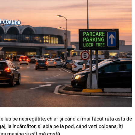
te lua pe nepregătite, chiar și când ai mai făcut ruta asta de
aj, la încărcător, și abia pe la pod, când vezi coloana, îți
las mașina și cât mă costă.