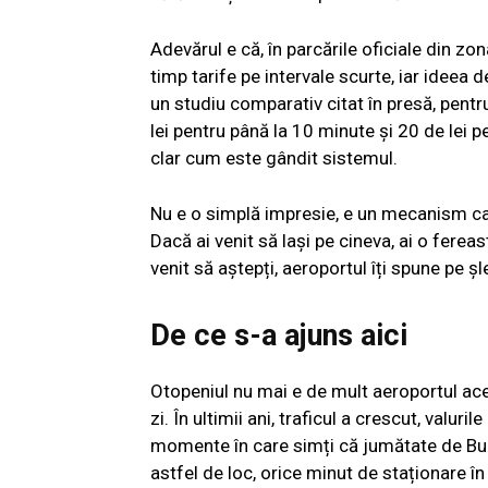
Adevărul e că, în parcările oficiale din zo
timp tarife pe intervale scurte, iar ideea 
un studiu comparativ citat în presă, pent
lei pentru până la 10 minute și 20 de lei 
clar cum este gândit sistemul.
Nu e o simplă impresie, e un mecanism car
Dacă ai venit să lași pe cineva, ai o fereas
venit să aștepți, aeroportul îți spune pe șl
De ce s-a ajuns aici
Otopeniul nu mai e de mult aeroportul ace
zi. În ultimii ani, traficul a crescut, valur
momente în care simți că jumătate de Bucu
astfel de loc, orice minut de staționare în