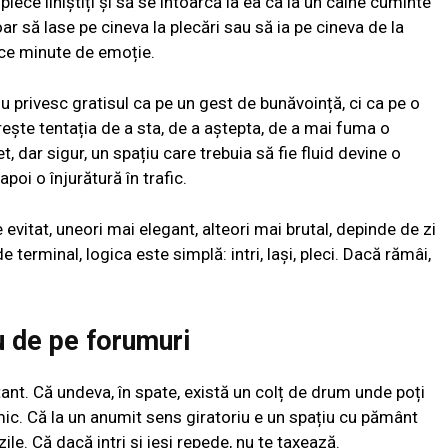
ece liniștiți și să se întoarcă la ea ca la un câine cuminte
doar să lase pe cineva la plecări sau să ia pe cineva de la
ece minute de emoție.
u privesc gratisul ca pe un gest de bunăvoință, ci ca pe o
rește tentația de a sta, de a aștepta, de a mai fuma o
et, dar sigur, un spațiu care trebuia să fie fluid devine o
poi o înjurătură în trafic.
evitat, uneori mai elegant, alteori mai brutal, depinde de zi
e terminal, logica este simplă: intri, lași, pleci. Dacă rămâi,
u de pe forumuri
ant. Că undeva, în spate, există un colț de drum unde poți
mic. Că la un anumit sens giratoriu e un spațiu cu pământ
ile. Că dacă intri și ieși repede, nu te taxează.