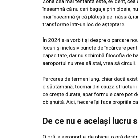
Zona cea mai tentantă este, evident, cea 
înseamnă că nu cari bagaje prin ploaie, nu
mai înseamnă și că plătești pe măsură, ia
transforme într-un loc de așteptare.
În 2024 s-a vorbit și despre o parcare nou
locuri și inclusiv puncte de încărcare pentr
capacitate, dar nu schimbă filosofia de b
aeroportul nu vrea să stai, vrea să circuli.
Parcarea de termen lung, chiar dacă exist
o săptămână, tocmai din cauza structurii 
ce crește durata, apar formule care pot d
obișnuită. Aici, fiecare își face propriile c
De ce nu e același lucru s
O oră la aeroport e, de obicei, o oră de stre