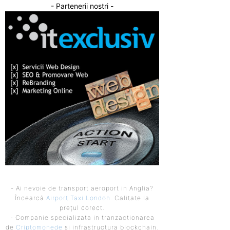
- Partenerii nostri -
- Ai nevoie de transport aeroport in Anglia?
Încearcă
Airport Taxi London
. Calitate la
prețul corect.
- Companie specializata in tranzactionarea
de
Criptomonede
si infrastructura blockchain.