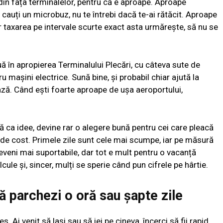
din fața terminalelor, pentru că e aproape. Aproape
 cauți un microbuz, nu te întrebi dacă te-ai rătăcit. Aproape
r taxarea pe intervale scurte exact asta urmărește, să nu se
ă în apropierea Terminalului Plecări, cu câteva sute de
u mașini electrice. Sună bine, și probabil chiar ajută la
ază. Când ești foarte aproape de ușa aeroportului,
ă ca idee, devine rar o alegere bună pentru cei care pleacă
de cost. Primele zile sunt cele mai scumpe, iar pe măsură
eveni mai suportabile, dar tot e mult pentru o vacanță
alcule și, sincer, mulți se sperie când pun cifrele pe hârtie.
ă parchezi o oră sau șapte zile
s. Ai venit să lași sau să iei pe cineva, încerci să fii rapid,