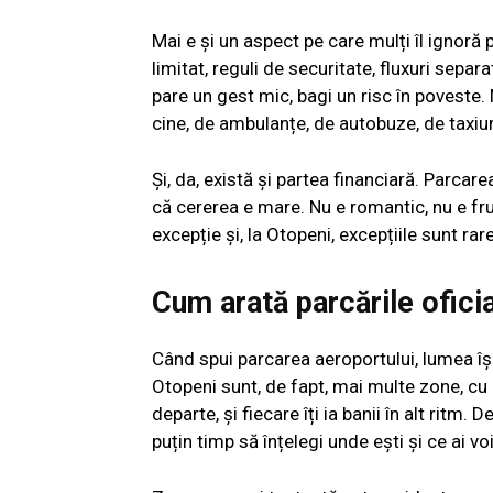
Mai e și un aspect pe care mulți îl ignoră
limitat, reguli de securitate, fluxuri separa
pare un gest mic, bagi un risc în poveste
cine, de ambulanțe, de autobuze, de taxiuri
Și, da, există și partea financiară. Parca
că cererea e mare. Nu e romantic, nu e fr
excepție și, la Otopeni, excepțiile sunt rare
Cum arată parcările ofici
Când spui parcarea aeroportului, lumea își
Otopeni sunt, de fapt, mai multe zone, cu lo
departe, și fiecare îți ia banii în alt ritm.
puțin timp să înțelegi unde ești și ce ai vo