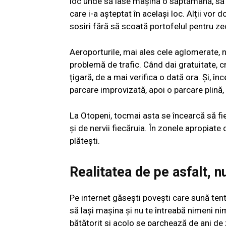
loc unde să lase mașina o săptămână, să pl
care i-a așteptat în același loc. Alții vor 
sosiri fără să scoată portofelul pentru z
Aeroporturile, mai ales cele aglomerate, n
problemă de trafic. Când dai gratuitate, c
țigară, de a mai verifica o dată ora. Și, înc
parcare improvizată, apoi o parcare plină, a
La Otopeni, tocmai asta se încearcă să fie 
și de nervii fiecăruia. În zonele apropiate d
plătești.
Realitatea de pe asfalt, n
Pe internet găsești povești care sună tent
să lași mașina și nu te întreabă nimeni ni
bătătorit și acolo se parchează de ani de z