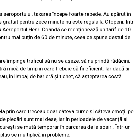
na aeroportului, taxarea începe foarte repede. Au apărut în
de gratuit pentru zece minute nu este regula la Otopeni. Într-
ru Aeroportul Henri Coandă se menționează un tarif de 10
pentru mai puțin de 60 de minute, ceea ce spune destul de
e împinge traficul să nu se așeze, să nu prindă rădăcini.
tră mică de timp în care trebuie să fii eficient. Iar dacă ai
eau, în limbaj de barieră și tichet, că așteptarea costă.
la prin care treceau doar câteva curse și câteva emoții pe
ile de plecări sunt mai dese, iar în perioadele de vacanță ai
rești se mută temporar în parcarea de la sosiri. Într-un
 plus se multiplică în probleme.