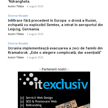
‘Ndrangheta.
Autorii TVdece
-
6 august 2026
Diverse Noutati
Infiltrare fără precedent în Europa: o dronă a Rusiei,
echipată cu explozibil Semtex, a intrat în aeroportul din
Leipzig, Germania.
Autorii TVdece
-
5 august 2026
Diverse Noutati
Ucraina implementează evacuarea a zeci de familii din
Kramatorsk: „Este o alegere complicată, dar esențială”
Autorii TVdece
-
5 august 2026
- Partenerii nostri -