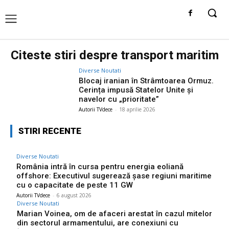
Citeste stiri despre
transport maritim
Diverse Noutati
Blocaj iranian în Strâmtoarea Ormuz.
Cerința impusă Statelor Unite și
navelor cu „prioritate”
Autorii TVdece
-
18 aprilie 2026
STIRI RECENTE
Diverse Noutati
România intră în cursa pentru energia eoliană
offshore: Executivul sugerează șase regiuni maritime
cu o capacitate de peste 11 GW
Autorii TVdece
-
6 august 2026
Diverse Noutati
Marian Voinea, om de afaceri arestat în cazul mitelor
din sectorul armamentului, are conexiuni cu