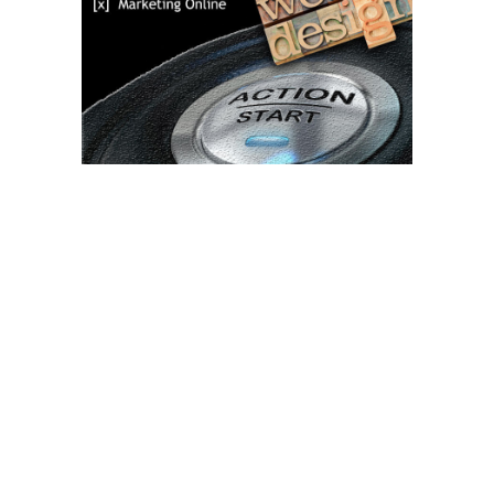
Bun venit TVdece.ro
TVdece.ro un site de știri / blog de noutăți, dedicat diseminării de
informații și actualități. Acesta oferă articole, reportaje și analize
pe teme diverse, de la evenimente curente la subiecte specifice
de interes. Este un spațiu digital pentru informare și educație.
Contactati-ne oricand la adresa: contact@tvdece.ro
Contact www.tvdece.ro
Politică de confidențialitate