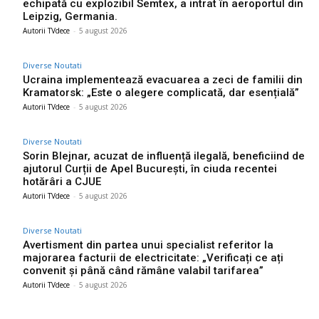
echipată cu explozibil Semtex, a intrat în aeroportul din
Leipzig, Germania.
Autorii TVdece
-
5 august 2026
Diverse Noutati
Ucraina implementează evacuarea a zeci de familii din
Kramatorsk: „Este o alegere complicată, dar esențială”
Autorii TVdece
-
5 august 2026
Diverse Noutati
Sorin Blejnar, acuzat de influență ilegală, beneficiind de
ajutorul Curții de Apel București, în ciuda recentei
hotărâri a CJUE
Autorii TVdece
-
5 august 2026
Diverse Noutati
Avertisment din partea unui specialist referitor la
majorarea facturii de electricitate: „Verificați ce ați
convenit și până când rămâne valabil tarifarea”
Autorii TVdece
-
5 august 2026