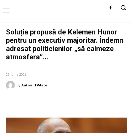
Soluția propusă de Kelemen Hunor
pentru un executiv majoritar. Îndemn
adresat politicienilor „să calmeze
atmosfera”…
DIVERSE NOUTATI
29 iunie 2026
By
Autorii TVdece
Facebook
Twitter
Pinterest
W