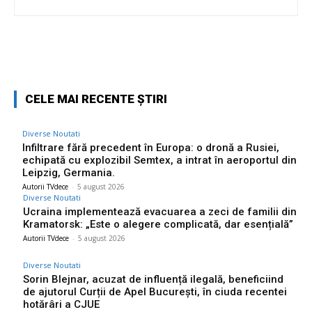
Facebook
Twitter
Pinterest
W
CELE MAI RECENTE ȘTIRI
Diverse Noutati
Infiltrare fără precedent în Europa: o dronă a Rusiei,
echipată cu explozibil Semtex, a intrat în aeroportul din
Leipzig, Germania.
Autorii TVdece
-
5 august 2026
Diverse Noutati
Ucraina implementează evacuarea a zeci de familii din
Kramatorsk: „Este o alegere complicată, dar esențială”
Autorii TVdece
-
5 august 2026
Diverse Noutati
Sorin Blejnar, acuzat de influență ilegală, beneficiind
de ajutorul Curții de Apel București, în ciuda recentei
hotărâri a CJUE