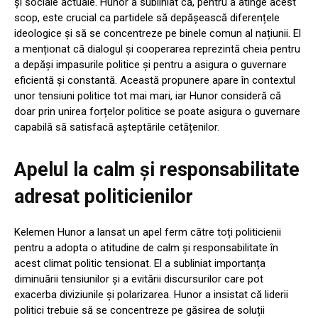
și sociale actuale. Hunor a subliniat că, pentru a atinge acest
scop, este crucial ca partidele să depășească diferențele
ideologice și să se concentreze pe binele comun al națiunii. El
a menționat că dialogul și cooperarea reprezintă cheia pentru
a depăși impasurile politice și pentru a asigura o guvernare
eficientă și constantă. Această propunere apare în contextul
unor tensiuni politice tot mai mari, iar Hunor consideră că
doar prin unirea forțelor politice se poate asigura o guvernare
capabilă să satisfacă așteptările cetățenilor.
Apelul la calm și responsabilitate
adresat politicienilor
Kelemen Hunor a lansat un apel ferm către toți politicienii
pentru a adopta o atitudine de calm și responsabilitate în
acest climat politic tensionat. El a subliniat importanța
diminuării tensiunilor și a evitării discursurilor care pot
exacerba diviziunile și polarizarea. Hunor a insistat că liderii
politici trebuie să se concentreze pe găsirea de soluții