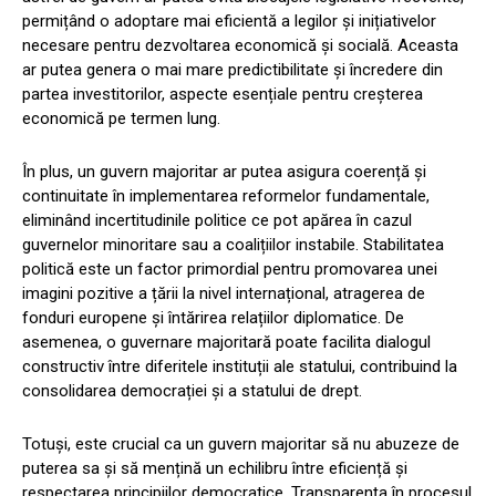
permițând o adoptare mai eficientă a legilor și inițiativelor
necesare pentru dezvoltarea economică și socială. Aceasta
ar putea genera o mai mare predictibilitate și încredere din
partea investitorilor, aspecte esențiale pentru creșterea
economică pe termen lung.
În plus, un guvern majoritar ar putea asigura coerență și
continuitate în implementarea reformelor fundamentale,
eliminând incertitudinile politice ce pot apărea în cazul
guvernelor minoritare sau a coalițiilor instabile. Stabilitatea
politică este un factor primordial pentru promovarea unei
imagini pozitive a țării la nivel internațional, atragerea de
fonduri europene și întărirea relațiilor diplomatice. De
asemenea, o guvernare majoritară poate facilita dialogul
constructiv între diferitele instituții ale statului, contribuind la
consolidarea democrației și a statului de drept.
Totuși, este crucial ca un guvern majoritar să nu abuzeze de
puterea sa și să mențină un echilibru între eficiență și
respectarea principiilor democratice. Transparența în procesul