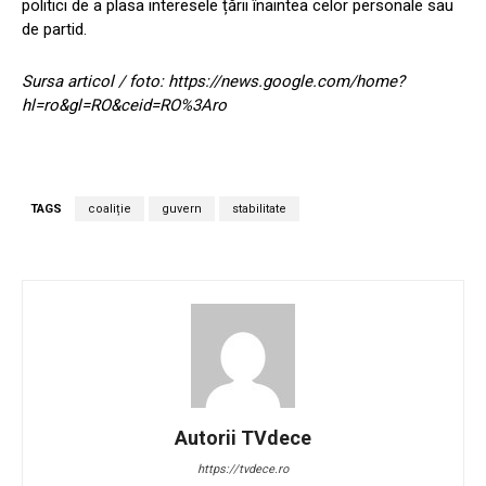
politici de a plasa interesele țării înaintea celor personale sau
de partid.
Sursa articol / foto: https://news.google.com/home?
hl=ro&gl=RO&ceid=RO%3Aro
TAGS
coaliție
guvern
stabilitate
Autorii TVdece
https://tvdece.ro