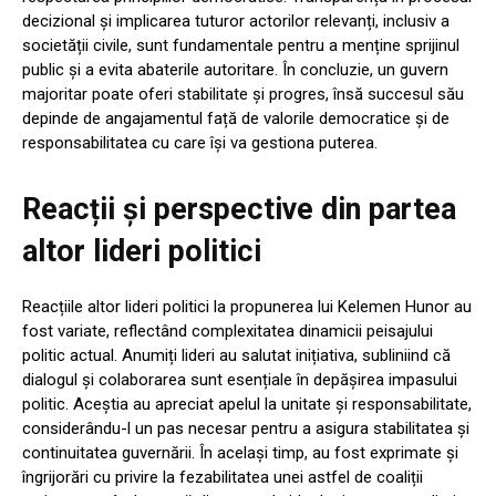
decizional și implicarea tuturor actorilor relevanți, inclusiv a
societății civile, sunt fundamentale pentru a menține sprijinul
public și a evita abaterile autoritare. În concluzie, un guvern
majoritar poate oferi stabilitate și progres, însă succesul său
depinde de angajamentul față de valorile democratice și de
responsabilitatea cu care își va gestiona puterea.
Reacții și perspective din partea
altor lideri politici
Reacțiile altor lideri politici la propunerea lui Kelemen Hunor au
fost variate, reflectând complexitatea dinamicii peisajului
politic actual. Anumiți lideri au salutat inițiativa, subliniind că
dialogul și colaborarea sunt esențiale în depășirea impasului
politic. Aceștia au apreciat apelul la unitate și responsabilitate,
considerându-l un pas necesar pentru a asigura stabilitatea și
continuitatea guvernării. În același timp, au fost exprimate și
îngrijorări cu privire la fezabilitatea unei astfel de coaliții