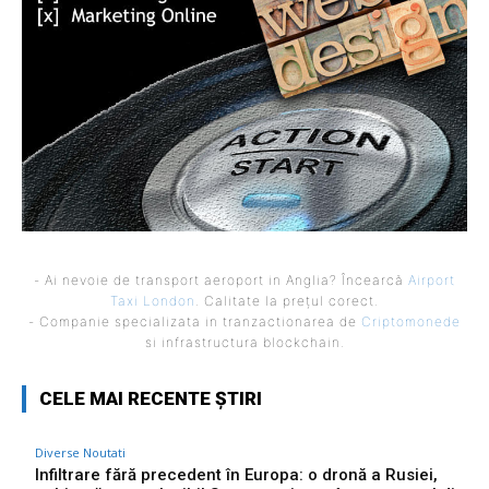
- Ai nevoie de transport aeroport in Anglia? Încearcă
Airport
Taxi London
. Calitate la prețul corect.
- Companie specializata in tranzactionarea de
Criptomonede
si infrastructura blockchain.
CELE MAI RECENTE ȘTIRI
Diverse Noutati
Infiltrare fără precedent în Europa: o dronă a Rusiei,