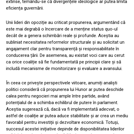
extinse, temându-se că divergențele ideologice ar putea limita
eficiența guvernării.
Unii lideri din opoziție au criticat propunerea, argumentând că
este mai degrabă o încercare de a menține status quo-ul
decât de a genera schimbări reale și profunde. Aceștia au
subliniat necesitatea reformelor structurale și au solicitat un
angajament clar pentru transparență și responsabilitate în
conducerea țării. De asemenea, au existat voci care au cerut
ca orice coaliție să fie fundamentată pe principii clare și să
includă mecanisme de monitorizare și evaluare a avansului.
În ceea ce privește perspectivele viitoare, anumiți analiști
politici consideră că propunerea lui Hunor ar putea deschide
calea pentru negocieri mai ample între partide, având
potențialul de a schimba echilibrul de putere în parlament.
Aceștia sugerează că, dacă va fi implementată adecvat, o
astfel de coaliție ar putea aduce stabilitate și ar crea un mediu
favorabil pentru investiții și dezvoltare economică. Totuși,
succesul acestei inițiative depinde de disponibilitatea liderilor