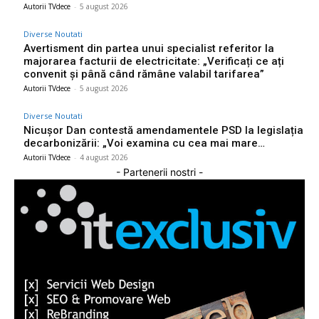
Autorii TVdece
-
5 august 2026
Diverse Noutati
Avertisment din partea unui specialist referitor la
majorarea facturii de electricitate: „Verificați ce ați
convenit și până când rămâne valabil tarifarea”
Autorii TVdece
-
5 august 2026
Diverse Noutati
Nicușor Dan contestă amendamentele PSD la legislația
decarbonizării: „Voi examina cu cea mai mare…
Autorii TVdece
-
4 august 2026
- Partenerii nostri -