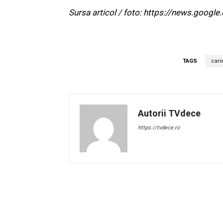
Sursa articol / foto: https://news.go
TAGS
cari
Autorii TVdece
https://tvdece.ro
Facebook
Acțiune