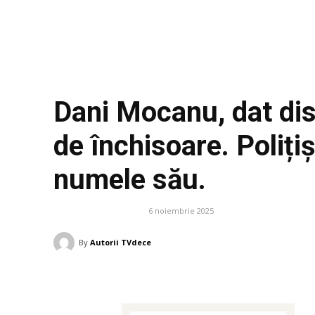
Dani Mocanu, dat di
de închisoare. Poliți
numele său.
6 noiembrie 2025
DIVERSE NOUTATI
By
Autorii TVdece