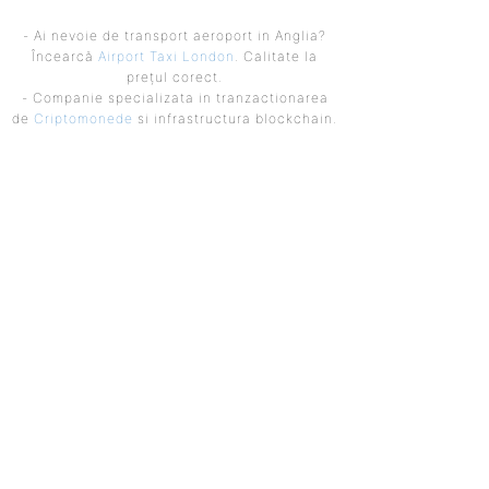
- Ai nevoie de transport aeroport in Anglia?
Încearcă
Airport Taxi London
. Calitate la
prețul corect.
- Companie specializata in tranzactionarea
de
Criptomonede
si infrastructura blockchain.