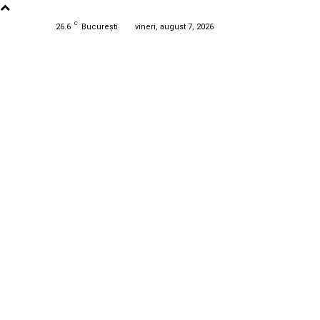
C
26.6
București
vineri, august 7, 2026