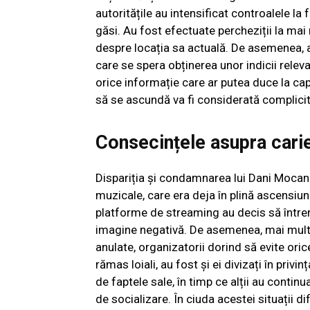
autoritățile au intensificat controalele la 
găsi. Au fost efectuate percheziții la mai
despre locația sa actuală. De asemenea, au
care se spera obținerea unor indicii releva
orice informație care ar putea duce la cap
să se ascundă va fi considerată complicita
Consecințele asupra cari
Dispariția și condamnarea lui Dani Mocanu
muzicale, care era deja în plină ascensiu
platforme de streaming au decis să între
imagine negativă. De asemenea, mai multe
anulate, organizatorii dorind să evite oric
rămas loiali, au fost și ei divizați în priv
de faptele sale, în timp ce alții au continua
de socializare. În ciuda acestei situații di