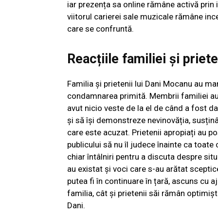
iar prezența sa online rămâne activă prin 
viitorul carierei sale muzicale rămâne in
care se confruntă.
Reacțiile familiei și priete
Familia și prietenii lui Dani Mocanu au mani
condamnarea primită. Membrii familiei au 
avut nicio veste de la el de când a fost da
și să își demonstreze nevinovăția, susținâ
care este acuzat. Prietenii apropiați au p
publicului să nu îl judece înainte ca toate 
chiar întâlniri pentru a discuta despre sit
au existat și voci care s-au arătat sceptic
putea fi în continuare în țară, ascuns cu 
familia, cât și prietenii săi rămân optimiș
Dani.