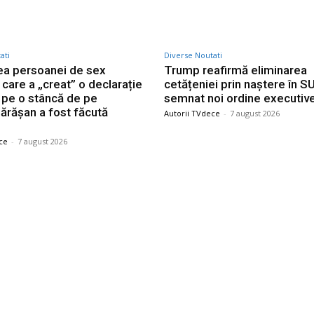
ati
Diverse Noutati
tea persoanei de sex
Trump reafirmă eliminarea
care a „creat” o declarație
cetățeniei prin naștere în S
e pe o stâncă de pe
semnat noi ordine executiv
ărășan a fost făcută
Autorii TVdece
-
7 august 2026
ce
-
7 august 2026
le postari
Stiri populare
n baza aeriană de la care
Nicușor Dan, referitor la
vioanele F-16 pentru
amenințările PSD de a părăs
zarea dronelor rusești.
guvernarea: Există o
ent pentru piloții de F-16.
responsabilitate și eu voi…
tea persoanei de sex
Gigi Becali a intervenit în d
 care a „creat” o declarație
meciul FCSB – Auda și a făc