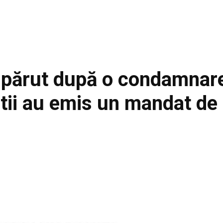
spărut după o condamnare
știi au emis un mandat de
Facebook
Acțiune