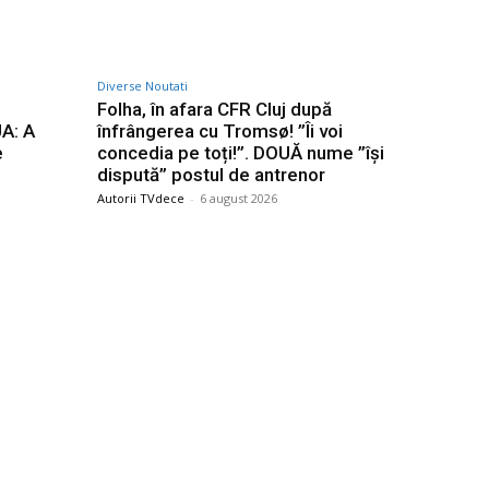
Diverse Noutati
Folha, în afara CFR Cluj după
UA: A
înfrângerea cu Tromsø! ”Îi voi
e
concedia pe toți!”. DOUĂ nume ”își
dispută” postul de antrenor
Autorii TVdece
-
6 august 2026
Categorii
Afaceri si Industrii
i
Agricultura
Arta si istorie
irect după
Auto
ut o