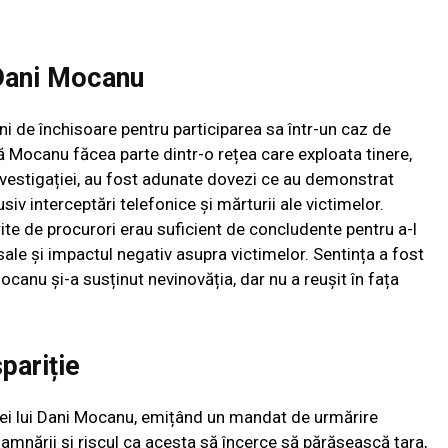
Dani Mocanu
 de închisoare pentru participarea sa într-un caz de
ă Mocanu făcea parte dintr-o rețea care exploata tinere,
investigației, au fost adunate dovezi ce au demonstrat
siv interceptări telefonice și mărturii ale victimelor.
ite de procurori erau suficient de concludente pentru a-l
ale și impactul negativ asupra victimelor. Sentința a fost
canu și-a susținut nevinovăția, dar nu a reușit în fața
spariție
riției lui Dani Mocanu, emițând un mandat de urmărire
amnării și riscul ca acesta să încerce să părăsească țara,