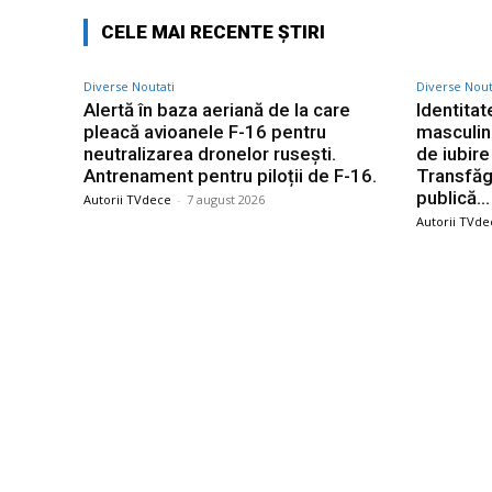
CELE MAI RECENTE ȘTIRI
Diverse Noutati
Diverse Nout
Alertă în baza aeriană de la care
Identita
pleacă avioanele F-16 pentru
masculin 
neutralizarea dronelor rusești.
de iubir
Antrenament pentru piloții de F-16.
Transfăg
publică…
Autorii TVdece
-
7 august 2026
Autorii TVde
Bun venit TVdece.ro
Ultime
Alertă î
TVdece.ro un site de știri / blog de noutăți,
pleacă a
dedicat diseminării de informații și
neutrali
actualități. Acesta oferă articole, reportaje
Antrenam
și analize pe teme diverse, de la
Identita
evenimente curente la subiecte specifice
masculin
de interes. Este un spațiu digital pentru