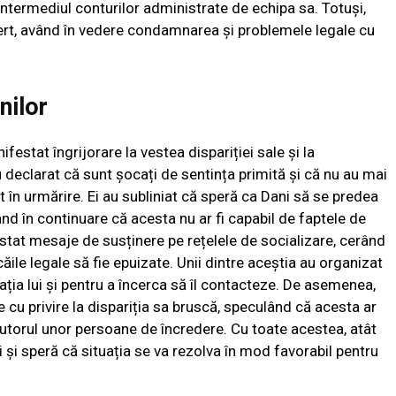
intermediul conturilor administrate de echipa sa. Totuși,
cert, având în vedere condamnarea și problemele legale cu
nilor
festat îngrijorare la vestea dispariției sale și la
declarat că sunt șocați de sentința primită și că nu au mai
t în urmărire. Ei au subliniat că speră ca Dani să se predea
nd în continuare că acesta nu ar fi capabil de faptele de
ostat mesaje de susținere pe rețelele de socializare, cerând
căile legale să fie epuizate. Unii dintre aceștia au organizat
uația lui și pentru a încerca să îl contacteze. De asemenea,
e cu privire la dispariția sa bruscă, speculând că acesta ar
ajutorul unor persoane de încredere. Cu toate acestea, atât
ti și speră că situația se va rezolva în mod favorabil pentru