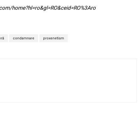
ogle.com/home?hl=ro&gl=RO&ceid=RO%3Aro
eră
condamnare
proxenetism
Twitter
Pinterest
WhatsApp