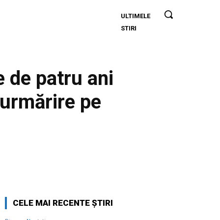
ULTIMELE
Alertă în
STIRI
baza aeriană
de la care
pleacă
avioanele F-
 de patru ani
16 pentru
neutralizarea
 urmărire pe
dronelor
rusești.
Antrenament
pentru piloții
de F-16.
Twitter
Pinterest
WhatsApp
CELE MAI RECENTE ȘTIRI