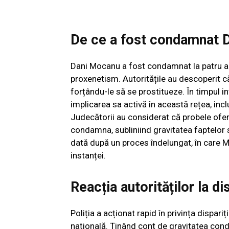
De ce a fost condamnat 
Dani Mocanu a fost condamnat la patru ani
proxenetism. Autoritățile au descoperit c
forțându-le să se prostitueze. În timpul 
implicarea sa activă în această rețea, inclu
Judecătorii au considerat că probele ofer
condamna, subliniind gravitatea faptelor s
dată după un proces îndelungat, în care Mo
instanței.
Reacția autorităților la di
Poliția a acționat rapid în privința dispa
națională. Ținând cont de gravitatea cond