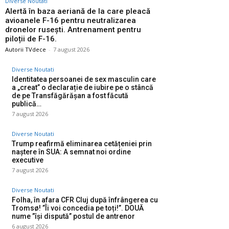
Diverse Noutati
Alertă în baza aeriană de la care pleacă
avioanele F-16 pentru neutralizarea
dronelor rusești. Antrenament pentru
piloții de F-16.
Autorii TVdece
-
7 august 2026
Diverse Noutati
Identitatea persoanei de sex masculin care
a „creat” o declarație de iubire pe o stâncă
de pe Transfăgărășan a fost făcută
publică…
7 august 2026
Diverse Noutati
Trump reafirmă eliminarea cetățeniei prin
naștere în SUA: A semnat noi ordine
executive
7 august 2026
Diverse Noutati
Folha, în afara CFR Cluj după înfrângerea cu
Tromsø! ”Îi voi concedia pe toți!”. DOUĂ
nume ”își dispută” postul de antrenor
6 august 2026