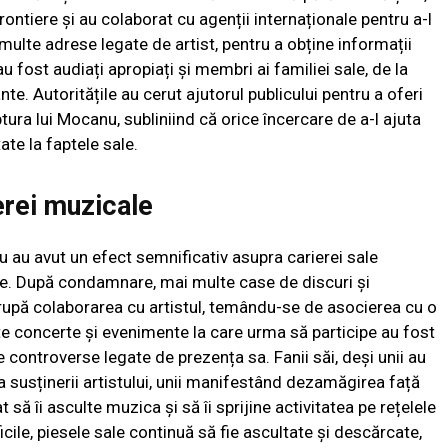
frontiere și au colaborat cu agenții internaționale pentru a-l
 multe adrese legate de artist, pentru a obține informații
 fost audiați apropiați și membri ai familiei sale, de la
nte. Autoritățile au cerut ajutorul publicului pentru a oferi
tura lui Mocanu, subliniind că orice încercare de a-l ajuta
te la faptele sale.
erei muzicale
 au avut un efect semnificativ asupra carierei sale
ne. După condamnare, mai multe case de discuri și
rupă colaborarea cu artistul, temându-se de asocierea cu o
 concerte și evenimente la care urma să participe au fost
e controverse legate de prezența sa. Fanii săi, deși unii au
ința susținerii artistului, unii manifestând dezamăgirea față
t să îi asculte muzica și să îi sprijine activitatea pe rețelele
ficile, piesele sale continuă să fie ascultate și descărcate,