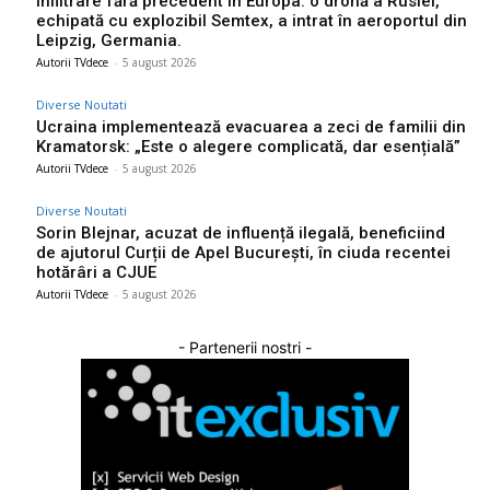
Infiltrare fără precedent în Europa: o dronă a Rusiei,
echipată cu explozibil Semtex, a intrat în aeroportul din
Leipzig, Germania.
Autorii TVdece
-
5 august 2026
Diverse Noutati
Ucraina implementează evacuarea a zeci de familii din
Kramatorsk: „Este o alegere complicată, dar esențială”
Autorii TVdece
-
5 august 2026
Diverse Noutati
Sorin Blejnar, acuzat de influență ilegală, beneficiind
de ajutorul Curții de Apel București, în ciuda recentei
hotărâri a CJUE
Autorii TVdece
-
5 august 2026
- Partenerii nostri -