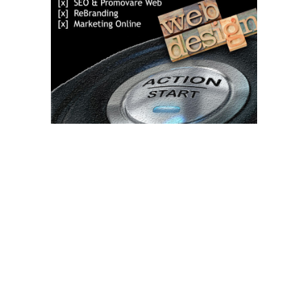
Bun venit TVdece.ro
TVdece.ro un site de știri / blog de noutăți, dedicat diseminării de
informații și actualități. Acesta oferă articole, reportaje și analize
pe teme diverse, de la evenimente curente la subiecte specifice
de interes. Este un spațiu digital pentru informare și educație.
Contactati-ne oricand la adresa: contact@tvdece.ro
Contact www.tvdece.ro