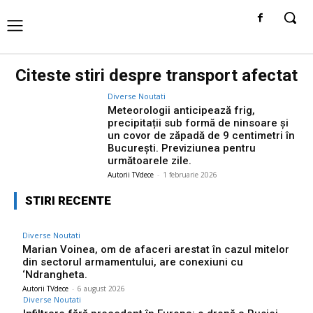
Citeste stiri despre
transport afectat
Diverse Noutati
Meteorologii anticipează frig,
precipitații sub formă de ninsoare și
un covor de zăpadă de 9 centimetri în
București. Previziunea pentru
următoarele zile.
Autorii TVdece
-
1 februarie 2026
STIRI RECENTE
Diverse Noutati
Marian Voinea, om de afaceri arestat în cazul mitelor
din sectorul armamentului, are conexiuni cu
‘Ndrangheta.
Autorii TVdece
-
6 august 2026
Diverse Noutati