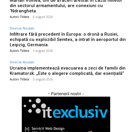
Marian Voinea, om de afaceri arestat în cazul mitelor
din sectorul armamentului, are conexiuni cu
‘Ndrangheta.
Autorii TVdece
-
6 august 2026
Diverse Noutati
Infiltrare fără precedent în Europa: o dronă a Rusiei,
echipată cu explozibil Semtex, a intrat în aeroportul din
Leipzig, Germania.
Autorii TVdece
-
5 august 2026
Diverse Noutati
Ucraina implementează evacuarea a zeci de familii din
Kramatorsk: „Este o alegere complicată, dar esențială”
Autorii TVdece
-
5 august 2026
- Partenerii nostri -