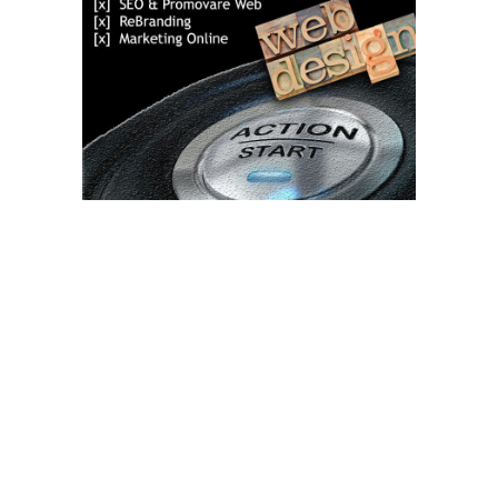
Bun venit TVdece.ro
TVdece.ro un site de știri / blog de noutăți, dedicat diseminării de
informații și actualități. Acesta oferă articole, reportaje și analize
pe teme diverse, de la evenimente curente la subiecte specifice
de interes. Este un spațiu digital pentru informare și educație.
Contactati-ne oricand la adresa: contact@tvdece.ro
Contact www.tvdece.ro