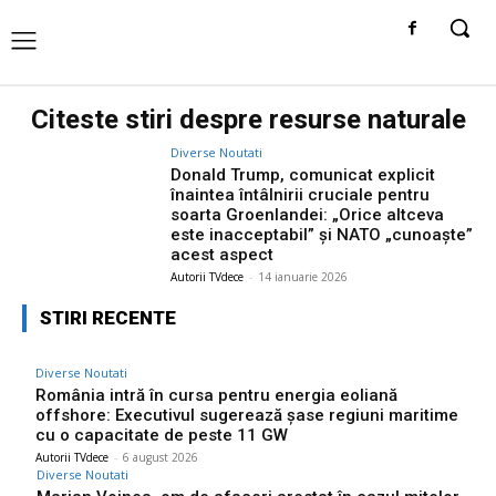
Citeste stiri despre
resurse naturale
Diverse Noutati
Donald Trump, comunicat explicit
înaintea întâlnirii cruciale pentru
soarta Groenlandei: „Orice altceva
este inacceptabil” și NATO „cunoaște”
acest aspect
Autorii TVdece
-
14 ianuarie 2026
STIRI RECENTE
Diverse Noutati
România intră în cursa pentru energia eoliană
offshore: Executivul sugerează șase regiuni maritime
cu o capacitate de peste 11 GW
Autorii TVdece
-
6 august 2026
Diverse Noutati