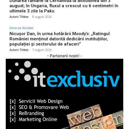
Dunărea rămâne la Cernavodă la altitudinea din 3
august; în Ungaria, fluxul a crescut cu 6 centimetri în
ultimele 3 zile la Paks.
Autorii TVdece
-
8 august 2026
Diverse Noutati
Nicușor Dan, în urma hotărârii Moody’s: „Ratingul
României menținut datorită dedicării instituțiilor,
populației și sectorului de afaceri”
Autorii TVdece
-
7 august 2026
- Partenerii nostri -