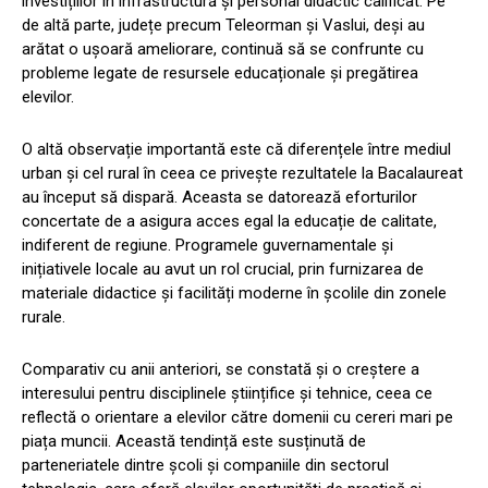
investițiilor în infrastructură și personal didactic calificat. Pe
de altă parte, județe precum Teleorman și Vaslui, deși au
arătat o ușoară ameliorare, continuă să se confrunte cu
probleme legate de resursele educaționale și pregătirea
elevilor.
O altă observație importantă este că diferențele între mediul
urban și cel rural în ceea ce privește rezultatele la Bacalaureat
au început să dispară. Aceasta se datorează eforturilor
concertate de a asigura acces egal la educație de calitate,
indiferent de regiune. Programele guvernamentale și
inițiativele locale au avut un rol crucial, prin furnizarea de
materiale didactice și facilități moderne în școlile din zonele
rurale.
Comparativ cu anii anteriori, se constată și o creștere a
interesului pentru disciplinele științifice și tehnice, ceea ce
reflectă o orientare a elevilor către domenii cu cereri mari pe
piața muncii. Această tendință este susținută de
parteneriatele dintre școli și companiile din sectorul