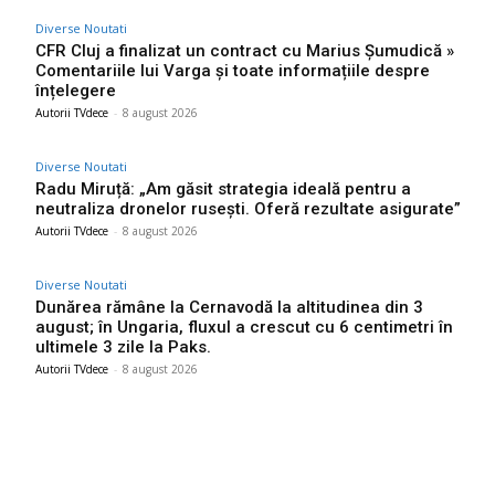
Diverse Noutati
CFR Cluj a finalizat un contract cu Marius Șumudică »
Comentariile lui Varga și toate informațiile despre
înțelegere
Autorii TVdece
-
8 august 2026
Diverse Noutati
Radu Miruță: „Am găsit strategia ideală pentru a
neutraliza dronelor rusești. Oferă rezultate asigurate”
Autorii TVdece
-
8 august 2026
Diverse Noutati
Dunărea rămâne la Cernavodă la altitudinea din 3
august; în Ungaria, fluxul a crescut cu 6 centimetri în
ultimele 3 zile la Paks.
Autorii TVdece
-
8 august 2026
Bun venit TVdece.ro
TVdece.ro un site de știri / blog de noutăți, dedicat diseminării de