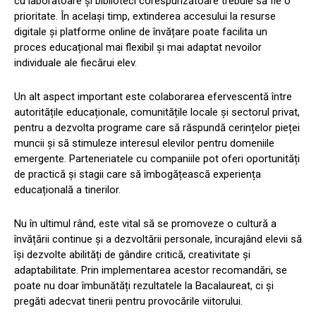
cu laboratoare și biblioteci corespunzătoare trebuie să fie o
prioritate. În același timp, extinderea accesului la resurse
digitale și platforme online de învățare poate facilita un
proces educațional mai flexibil și mai adaptat nevoilor
individuale ale fiecărui elev.
Un alt aspect important este colaborarea efervescentă între
autoritățile educaționale, comunitățile locale și sectorul privat,
pentru a dezvolta programe care să răspundă cerințelor pieței
muncii și să stimuleze interesul elevilor pentru domeniile
emergente. Parteneriatele cu companiile pot oferi oportunități
de practică și stagii care să îmbogățească experiența
educațională a tinerilor.
Nu în ultimul rând, este vital să se promoveze o cultură a
învățării continue și a dezvoltării personale, încurajând elevii să
își dezvolte abilități de gândire critică, creativitate și
adaptabilitate. Prin implementarea acestor recomandări, se
poate nu doar îmbunătăți rezultatele la Bacalaureat, ci și
pregăti adecvat tinerii pentru provocările viitorului.