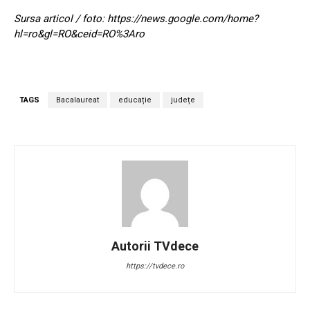
Sursa articol / foto: https://news.google.com/home?
hl=ro&gl=RO&ceid=RO%3Aro
TAGS
Bacalaureat
educație
județe
Autorii TVdece
https://tvdece.ro