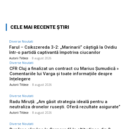
Facebook
Twitter
Pinterest
W
CELE MAI RECENTE ȘTIRI
Diverse Noutati
Farul – Csikszereda 3-2: „Marinarii” câștigă la Ovidiu
într-o partidă captivantă împotriva ciucanilor
Autorii TVdece
-
8 august 2026
Diverse Noutati
CFR Cluj a finalizat un contract cu Marius Șumudică »
Comentariile lui Varga și toate informațiile despre
înțelegere
Autorii TVdece
-
8 august 2026
Diverse Noutati
Radu Miruță: „Am găsit strategia ideală pentru a
neutraliza dronelor rusești. Oferă rezultate asigurate”
Autorii TVdece
-
8 august 2026
Diverse Noutati