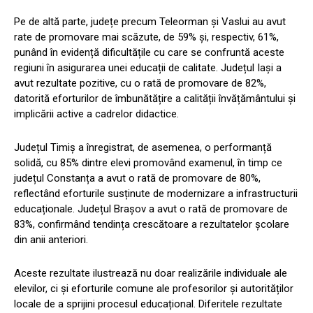
Pe de altă parte, județe precum Teleorman și Vaslui au avut
rate de promovare mai scăzute, de 59% și, respectiv, 61%,
punând în evidență dificultățile cu care se confruntă aceste
regiuni în asigurarea unei educații de calitate. Județul Iași a
avut rezultate pozitive, cu o rată de promovare de 82%,
datorită eforturilor de îmbunătățire a calității învățământului și
implicării active a cadrelor didactice.
Județul Timiș a înregistrat, de asemenea, o performanță
solidă, cu 85% dintre elevi promovând examenul, în timp ce
județul Constanța a avut o rată de promovare de 80%,
reflectând eforturile susținute de modernizare a infrastructurii
educaționale. Județul Brașov a avut o rată de promovare de
83%, confirmând tendința crescătoare a rezultatelor școlare
din anii anteriori.
Aceste rezultate ilustrează nu doar realizările individuale ale
elevilor, ci și eforturile comune ale profesorilor și autorităților
locale de a sprijini procesul educațional. Diferitele rezultate