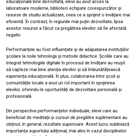
educațională bine dezvoltată, elevii au avut acces la
laboratoare moderne, biblioteci echipate corespunzător și
resurse de studiu actualizate, ceea ce a sprijinit o învățare mai
eficientă. În contrast, în regiunile mai puțin dezvoltate, lipsa
acestor resurse a făcut ca pregătirea elevilor să fie afectată
negativ.
Performanțele au fost influențate și de adapatarea instituțiilor
școlare la noile tehnologii și metode didactice. Școlile care au
integrat tehnologiile digitale în procesul de învățare au reușit
să capteze mai bine atenția elevilor și să îmbunătățească
experiența educațională. În plus, colaborarea între școli și
comunitățile locale a avut un rol important în sprijinirea
elevilor, oferindu-le oportunități de dezvoltare personală și
profesională.
Din perspectiva performanțelor individuale, elevii care au
beneficiat de meditații și cursuri de pregătire suplimentare au
obținut, în general, rezultate superioare. Acest lucru subliniază
importanța suportului adițional, mai ales în cazul disciplinelor