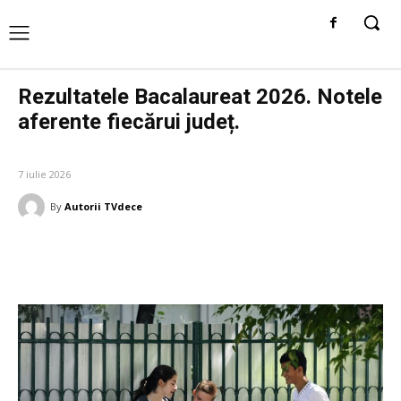
Rezultatele Bacalaureat 2026. Notele
aferente fiecărui județ.
DIVERSE NOUTATI
7 iulie 2026
By
Autorii TVdece
Facebook
Twitter
Pinterest
W