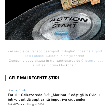
- Ai nevoie de transport aeroport in Anglia? Încearcă
Airport
Taxi London
. Calitate la prețul corect.
- Companie specializata in tranzactionarea de
Criptomonede
si infrastructura blockchain.
CELE MAI RECENTE ȘTIRI
Diverse Noutati
Farul – Csikszereda 3-2: „Marinarii” câștigă la Ovidiu
într-o partidă captivantă împotriva ciucanilor
Autorii TVdece
-
8 august 2026