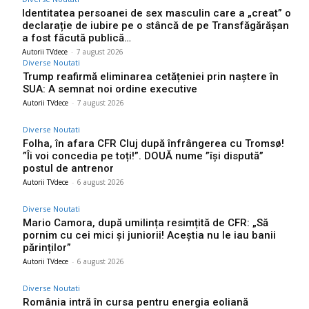
Identitatea persoanei de sex masculin care a „creat” o
declarație de iubire pe o stâncă de pe Transfăgărășan
a fost făcută publică…
Autorii TVdece
-
7 august 2026
Diverse Noutati
Trump reafirmă eliminarea cetățeniei prin naștere în
SUA: A semnat noi ordine executive
Autorii TVdece
-
7 august 2026
Diverse Noutati
Folha, în afara CFR Cluj după înfrângerea cu Tromsø!
”Îi voi concedia pe toți!”. DOUĂ nume ”își dispută”
postul de antrenor
Autorii TVdece
-
6 august 2026
Diverse Noutati
Mario Camora, după umilința resimțită de CFR: „Să
pornim cu cei mici și juniorii! Aceștia nu le iau banii
părinților”
Autorii TVdece
-
6 august 2026
Diverse Noutati
România intră în cursa pentru energia eoliană