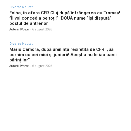
Diverse Noutati
Folha, în afara CFR Cluj după înfrângerea cu Tromsø!
”Îi voi concedia pe toți!”. DOUĂ nume ”își dispută”
postul de antrenor
Autorii TVdece
-
6 august 2026
Diverse Noutati
Mario Camora, după umilința resimțită de CFR: „Să
pornim cu cei mici și juniorii! Aceștia nu le iau banii
părinților”
Autorii TVdece
-
6 august 2026
Bun venit TVdece.ro
TVdece.ro un site de știri / blog de noutăți, dedicat diseminării de
informații și actualități. Acesta oferă articole, reportaje și analize
pe teme diverse, de la evenimente curente la subiecte specifice
de interes. Este un spațiu digital pentru informare și educație.
Contactati-ne oricand la adresa: contact@tvdece.ro