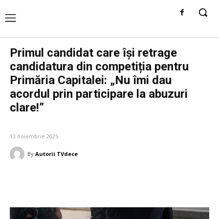
Primul candidat care își retrage
candidatura din competiția pentru
Primăria Capitalei: „Nu îmi dau
acordul prin participare la abuzuri
clare!”
DIVERSE NOUTATI
13 noiembrie 2025
By
Autorii TVdece
Facebook
Twitter
Pinterest
W