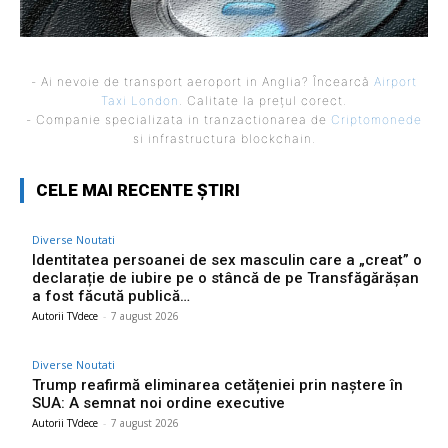
- Ai nevoie de transport aeroport in Anglia? Încearcă
Airport
Taxi London
. Calitate la prețul corect.
- Companie specializata in tranzactionarea de
Criptomonede
si infrastructura blockchain.
CELE MAI RECENTE ȘTIRI
Diverse Noutati
Identitatea persoanei de sex masculin care a „creat” o
declarație de iubire pe o stâncă de pe Transfăgărășan
a fost făcută publică…
Autorii TVdece
-
7 august 2026
Diverse Noutati
Trump reafirmă eliminarea cetățeniei prin naștere în
SUA: A semnat noi ordine executive
Autorii TVdece
-
7 august 2026