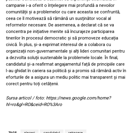
campanie i-a oferit o înțelegere mai profundă a nevoilor
comunității și a problemelor cu care aceasta se confruntă,
ceea ce îl motivează să rămână un susținător vocal al
reformelor necesare. De asemenea, a declarat că se va
concentra pe inițiative menite să încurajeze participarea
tinerilor în procesul democratic și să promoveze educația
civică. În plus, și-a exprimat interesul de a colabora cu
organizații non-guvernamentale și alți lideri comunitari pentru
a dezvolta soluții sustenabile la problemele locale. În final,
candidatul și-a reafirmat angajamentul față de principiile care
l-au ghidat în cariera sa politică și a promis să rămână activ în
eforturile de a asigura un mediu politic mai transparent și mai
corect pentru toți cetățenii.
Sursa articol / foto: https://news.google.com/home?
hl=ro&gl=RO&ceid=RO%3Aro
TAGS
alegeri
candidatul
retragere