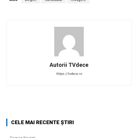
Autorii TVdece
https://tvdece.ro
Facebook
Twitter
Pinterest
W
CELE MAI RECENTE ȘTIRI
Diverse Noutati