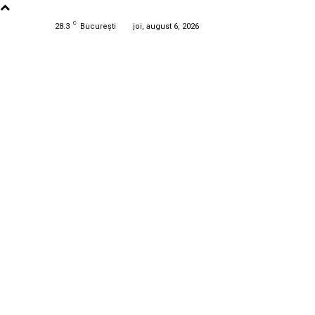
C
28.3
București
joi, august 6, 2026