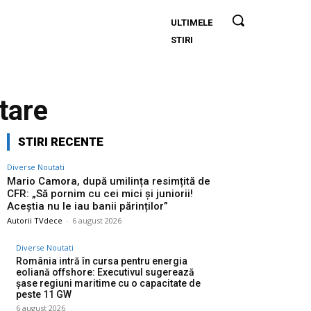
ULTIMELE
Mario
STIRI
Camora,
după
umilința
resimțită
tare
de CFR:
„Să
STIRI RECENTE
pornim
cu cei
Diverse Noutati
mici și
Mario Camora, după umilința resimțită de
CFR: „Să pornim cu cei mici și juniorii!
juniorii!
Aceștia nu le iau banii părinților”
Aceștia
Autorii TVdece
-
6 august 2026
nu le iau
Diverse Noutati
banii
România intră în cursa pentru energia
părinților”
eoliană offshore: Executivul sugerează
șase regiuni maritime cu o capacitate de
peste 11 GW
6 august 2026