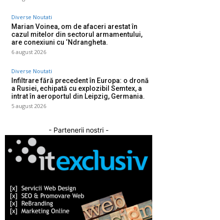
Diverse Noutati
Marian Voinea, om de afaceri arestat în
cazul mitelor din sectorul armamentului,
are conexiuni cu ‘Ndrangheta.
6 august 2026
Diverse Noutati
Infiltrare fără precedent în Europa: o dronă
a Rusiei, echipată cu explozibil Semtex, a
intrat în aeroportul din Leipzig, Germania.
5 august 2026
- Partenerii nostri -