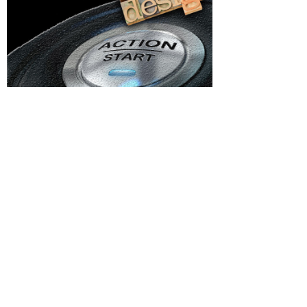
Categorii
paniile
Afaceri si Industrii
s: Air
ri; Wizz
Agricultura
pactate.
Arta si istorie
ioada lor
Auto
Beauty
 pe
Voi
Cultura si Entertainment