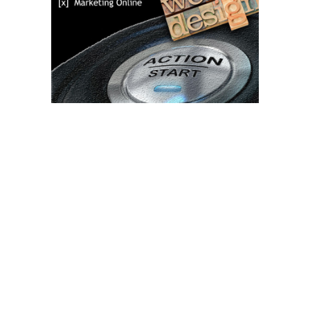
Bun venit TVdece.ro
TVdece.ro un site de știri / blog de noutăți, dedicat diseminării de
informații și actualități. Acesta oferă articole, reportaje și analize
pe teme diverse, de la evenimente curente la subiecte specifice
de interes. Este un spațiu digital pentru informare și educație.
Contactati-ne oricand la adresa: contact@tvdece.ro
Contact www.tvdece.ro
Politică de confidențialitate