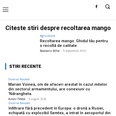
Citeste stiri despre
recoltarea mango
Agricultura
Recoltarea mango. Ghidul tău pentru
o recoltă de calitate
Balaceanu Mihai
-
9 septembrie 2024
STIRI RECENTE
Diverse Noutati
Marian Voinea, om de afaceri arestat în cazul mitelor
din sectorul armamentului, are conexiuni cu
‘Ndrangheta.
Autorii TVdece
-
6 august 2026
Diverse Noutati
Infiltrare fără precedent în Europa: o dronă a Rusiei,
echipată cu explozibil Semtex, a intrat în aeroportul din