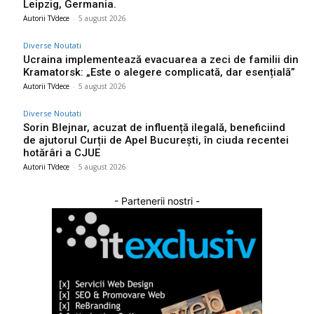
Leipzig, Germania.
Autorii TVdece
-
5 august 2026
Diverse Noutati
Ucraina implementează evacuarea a zeci de familii din
Kramatorsk: „Este o alegere complicată, dar esențială”
Autorii TVdece
-
5 august 2026
Diverse Noutati
Sorin Blejnar, acuzat de influență ilegală, beneficiind
de ajutorul Curții de Apel București, în ciuda recentei
hotărâri a CJUE
Autorii TVdece
-
5 august 2026
- Partenerii nostri -