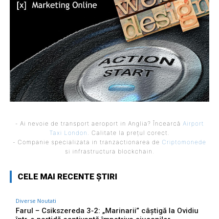
- Ai nevoie de transport aeroport in Anglia? Încearcă
Airport
Taxi London
. Calitate la prețul corect.
- Companie specializata in tranzactionarea de
Criptomonede
si infrastructura blockchain.
CELE MAI RECENTE ȘTIRI
Diverse Noutati
Farul – Csikszereda 3-2: „Marinarii” câștigă la Ovidiu