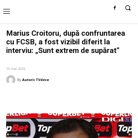
Marius Croitoru, după confruntarea
cu FCSB, a fost vizibil diferit la
interviu: „Sunt extrem de supărat”
DIVERSE NOUTATI
10 mai 2026
By
Autorii TVdece
Facebook
Twitter
Pinterest
W