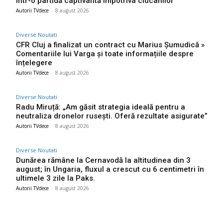
într-o partidă captivantă împotriva ciucanilor
Autorii TVdece
-
8 august 2026
Diverse Noutati
CFR Cluj a finalizat un contract cu Marius Șumudică »
Comentariile lui Varga și toate informațiile despre
înțelegere
Autorii TVdece
-
8 august 2026
Diverse Noutati
Radu Miruță: „Am găsit strategia ideală pentru a
neutraliza dronelor rusești. Oferă rezultate asigurate”
Autorii TVdece
-
8 august 2026
Diverse Noutati
Dunărea rămâne la Cernavodă la altitudinea din 3
august; în Ungaria, fluxul a crescut cu 6 centimetri în
ultimele 3 zile la Paks.
Autorii TVdece
-
8 august 2026
Bun venit TVdece.ro