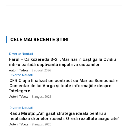
Facebook
Twitter
Pinterest
W
CELE MAI RECENTE ȘTIRI
Diverse Noutati
Farul – Csikszereda 3-2: „Marinarii” câștigă la Ovidiu
într-o partidă captivantă împotriva ciucanilor
Autorii TVdece
-
8 august 2026
Diverse Noutati
CFR Cluj a finalizat un contract cu Marius Șumudică »
Comentariile lui Varga și toate informațiile despre
înțelegere
Autorii TVdece
-
8 august 2026
Diverse Noutati
Radu Miruță: „Am găsit strategia ideală pentru a
neutraliza dronelor rusești. Oferă rezultate asigurate”
Autorii TVdece
-
8 august 2026