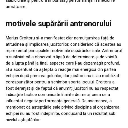
slăbiciunile și pentru a îmbunătăți performanța în meciurile
următoare.
motivele supărării antrenorului
Marius Croitoru și-a manifestat clar nemulțumirea față de
atitudinea și implicarea jucătorilor, considerând că acestea au
reprezentat principalele motive ale supărărilor sale. Antrenorul
a subliniat că a observat o lipsă de determinare și de voință
de a lupta până la final, aspecte care l-au dezamăgit profund.
El a accentuat că aștepta o reacție mai energică din partea
echipei după primirea golurilor, dar jucătorii nu s-au mobilizat
corespunzător pentru a schimba soarta jocului. Croitoru a
fost deranjat și de faptul că anumiți jucători nu au respectat
indicațiile tactice comunicate înainte de meci, ceea ce a
influențat negativ performanța generală. De asemenea, a
menționat că așteptările sale privind disciplina și organizarea
echipei nu au fost îndeplinite, conducând la un rezultat sub
nivelul așteptărilor.