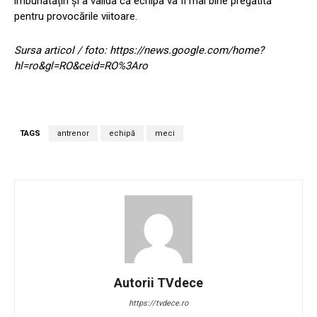
îmbunătățiri și a valida că echipa va fi mai bine pregătită
pentru provocările viitoare.
Sursa articol / foto: https://news.google.com/home?
hl=ro&gl=RO&ceid=RO%3Aro
TAGS
antrenor
echipă
meci
Autorii TVdece
https://tvdece.ro