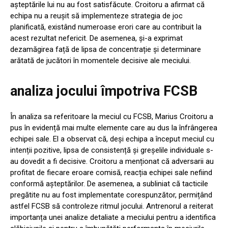
așteptările lui nu au fost satisfăcute. Croitoru a afirmat că
echipa nu a reușit să implementeze strategia de joc
planificată, existând numeroase erori care au contribuit la
acest rezultat nefericit. De asemenea, și-a exprimat
dezamăgirea față de lipsa de concentrație și determinare
arătată de jucători în momentele decisive ale meciului.
analiza jocului împotriva FCSB
În analiza sa referitoare la meciul cu FCSB, Marius Croitoru a
pus în evidență mai multe elemente care au dus la înfrângerea
echipei sale. El a observat că, deși echipa a început meciul cu
intenții pozitive, lipsa de consistență și greșelile individuale s-
au dovedit a fi decisive. Croitoru a menționat că adversarii au
profitat de fiecare eroare comisă, reacția echipei sale nefiind
conformă așteptărilor. De asemenea, a subliniat că tacticile
pregătite nu au fost implementate corespunzător, permițând
astfel FCSB să controleze ritmul jocului. Antrenorul a reiterat
importanța unei analize detaliate a meciului pentru a identifica