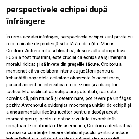
perspectivele echipei după
înfrângere
În urma acestei înfrângeri, perspectivele echipei sunt privite cu
o combinație de prudență și hotărâre de către Marius
Croitoru. Antrenorul a subliniat că, deși rezultatul împotriva
FCSB a fost frustrant, este crucial ca echipa să își mențină
moralul ridicat și să învețe din greșelile făcute. Croitoru a
menționat că va colabora intens cu jucătorii pentru a
îmbunătăți aspectele deficitare observate în acest meci,
punând accent pe intensificarea coeziunii și a disciplinei
tactice. El a subliniat că echipa are potențial și că este
convins că, prin muncă și determinare, pot reveni pe un făgaș
pozitiv. Antrenorul a evidențiat importanța unității de echipă și
a angajamentului fiecărui jucător pentru a depăși acest
moment greu și pentru a obține rezultate favorabile în
următoarele confruntări. De asemenea, Croitoru a declarat că
va analiza cu atenție fiecare detaliu al jocului pentru a aduce