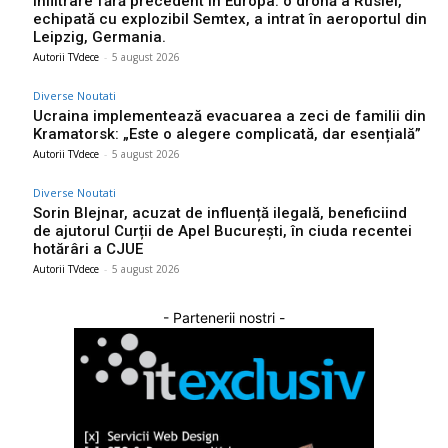
Infiltrare fără precedent în Europa: o dronă a Rusiei,
echipată cu explozibil Semtex, a intrat în aeroportul din
Leipzig, Germania.
Autorii TVdece
-
5 august 2026
Diverse Noutati
Ucraina implementează evacuarea a zeci de familii din
Kramatorsk: „Este o alegere complicată, dar esențială”
Autorii TVdece
-
5 august 2026
Diverse Noutati
Sorin Blejnar, acuzat de influență ilegală, beneficiind
de ajutorul Curții de Apel București, în ciuda recentei
hotărâri a CJUE
Autorii TVdece
-
5 august 2026
- Partenerii nostri -