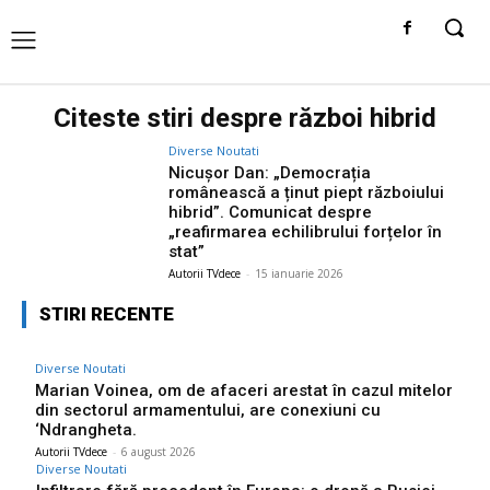
Citeste stiri despre
război hibrid
Diverse Noutati
Nicuşor Dan: „Democrația
românească a ținut piept războiului
hibrid”. Comunicat despre
„reafirmarea echilibrului forțelor în
stat”
Autorii TVdece
-
15 ianuarie 2026
STIRI RECENTE
Diverse Noutati
Marian Voinea, om de afaceri arestat în cazul mitelor
din sectorul armamentului, are conexiuni cu
‘Ndrangheta.
Autorii TVdece
-
6 august 2026
Diverse Noutati