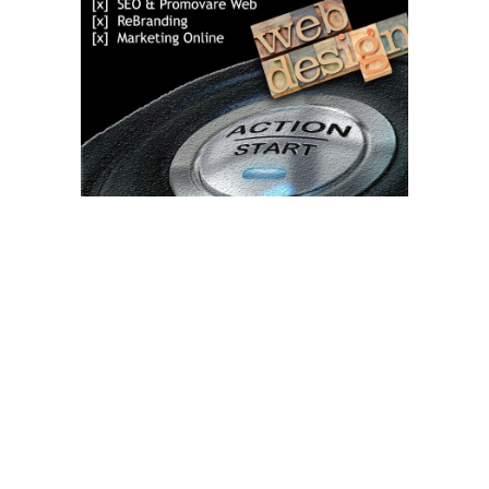
Bun venit TVdece.ro
TVdece.ro un site de știri / blog de noutăți, dedicat diseminării de
informații și actualități. Acesta oferă articole, reportaje și analize
pe teme diverse, de la evenimente curente la subiecte specifice
de interes. Este un spațiu digital pentru informare și educație.
Contactati-ne oricand la adresa: contact@tvdece.ro
Contact www.tvdece.ro