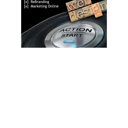
Bun venit TVdece.ro
TVdece.ro un site de știri / blog de noutăți, dedicat diseminării de
informații și actualități. Acesta oferă articole, reportaje și analize
pe teme diverse, de la evenimente curente la subiecte specifice
de interes. Este un spațiu digital pentru informare și educație.
Contactati-ne oricand la adresa: contact@tvdece.ro
Contact www.tvdece.ro