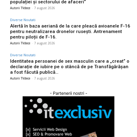
populației și sectorului de afaceri”
Autorii TVdece
-
7 august 2026
Diverse Noutati
Alertă în baza aeriană de la care pleacă avioanele F-16
pentru neutralizarea dronelor rusești. Antrenament
pentru piloții de F-16.
Autorii TVdece
-
7 august 2026
Diverse Noutati
Identitatea persoanei de sex masculin care a „creat” o
declarație de iubire pe o stâncă de pe Transfăgărășan
a fost făcută publică…
Autorii TVdece
-
7 august 2026
- Partenerii nostri -