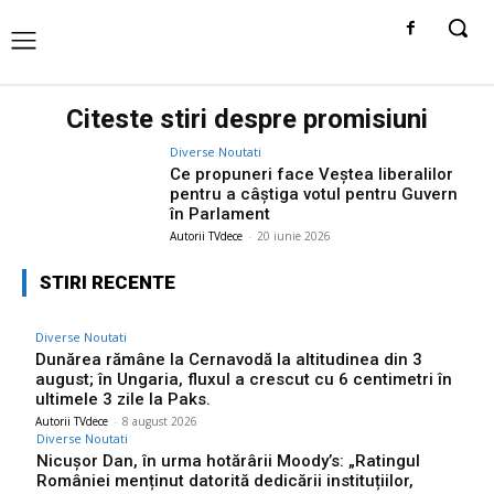
Citeste stiri despre
promisiuni
Diverse Noutati
Ce propuneri face Veștea liberalilor
pentru a câștiga votul pentru Guvern
în Parlament
Autorii TVdece
-
20 iunie 2026
STIRI RECENTE
Diverse Noutati
Dunărea rămâne la Cernavodă la altitudinea din 3
august; în Ungaria, fluxul a crescut cu 6 centimetri în
ultimele 3 zile la Paks.
Autorii TVdece
-
8 august 2026
Diverse Noutati
Nicușor Dan, în urma hotărârii Moody’s: „Ratingul
României menținut datorită dedicării instituțiilor,