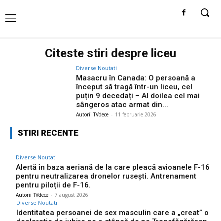
Citeste stiri despre
liceu
Diverse Noutati
Masacru în Canada: O persoană a
început să tragă într-un liceu, cel
puțin 9 decedați – Al doilea cel mai
sângeros atac armat din...
Autorii TVdece
-
11 februarie 2026
STIRI RECENTE
Diverse Noutati
Alertă în baza aeriană de la care pleacă avioanele F-16
pentru neutralizarea dronelor rusești. Antrenament
pentru piloții de F-16.
Autorii TVdece
-
7 august 2026
Diverse Noutati
Identitatea persoanei de sex masculin care a „creat” o