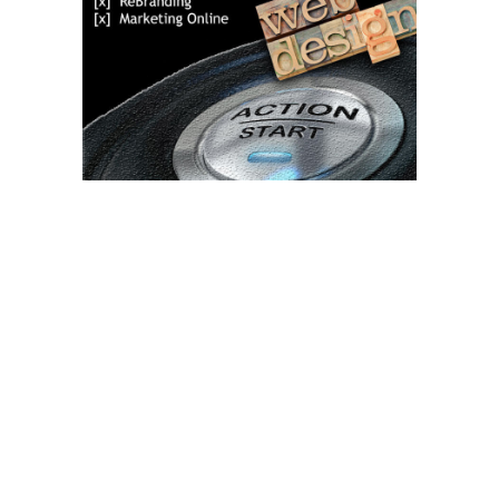
Bun venit TVdece.ro
TVdece.ro un site de știri / blog de noutăți, dedicat diseminării de
informații și actualități. Acesta oferă articole, reportaje și analize
pe teme diverse, de la evenimente curente la subiecte specifice
de interes. Este un spațiu digital pentru informare și educație.
Contactati-ne oricand la adresa: contact@tvdece.ro
Contact www.tvdece.ro