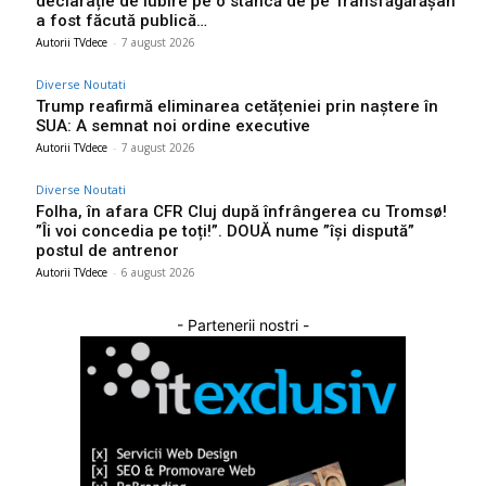
declarație de iubire pe o stâncă de pe Transfăgărășan
a fost făcută publică…
Autorii TVdece
-
7 august 2026
Diverse Noutati
Trump reafirmă eliminarea cetățeniei prin naștere în
SUA: A semnat noi ordine executive
Autorii TVdece
-
7 august 2026
Diverse Noutati
Folha, în afara CFR Cluj după înfrângerea cu Tromsø!
”Îi voi concedia pe toți!”. DOUĂ nume ”își dispută”
postul de antrenor
Autorii TVdece
-
6 august 2026
- Partenerii nostri -