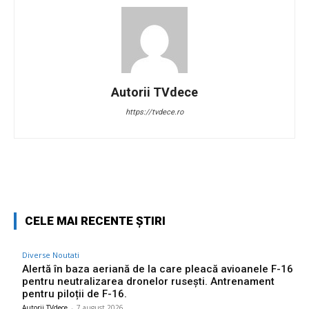
Autorii TVdece
https://tvdece.ro
Facebook
Twitter
Pinterest
W
CELE MAI RECENTE ȘTIRI
Diverse Noutati
Alertă în baza aeriană de la care pleacă avioanele F-16
pentru neutralizarea dronelor rusești. Antrenament
pentru piloții de F-16.
Autorii TVdece
-
7 august 2026