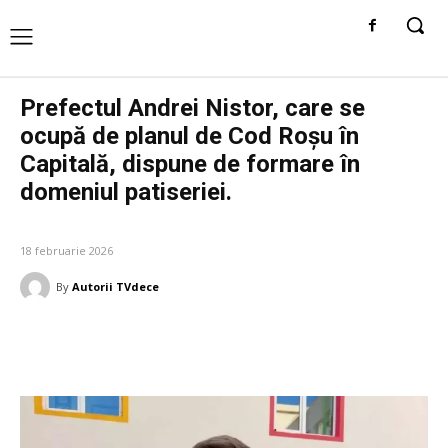
Prefectul Andrei Nistor, care se
ocupă de planul de Cod Roșu în
Capitală, dispune de formare în
domeniul patiseriei.
DIVERSE NOUTATI
18 februarie 2026
By
Autorii TVdece
Facebook
Twitter
Pinterest
W