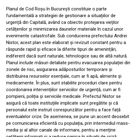
Planul de Cod Roșu în București constituie o parte
fundamentală a strategiei de gestionare a situațiilor de
urgență din Capitală, având ca obiectiv protejarea vieților
cetățenilor și minimizarea daunelor materiale în cazul unor
evenimente catastrofale. Sub conducerea prefectului Andrei
Nistor, acest plan este elaborat și revizuit constant pentru a
răspunde rapid și eficace la diferite tipuri de amenințări,
indiferent dacă sunt naturale, tehnologice sau de altă natură.
Planul include măsuri detaliate pentru evacuarea populației din
zonele de risc, asigurarea adăposturilor temporare și
distribuirea resurselor esențiale, cum ar fi apă, alimente și
medicamente. În plus, sunt stabilite proceduri clare pentru
coordonarea intervențiilor serviciilor de urgență, cum ar fi
pompierii, poliția și serviciile medicale. Prefectul Nistor se
asigură că toate instituțiile implicate sunt pregătite și că
personalul este instruit corespunzător pentru a face față
eventualelor crize. De asemenea, se pune un accent deosebit
pe comunicarea eficientă cu populația, prin intermediul mass-
media și al altor canale de informare, pentru a menține
cetățenii informați și a reduce panica în situații de criză.