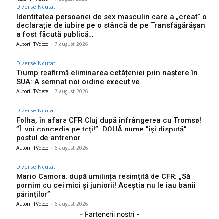
Diverse Noutati
Identitatea persoanei de sex masculin care a „creat” o
declarație de iubire pe o stâncă de pe Transfăgărășan
a fost făcută publică…
Autorii TVdece
-
7 august 2026
Diverse Noutati
Trump reafirmă eliminarea cetățeniei prin naștere în
SUA: A semnat noi ordine executive
Autorii TVdece
-
7 august 2026
Diverse Noutati
Folha, în afara CFR Cluj după înfrângerea cu Tromsø!
”Îi voi concedia pe toți!”. DOUĂ nume ”își dispută”
postul de antrenor
Autorii TVdece
-
6 august 2026
Diverse Noutati
Mario Camora, după umilința resimțită de CFR: „Să
pornim cu cei mici și juniorii! Aceștia nu le iau banii
părinților”
Autorii TVdece
-
6 august 2026
- Partenerii nostri -