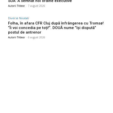
SUA: A semnat noi ordine executive
Autorii TVdece
-
7 august 2026
Diverse Noutati
Folha, în afara CFR Cluj după înfrângerea cu Tromsø!
”Îi voi concedia pe toți!”. DOUĂ nume ”își dispută”
postul de antrenor
Autorii TVdece
-
6 august 2026
Bun venit TVdece.ro
TVdece.ro un site de știri / blog de noutăți, dedicat diseminării de
informații și actualități. Acesta oferă articole, reportaje și analize
pe teme diverse, de la evenimente curente la subiecte specifice
de interes. Este un spațiu digital pentru informare și educație.
Contactati-ne oricand la adresa: contact@tvdece.ro
Contact www.tvdece.ro
Politică de confidențialitate
Politica de cookies (GDPR)