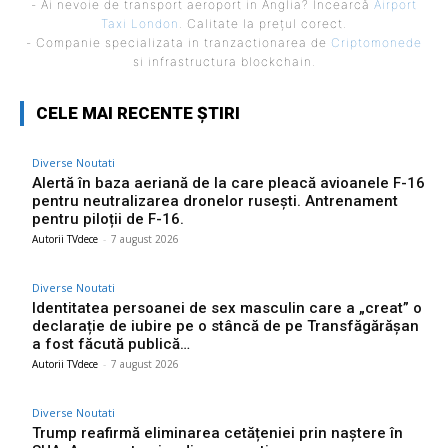
- Ai nevoie de transport aeroport in Anglia? Încearcă
Airport
Taxi London
. Calitate la prețul corect.
- Companie specializata in tranzactionarea de
Criptomonede
si infrastructura blockchain.
CELE MAI RECENTE ȘTIRI
Diverse Noutati
Alertă în baza aeriană de la care pleacă avioanele F-16
pentru neutralizarea dronelor rusești. Antrenament
pentru piloții de F-16.
Autorii TVdece
-
7 august 2026
Diverse Noutati
Identitatea persoanei de sex masculin care a „creat” o
declarație de iubire pe o stâncă de pe Transfăgărășan
a fost făcută publică…
Autorii TVdece
-
7 august 2026
Diverse Noutati
Trump reafirmă eliminarea cetățeniei prin naștere în