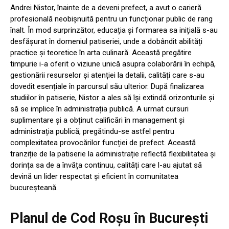
Andrei Nistor, înainte de a deveni prefect, a avut o carieră
profesională neobișnuită pentru un funcționar public de rang
înalt. În mod surprinzător, educația și formarea sa inițială s-au
desfășurat în domeniul patiseriei, unde a dobândit abilități
practice și teoretice în arta culinară. Această pregătire
timpurie i-a oferit o viziune unică asupra colaborării în echipă,
gestionării resurselor și atenției la detalii, calități care s-au
dovedit esențiale în parcursul său ulterior. După finalizarea
studiilor în patiserie, Nistor a ales să își extindă orizonturile și
să se implice în administrația publică. A urmat cursuri
suplimentare și a obținut calificări în management și
administrația publică, pregătindu-se astfel pentru
complexitatea provocărilor funcției de prefect. Această
tranziție de la patiserie la administrație reflectă flexibilitatea și
dorința sa de a învăța continuu, calități care l-au ajutat să
devină un lider respectat și eficient în comunitatea
bucureșteană.
Planul de Cod Roșu în București