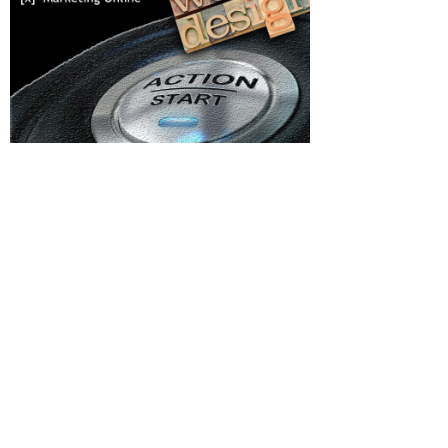
Categorii
Eroarea
Afaceri si Industrii
ste care
Agricultura
Arta si istorie
 o
ru care
Auto
care a
veni...
Beauty