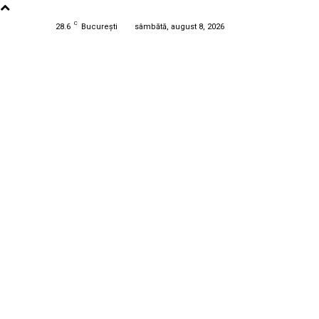
C
28.6
București
sâmbătă, august 8, 2026