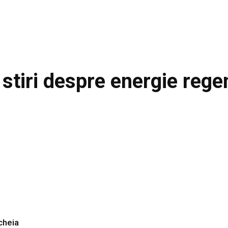
 stiri despre
energie rege
ncheia