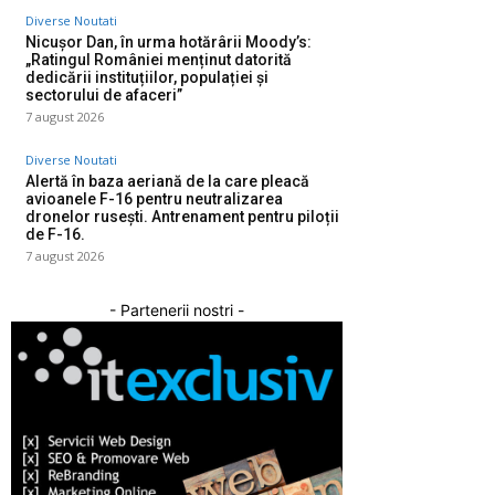
Diverse Noutati
Nicușor Dan, în urma hotărârii Moody’s:
„Ratingul României menținut datorită
dedicării instituțiilor, populației și
sectorului de afaceri”
7 august 2026
Diverse Noutati
Alertă în baza aeriană de la care pleacă
avioanele F-16 pentru neutralizarea
dronelor rusești. Antrenament pentru piloții
de F-16.
7 august 2026
- Partenerii nostri -