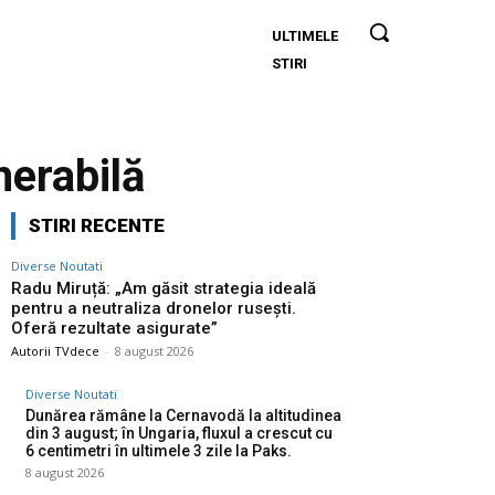
ULTIMELE
Radu
STIRI
Miruță:
„Am găsit
strategia
ideală
nerabilă
pentru a
neutraliza
STIRI RECENTE
dronelor
rusești.
Diverse Noutati
Oferă
Radu Miruță: „Am găsit strategia ideală
pentru a neutraliza dronelor rusești.
rezultate
Oferă rezultate asigurate”
asigurate”
Autorii TVdece
-
8 august 2026
Diverse Noutati
Dunărea rămâne la Cernavodă la altitudinea
din 3 august; în Ungaria, fluxul a crescut cu
6 centimetri în ultimele 3 zile la Paks.
8 august 2026