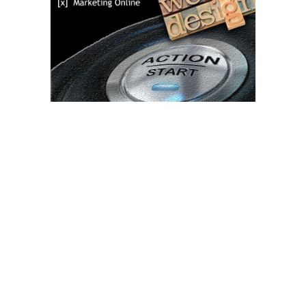
Bun venit TVdece.ro
TVdece.ro un site de știri / blog de noutăți, dedicat diseminării de
informații și actualități. Acesta oferă articole, reportaje și analize
pe teme diverse, de la evenimente curente la subiecte specifice
de interes. Este un spațiu digital pentru informare și educație.
Contactati-ne oricand la adresa: contact@tvdece.ro
Contact www.tvdece.ro
Politică de confidențialitate