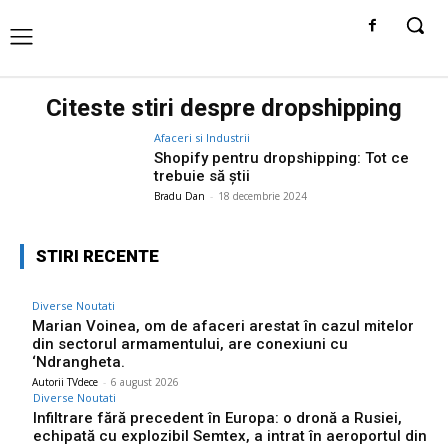
Citeste stiri despre
dropshipping
Afaceri si Industrii
Shopify pentru dropshipping: Tot ce
trebuie să știi
Bradu Dan
-
18 decembrie 2024
STIRI RECENTE
Diverse Noutati
Marian Voinea, om de afaceri arestat în cazul mitelor
din sectorul armamentului, are conexiuni cu
‘Ndrangheta.
Autorii TVdece
-
6 august 2026
Diverse Noutati
Infiltrare fără precedent în Europa: o dronă a Rusiei,
echipată cu explozibil Semtex, a intrat în aeroportul din