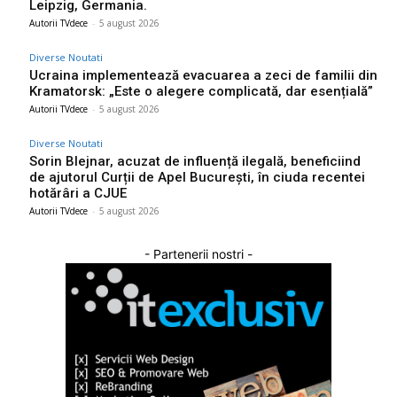
Leipzig, Germania.
Autorii TVdece
-
5 august 2026
Diverse Noutati
Ucraina implementează evacuarea a zeci de familii din
Kramatorsk: „Este o alegere complicată, dar esențială”
Autorii TVdece
-
5 august 2026
Diverse Noutati
Sorin Blejnar, acuzat de influență ilegală, beneficiind
de ajutorul Curții de Apel București, în ciuda recentei
hotărâri a CJUE
Autorii TVdece
-
5 august 2026
- Partenerii nostri -