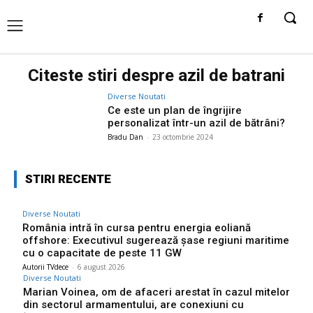
Citeste stiri despre
azil de batrani
Diverse Noutati
Ce este un plan de îngrijire
personalizat într-un azil de bătrâni?
Bradu Dan
-
23 octombrie 2024
STIRI RECENTE
Diverse Noutati
România intră în cursa pentru energia eoliană
offshore: Executivul sugerează șase regiuni maritime
cu o capacitate de peste 11 GW
Autorii TVdece
-
6 august 2026
Diverse Noutati
Marian Voinea, om de afaceri arestat în cazul mitelor
din sectorul armamentului, are conexiuni cu