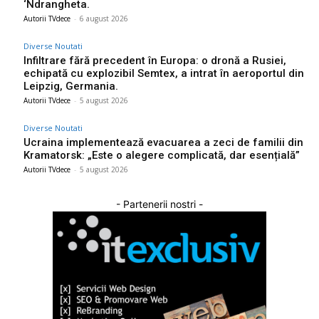
‘Ndrangheta.
Autorii TVdece
-
6 august 2026
Diverse Noutati
Infiltrare fără precedent în Europa: o dronă a Rusiei,
echipată cu explozibil Semtex, a intrat în aeroportul din
Leipzig, Germania.
Autorii TVdece
-
5 august 2026
Diverse Noutati
Ucraina implementează evacuarea a zeci de familii din
Kramatorsk: „Este o alegere complicată, dar esențială”
Autorii TVdece
-
5 august 2026
- Partenerii nostri -