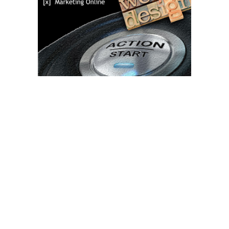
Bun venit TVdece.ro
TVdece.ro un site de știri / blog de noutăți, dedicat diseminării de
informații și actualități. Acesta oferă articole, reportaje și analize
pe teme diverse, de la evenimente curente la subiecte specifice
de interes. Este un spațiu digital pentru informare și educație.
Contactati-ne oricand la adresa: contact@tvdece.ro
Contact www.tvdece.ro
Politică de confidențialitate