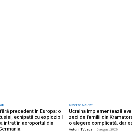
Twitter
Pinterest
WhatsApp
ati
Diverse Noutati
e fără precedent în Europa: o
Ucraina implementează eva
usiei, echipată cu explozibil
zeci de familii din Kramator
 intrat în aeroportul din
o alegere complicată, dar e
 Germania.
Autorii TVdece
-
5 august 2026