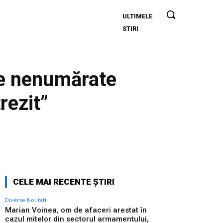
ULTIMELE
Marian
STIRI
Voinea, om
de afaceri
arestat în
cazul mitelor
de nenumărate
din sectorul
armamentului,
rezit”
are conexiuni
cu
‘Ndrangheta.
Twitter
Pinterest
WhatsApp
CELE MAI RECENTE ȘTIRI
Diverse Noutati
Marian Voinea, om de afaceri arestat în
cazul mitelor din sectorul armamentului,