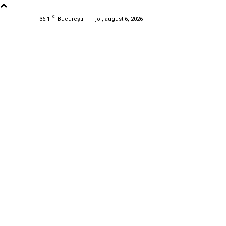
C
36.1
București
joi, august 6, 2026