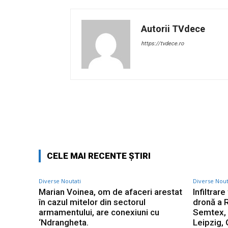
Autorii TVdece
https://tvdece.ro
Facebook
Acțiune
CELE MAI RECENTE ȘTIRI
Diverse Noutati
Diverse Nout
Marian Voinea, om de afaceri arestat
Infiltrar
în cazul mitelor din sectorul
dronă a R
armamentului, are conexiuni cu
Semtex, a
‘Ndrangheta.
Leipzig,