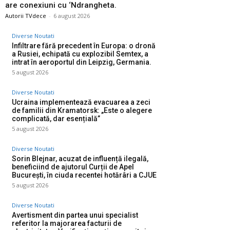
are conexiuni cu ‘Ndrangheta.
Autorii TVdece
-
6 august 2026
Diverse Noutati
Infiltrare fără precedent în Europa: o dronă
a Rusiei, echipată cu explozibil Semtex, a
intrat în aeroportul din Leipzig, Germania.
5 august 2026
Diverse Noutati
Ucraina implementează evacuarea a zeci
de familii din Kramatorsk: „Este o alegere
complicată, dar esențială”
5 august 2026
Diverse Noutati
Sorin Blejnar, acuzat de influență ilegală,
beneficiind de ajutorul Curții de Apel
București, în ciuda recentei hotărâri a CJUE
5 august 2026
Diverse Noutati
Avertisment din partea unui specialist
referitor la majorarea facturii de