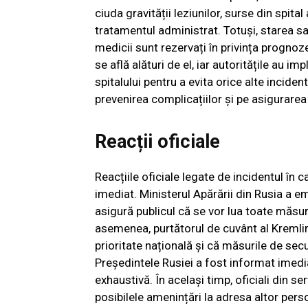
ciuda gravității leziunilor, surse din spit
tratamentul administrat. Totuși, starea sa 
medicii sunt rezervați în privința prognoz
se află alături de el, iar autoritățile au 
spitalului pentru a evita orice alte incid
prevenirea complicațiilor și pe asigurarea 
Reacții oficiale
Reacțiile oficiale legate de incidentul în 
imediat. Ministerul Apărării din Rusia a 
asigură publicul că se vor lua toate măsuri
asemenea, purtătorul de cuvânt al Kremlinu
prioritate națională și că măsurile de secu
Președintele Rusiei a fost informat imedi
exhaustivă. În același timp, oficiali din s
posibilele amenințări la adresa altor person