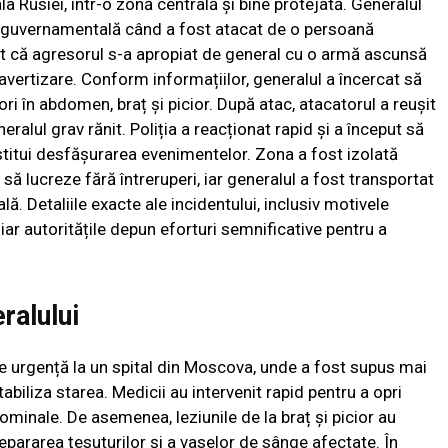
a Rusiei, într-o zonă centrală și bine protejată. Generalul
re guvernamentală când a fost atacat de o persoană
it că agresorul s-a apropiat de general cu o armă ascunsă
 avertizare. Conform informațiilor, generalul a încercat să
ri în abdomen, braț și picior. După atac, atacatorul a reușit
eralul grav rănit. Poliția a reacționat rapid și a început să
stitui desfășurarea evenimentelor. Zona a fost izolată
să lucreze fără întreruperi, iar generalul a fost transportat
lă. Detaliile exacte ale incidentului, inclusiv motivele
ar autoritățile depun eforturi semnificative pentru a
ralului
e urgență la un spital din Moscova, unde a fost supus mai
tabiliza starea. Medicii au intervenit rapid pentru a opri
minale. De asemenea, leziunile de la braț și picior au
pararea țesuturilor și a vaselor de sânge afectate. În