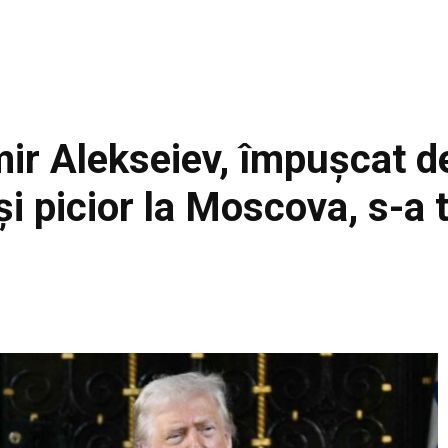
mir Alekseiev, împușcat 
și picior la Moscova, s-a t
Facebook
Acțiune