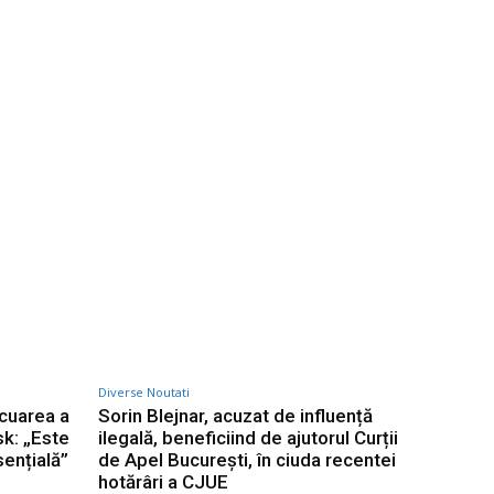
Diverse Noutati
cuarea a
Sorin Blejnar, acuzat de influență
sk: „Este
ilegală, beneficiind de ajutorul Curții
sențială”
de Apel București, în ciuda recentei
hotărâri a CJUE