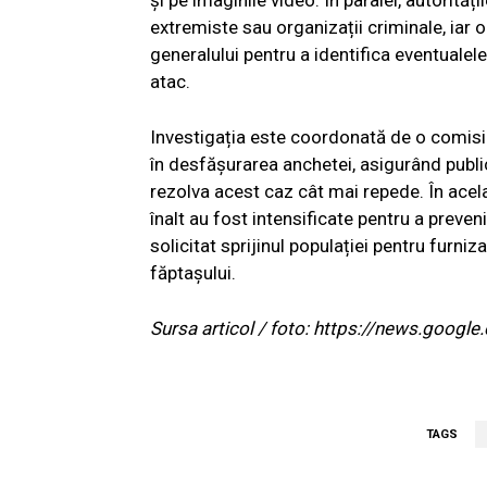
și pe imaginile video. În paralel, autorităț
extremiste sau organizații criminale, iar 
generalului pentru a identifica eventualele
atac.
Investigația este coordonată de o comisie 
în desfășurarea anchetei, asigurând public
rezolva acest caz cât mai repede. În acelaș
înalt au fost intensificate pentru a preven
solicitat sprijinul populației pentru furni
făptașului.
Sursa articol / foto: https://news.go
TAGS