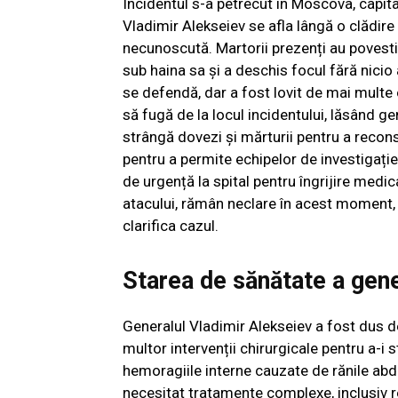
Incidentul s-a petrecut în Moscova, capital
Vladimir Alekseiev se afla lângă o clădi
necunoscută. Martorii prezenți au povest
sub haina sa și a deschis focul fără nicio
se defendă, dar a fost lovit de mai multe o
să fugă de la locul incidentului, lăsând gen
strângă dovezi și mărturii pentru a recon
pentru a permite echipelor de investigație 
de urgență la spital pentru îngrijire medica
atacului, rămân neclare în acest moment, i
clarifica cazul.
Starea de sănătate a gene
Generalul Vladimir Alekseiev a fost dus d
multor intervenții chirurgicale pentru a-i s
hemoragiile interne cauzate de rănile abdo
necesitat tratamente complexe, inclusiv re