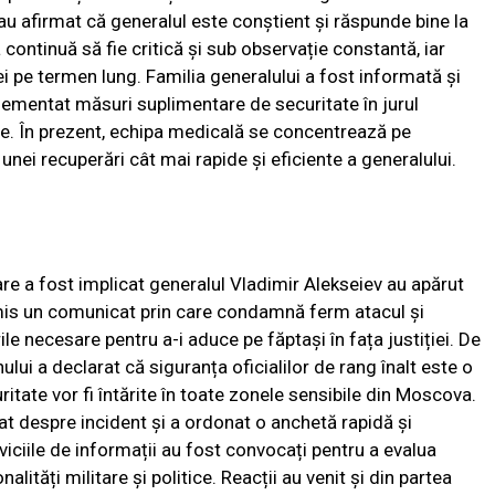
al au afirmat că generalul este conștient și răspunde bine la
continuă să fie critică și sub observație constantă, iar
ei pe termen lung. Familia generalului a fost informată și
implementat măsuri suplimentare de securitate în jurul
ente. În prezent, echipa medicală se concentrează pe
unei recuperări cât mai rapide și eficiente a generalului.
care a fost implicat generalul Vladimir Alekseiev au apărut
emis un comunicat prin care condamnă ferm atacul și
le necesare pentru a-i aduce pe făptași în fața justiției. De
lui a declarat că siguranța oficialilor de rang înalt este o
ritate vor fi întărite în toate zonele sensibile din Moscova.
at despre incident și a ordonat o anchetă rapidă și
erviciile de informații au fost convocați pentru a evalua
alități militare și politice. Reacții au venit și din partea