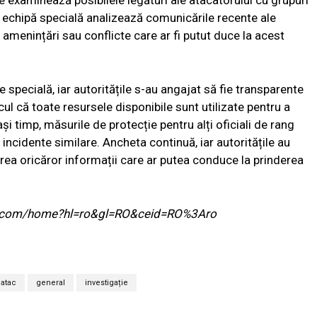
ile examinează posibilele legături ale atacatorului cu grupuri
o echipă specială analizează comunicările recente ale
 amenințări sau conflicte care ar fi putut duce la acest
specială, iar autoritățile s-au angajat să fie transparente
ul că toate resursele disponibile sunt utilizate pentru a
i timp, măsurile de protecție pentru alți oficiali de rang
i incidente similare. Ancheta continuă, iar autoritățile au
zarea oricăror informații care ar putea conduce la prinderea
ogle.com/home?hl=ro&gl=RO&ceid=RO%3Aro
atac
general
investigație