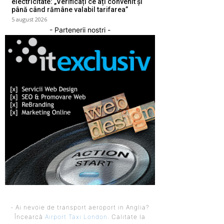
electricitate: „Verificați ce ați convenit și
până când rămâne valabil tarifarea”
5 august 2026
- Partenerii nostri -
- Ai nevoie de transport aeroport in Anglia?
Încearcă
Airport Taxi London
. Calitate la