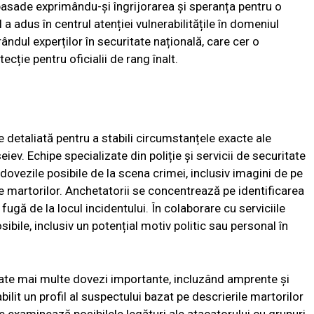
basade exprimându-și îngrijorarea și speranța pentru o
 a adus în centrul atenției vulnerabilitățile în domeniul
 rândul experților în securitate națională, care cer o
cție pentru oficialii de rang înalt.
e detaliată pentru a stabili circumstanțele exacte ale
iev. Echipe specializate din poliție și servicii de securitate
dovezile posibile de la scena crimei, inclusiv imagini de pe
e martorilor. Anchetatorii se concentrează pe identificarea
fugă de la locul incidentului. În colaborare cu serviciile
sibile, inclusiv un potențial motiv politic sau personal în
ctate mai multe dovezi importante, incluzând amprente și
ilit un profil al suspectului bazat pe descrierile martorilor