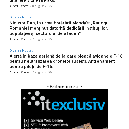
ultimele 3 zile la Paks.
Autorii TVdece
-
8 august 2026
Diverse Noutati
Nicușor Dan, în urma hotărârii Moody’s: „Ratingul
României menținut datorită dedicării instituțiilor,
populației și sectorului de afaceri”
Autorii TVdece
-
7 august 2026
Diverse Noutati
Alertă în baza aeriană de la care pleacă avioanele F-16
pentru neutralizarea dronelor rusești. Antrenament
pentru piloții de F-16.
Autorii TVdece
-
7 august 2026
- Partenerii nostri -