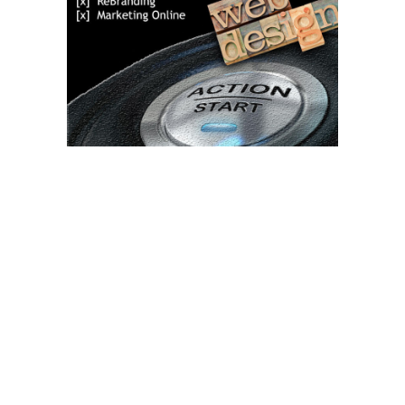
Bun venit TVdece.ro
TVdece.ro un site de știri / blog de noutăți, dedicat diseminării de
informații și actualități. Acesta oferă articole, reportaje și analize
pe teme diverse, de la evenimente curente la subiecte specifice
de interes. Este un spațiu digital pentru informare și educație.
Contactati-ne oricand la adresa: contact@tvdece.ro
Contact www.tvdece.ro