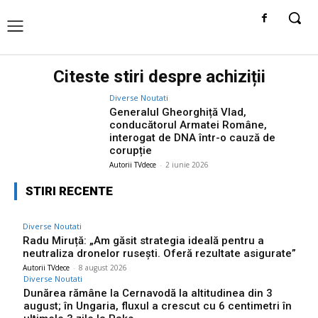
Citeste stiri despre
achiziții
Diverse Noutati
Generalul Gheorghiță Vlad,
conducătorul Armatei Române,
interogat de DNA într-o cauză de
corupție
Autorii TVdece
-
2 iunie 2026
STIRI RECENTE
Diverse Noutati
Radu Miruță: „Am găsit strategia ideală pentru a
neutraliza dronelor rusești. Oferă rezultate asigurate”
Autorii TVdece
-
8 august 2026
Diverse Noutati
Dunărea rămâne la Cernavodă la altitudinea din 3
august; în Ungaria, fluxul a crescut cu 6 centimetri în