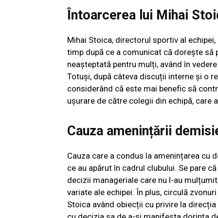
Întoarcerea lui Mihai Sto
Mihai Stoica, directorul sportiv al echipei
timp după ce a comunicat că dorește să 
neașteptată pentru mulți, având în vedere d
Totuși, după câteva discuții interne și o re
considerând că este mai benefic să contri
ușurare de către colegii din echipă, care
Cauza amenințării demisi
Cauza care a condus la amenințarea cu dem
ce au apărut în cadrul clubului. Se pare c
decizii manageriale care nu l-au mulțumit
variate ale echipei. În plus, circulă zvonur
Stoica având obiecții cu privire la direcț
cu decizia sa de a-și manifesta dorința 