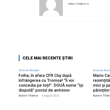
https://tvdece.ro
Facebook
Acțiune
CELE MAI RECENTE ȘTIRI
Diverse Noutati
Diverse Nout
Folha, în afara CFR Cluj după
Mario Ca
înfrângerea cu Tromsø! ”Îi voi
resimțit
concedia pe toți!”. DOUĂ nume ”își
mici și ju
dispută” postul de antrenor
părinților
Autorii TVdece
-
6 august 2026
Autorii TVde