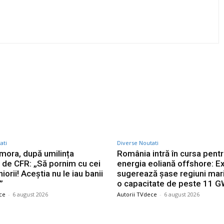
Twitter
Pinterest
WhatsApp
ati
Diverse Noutati
mora, după umilința
România intră în cursa pent
ă de CFR: „Să pornim cu cei
energia eoliană offshore: Ex
niorii! Aceștia nu le iau banii
sugerează șase regiuni mar
”
o capacitate de peste 11 
ce
-
6 august 2026
Autorii TVdece
-
6 august 2026