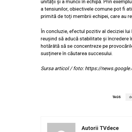
unității și a muncii în echipă. Prin exempl
a tensiunilor, obiectivele comune pot fi at
primită de toți membrii echipei, care au re
În concluzie, efectul pozitiv al deciziei lu
reușind să aducă stabilitate și încredere
hotărâtă să se concentreze pe provocările 
susținere în căutarea succesului.
Sursa articol / foto: https://news.go
TAGS
d
Autorii TVdece