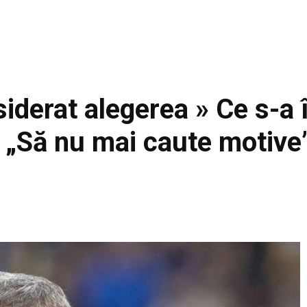
siderat alegerea » Ce s-a
: „Să nu mai caute motive
Facebook
Acțiune