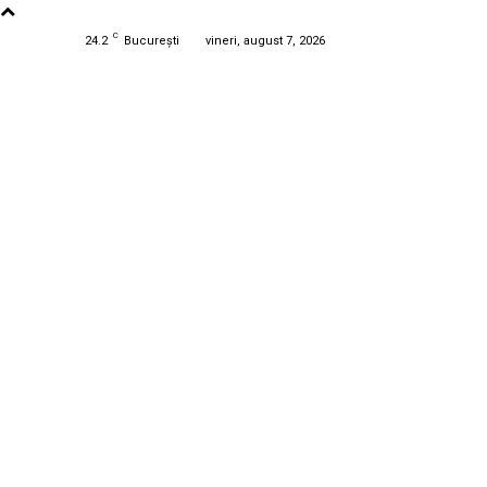
C
24.2
București
vineri, august 7, 2026