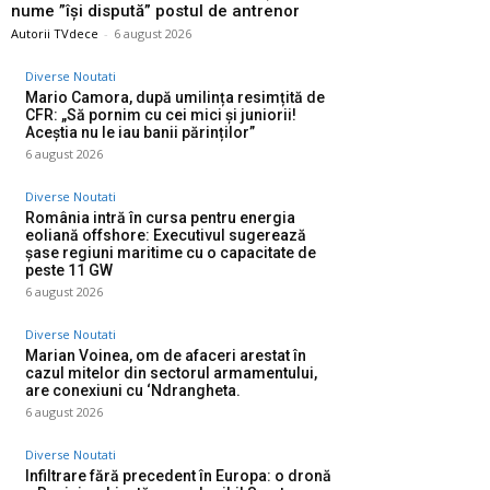
nume ”își dispută” postul de antrenor
Autorii TVdece
-
6 august 2026
Diverse Noutati
Mario Camora, după umilința resimțită de
CFR: „Să pornim cu cei mici și juniorii!
Aceștia nu le iau banii părinților”
6 august 2026
Diverse Noutati
România intră în cursa pentru energia
eoliană offshore: Executivul sugerează
șase regiuni maritime cu o capacitate de
peste 11 GW
6 august 2026
Diverse Noutati
Marian Voinea, om de afaceri arestat în
cazul mitelor din sectorul armamentului,
are conexiuni cu ‘Ndrangheta.
6 august 2026
Diverse Noutati
Infiltrare fără precedent în Europa: o dronă