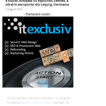
a Rusiei, echipată cu explozibil Semtex, a
intrat în aeroportul din Leipzig, Germania.
5 august 2026
- Partenerii nostri -
- Ai nevoie de transport aeroport in Anglia?
Încearcă
Airport Taxi London
. Calitate la