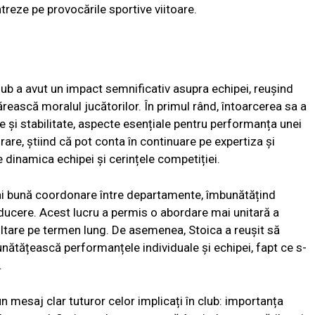
reze pe provocările sportive viitoare.
club a avut un impact semnificativ asupra echipei, reușind
ărească moralul jucătorilor. În primul rând, întoarcerea sa a
 și stabilitate, aspecte esențiale pentru performanța unei
rare, știind că pot conta în continuare pe expertiza și
e dinamica echipei și cerințele competiției.
o mai bună coordonare între departamente, îmbunătățind
ducere. Acest lucru a permis o abordare mai unitară a
voltare pe termen lung. De asemenea, Stoica a reușit să
unătățească performanțele individuale și echipei, fapt ce s-
.
n mesaj clar tuturor celor implicați în club: importanța