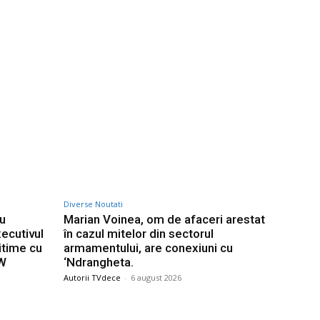
Diverse Noutati
ru
Marian Voinea, om de afaceri arestat
ecutivul
în cazul mitelor din sectorul
itime cu
armamentului, are conexiuni cu
GW
‘Ndrangheta.
Autorii TVdece
-
6 august 2026