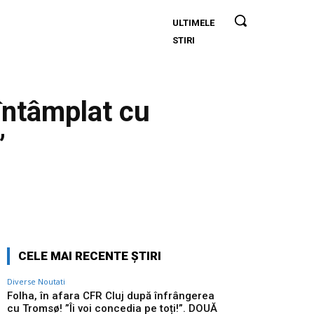
ULTIMELE
Folha, în
STIRI
afara CFR
Cluj după
înfrângerea
cu Tromsø!
 întâmplat cu
”Îi voi
concedia
”
pe toți!”.
DOUĂ
nume ”își
dispută”
Twitter
Pinterest
WhatsApp
postul de
antrenor
CELE MAI RECENTE ȘTIRI
Diverse Noutati
Folha, în afara CFR Cluj după înfrângerea
cu Tromsø! ”Îi voi concedia pe toți!”. DOUĂ