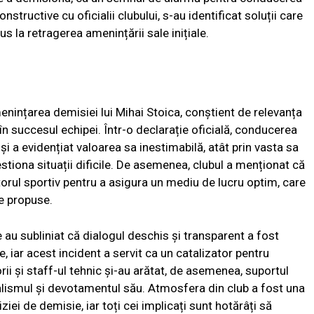
nstructive cu oficialii clubului, s-au identificat soluții care
us la retragerea amenințării sale inițiale.
enințarea demisiei lui Mihai Stoica, conștient de relevanța
 în succesul echipei. Într-o declarație oficială, conducerea
 și a evidențiat valoarea sa inestimabilă, atât prin vasta sa
gestiona situații dificile. De asemenea, clubul a menționat că
orul sportiv pentru a asigura un mediu de lucru optim, care
le propuse.
e au subliniat că dialogul deschis și transparent a fost
e, iar acest incident a servit ca un catalizator pentru
ii și staff-ul tehnic și-au arătat, de asemenea, suportul
alismul și devotamentul său. Atmosfera din club a fost una
ziei de demisie, iar toți cei implicați sunt hotărâți să