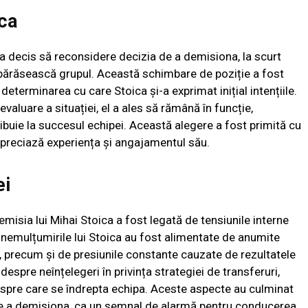
ica
, a decis să reconsidere decizia de a demisiona, la scurt
părăsească grupul. Această schimbare de poziție a fost
eterminarea cu care Stoica și-a exprimat inițial intențiile.
evaluare a situației, el a ales să rămână în funcție,
buie la succesul echipei. Această alegere a fost primită cu
 apreciază experiența și angajamentul său.
ei
isia lui Mihai Stoica a fost legată de tensiunile interne
ă nemulțumirile lui Stoica au fost alimentate de anumite
, precum și de presiunile constante cauzate de rezultatele
i despre neînțelegeri în privința strategiei de transferuri,
ia spre care se îndrepta echipa. Aceste aspecte au culminat
de a demisiona, ca un semnal de alarmă pentru conducerea