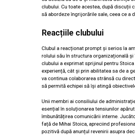
clubului. Cu toate acestea, după discuții co
să abordeze îngrijorările sale, ceea ce a d
Reacțiile clubului
Clubul a reacționat prompt și serios la am
rolului său în structura organizațională și
clubului a exprimat sprijinul pentru Stoica
experiență, cât și prin abilitatea sa de a 
va continua colaborarea strânsă cu direct
să permită echipei să își atingă obiective
Unii membri ai consiliului de administrați
esențial în soluționarea tensiunilor apărut
îmbunătățirea comunicării interne. Jucător
față de Mihai Stoica, apreciind profesion
pozitivă după anunțul revenirii asupra deci