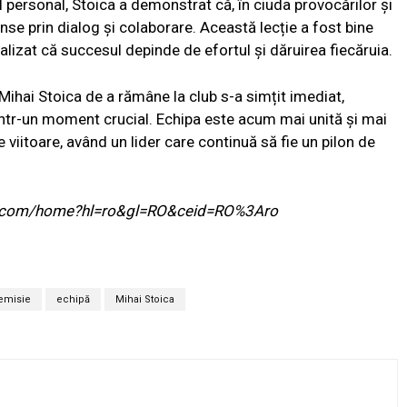
ul personal, Stoica a demonstrat că, în ciuda provocărilor și
inse prin dialog și colaborare. Această lecție a fost bine
alizat că succesul depinde de efortul și dăruirea fiecăruia.
i Mihai Stoica de a rămâne la club s-a simțit imediat,
 într-un moment crucial. Echipa este acum mai unită și mai
viitoare, având un lider care continuă să fie un pilon de
ogle.com/home?hl=ro&gl=RO&ceid=RO%3Aro
emisie
echipă
Mihai Stoica