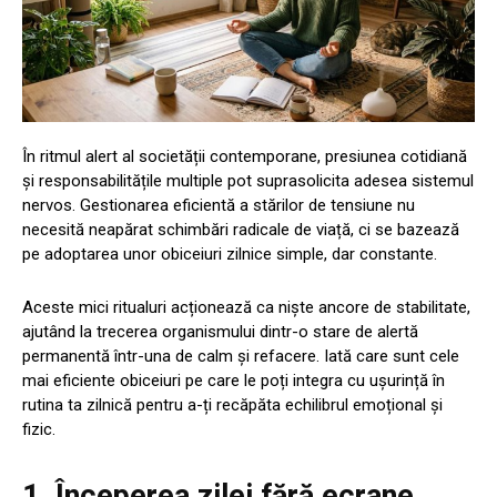
În ritmul alert al societății contemporane, presiunea cotidiană
și responsabilitățile multiple pot suprasolicita adesea sistemul
nervos. Gestionarea eficientă a stărilor de tensiune nu
necesită neapărat schimbări radicale de viață, ci se bazează
pe adoptarea unor obiceiuri zilnice simple, dar constante.
Aceste mici ritualuri acționează ca niște ancore de stabilitate,
ajutând la trecerea organismului dintr-o stare de alertă
permanentă într-una de calm și refacere. Iată care sunt cele
mai eficiente obiceiuri pe care le poți integra cu ușurință în
rutina ta zilnică pentru a-ți recăpăta echilibrul emoțional și
fizic.
1. Începerea zilei fără ecrane