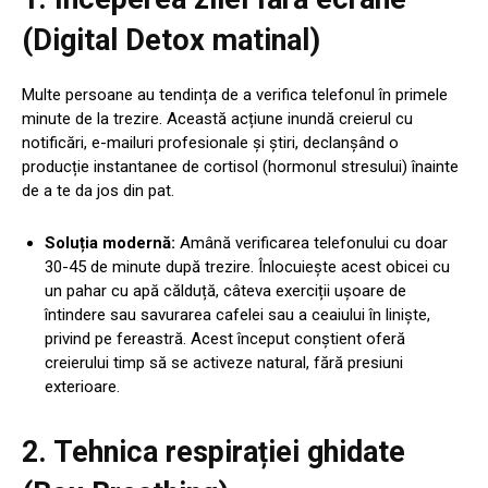
(Digital Detox matinal)
Multe persoane au tendința de a verifica telefonul în primele
minute de la trezire. Această acțiune inundă creierul cu
notificări, e-mailuri profesionale și știri, declanșând o
producție instantanee de cortisol (hormonul stresului) înainte
de a te da jos din pat.
Soluția modernă:
Amână verificarea telefonului cu doar
30-45 de minute după trezire. Înlocuiește acest obicei cu
un pahar cu apă călduță, câteva exerciții ușoare de
întindere sau savurarea cafelei sau a ceaiului în liniște,
privind pe fereastră. Acest început conștient oferă
creierului timp să se activeze natural, fără presiuni
exterioare.
2. Tehnica respirației ghidate