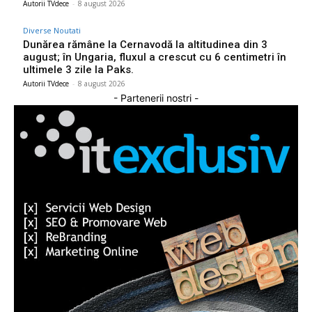
Autorii TVdece
-
8 august 2026
Diverse Noutati
Dunărea rămâne la Cernavodă la altitudinea din 3
august; în Ungaria, fluxul a crescut cu 6 centimetri în
ultimele 3 zile la Paks.
Autorii TVdece
-
8 august 2026
- Partenerii nostri -