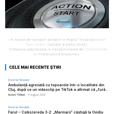
- Ai nevoie de transport aeroport in Anglia? Încearcă
Airport
Taxi London
. Calitate la prețul corect.
- Companie specializata in tranzactionarea de
Criptomonede
si infrastructura blockchain.
CELE MAI RECENTE ȘTIRI
Diverse Noutati
Ambulanță agresată cu topoarele într-o localitate din
Cluj, după ce un videoclip pe TikTok a afirmat că „fură…
Autorii TVdece
-
9 august 2026
Diverse Noutati
Farul – Csikszereda 3-2: „Marinarii” câștigă la Ovidiu