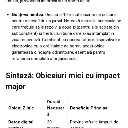
lumina, provocând insomnii și un somn agitat.
Goliți-vă mintea:
Dedică 5-10 minute înainte de culcare
pentru a scrie într-un jurnal. Notează sarcinile principale pe
care trebuie să le rezolvi a doua zi (pentru a le scoate din
subconștient) și trei lucruri bune care s-au întâmplat în
ziua respectivă. Combinat cu oprirea tuturor dispozitivelor
electronice cu o oră înainte de somn, acest obicei
garantează o noapte odihnitoare, esențială pentru
refacerea completă a organismului.
Sinteză: Obiceiuri mici cu impact
major
Durată
Obicei Zilnic
Necesar
Beneficiu Principal
ă
Detox digital
30
Previne vrfurile timpurii de