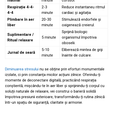
matinal
minute
cortisol.
Respirație 4-4-
2-3
Reduce instantaneu ritmul
4-4
minute
cardiac și agitația.
Plimbare în aer
20-30
Stimulează endorfele și
liber
minute
oxigenează creierul.
Sprijină biologic
Suplimentare /
5 minute
organismul împotriva
Ritual relaxare
oboselii.
5-10
Eliberează mintea de griji
Jurnal de seară
minute
înainte de culcare.
Diminuarea stresului
nu se obține prin eforturi monumentale
izolate, ci prin constanța micilor acțiuni zilnice. Oferindu-ți
momente de deconectare digitală, practicând respirația
conștientă, mișcându-te în aer liber și sprijinindu-ți corpul cu
soluții naturale de relaxare, vei construi o barieră solidă
împotriva presiunii exterioare, transformându-ți rutina zilnică
într-un spațiu de siguranță, claritate și armonie.