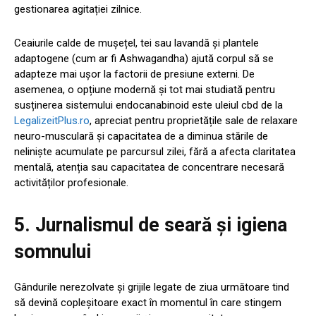
gestionarea agitației zilnice.
Ceaiurile calde de mușețel, tei sau lavandă și plantele
adaptogene (cum ar fi Ashwagandha) ajută corpul să se
adapteze mai ușor la factorii de presiune externi. De
asemenea, o opțiune modernă și tot mai studiată pentru
susținerea sistemului endocanabinoid este uleiul cbd de la
LegalizeitPlus.ro
, apreciat pentru proprietățile sale de relaxare
neuro-musculară și capacitatea de a diminua stările de
neliniște acumulate pe parcursul zilei, fără a afecta claritatea
mentală, atenția sau capacitatea de concentrare necesară
activităților profesionale.
5. Jurnalismul de seară și igiena
somnului
Gândurile nerezolvate și grijile legate de ziua următoare tind
să devină copleșitoare exact în momentul în care stingem