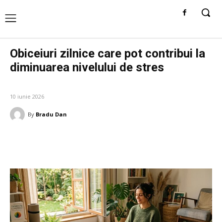
Obiceiuri zilnice care pot contribui la
diminuarea nivelului de stres
AFACERI SI INDUSTRII
10 iunie 2026
By
Bradu Dan
Facebook
Twitter
Pinterest
W