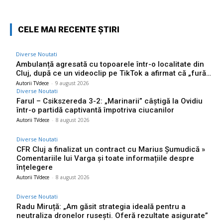
CELE MAI RECENTE ȘTIRI
Diverse Noutati
Ambulanță agresată cu topoarele într-o localitate din
Cluj, după ce un videoclip pe TikTok a afirmat că „fură…
Autorii TVdece
-
9 august 2026
Diverse Noutati
Farul – Csikszereda 3-2: „Marinarii” câștigă la Ovidiu
într-o partidă captivantă împotriva ciucanilor
Autorii TVdece
-
8 august 2026
Diverse Noutati
CFR Cluj a finalizat un contract cu Marius Șumudică »
Comentariile lui Varga și toate informațiile despre
înțelegere
Autorii TVdece
-
8 august 2026
Diverse Noutati
Radu Miruță: „Am găsit strategia ideală pentru a
neutraliza dronelor rusești. Oferă rezultate asigurate”