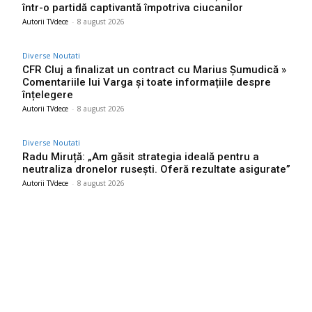
într-o partidă captivantă împotriva ciucanilor
Autorii TVdece
-
8 august 2026
Diverse Noutati
CFR Cluj a finalizat un contract cu Marius Șumudică »
Comentariile lui Varga și toate informațiile despre
înțelegere
Autorii TVdece
-
8 august 2026
Diverse Noutati
Radu Miruță: „Am găsit strategia ideală pentru a
neutraliza dronelor rusești. Oferă rezultate asigurate”
Autorii TVdece
-
8 august 2026
Bun venit TVdece.ro
TVdece.ro un site de știri / blog de noutăți, dedicat diseminării de
informații și actualități. Acesta oferă articole, reportaje și analize
pe teme diverse, de la evenimente curente la subiecte specifice
de interes. Este un spațiu digital pentru informare și educație.