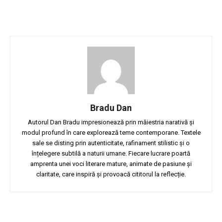
Bradu Dan
Autorul Dan Bradu impresionează prin măiestria narativă și
modul profund în care explorează teme contemporane. Textele
sale se disting prin autenticitate, rafinament stilistic și o
înțelegere subtilă a naturii umane. Fiecare lucrare poartă
amprenta unei voci literare mature, animate de pasiune și
claritate, care inspiră și provoacă cititorul la reflecție.
Facebook
Twitter
Pinterest
W