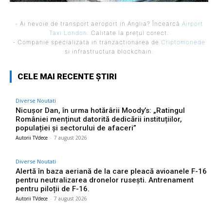
- Ai nevoie de transport aeroport in Anglia? Încearcă
Airport
Taxi London
. Calitate la prețul corect.
- Companie specializata in tranzactionarea de
Criptomonede
si infrastructura blockchain.
CELE MAI RECENTE ȘTIRI
Diverse Noutati
Nicușor Dan, în urma hotărârii Moody’s: „Ratingul
României menținut datorită dedicării instituțiilor,
populației și sectorului de afaceri”
Autorii TVdece
-
7 august 2026
Diverse Noutati
Alertă în baza aeriană de la care pleacă avioanele F-16
pentru neutralizarea dronelor rusești. Antrenament
pentru piloții de F-16.
Autorii TVdece
-
7 august 2026