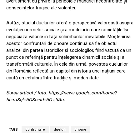
avertisment cu privire la pericolele mândriei necontrolate și
consecințelor tragice ale violenței.
Astăzi, studiul duelurilor oferă o perspectivă valoroasă asupra
evoluției normelor sociale și a modului în care societățile își
negociază valorile în fața schimbărilor inevitabile. Moștenirea
acestor confruntări de onoare continuă să fie obiectul
analizei din partea istoricilor și sociologilor, fiind văzută ca un
punct de referință pentru înțelegerea dinamicii sociale și a
transformării culturale. În cele din urmă, povestea duelurilor
din România reflectă un capitol din istoria unei națiuni care
caută un echilibru între tradiție și modernitate.
Sursa articol / foto: https://news.google.com/home?
hl=ro&gl=RO&ceid=RO%3Aro
TAGS
confruntare
dueluri
onoare