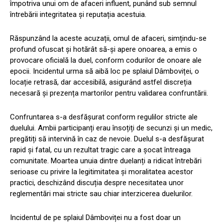
împotriva unui om de afaceri influent, punând sub semnul
întrebării integritatea și reputația acestuia.
Răspunzând la aceste acuzații, omul de afaceri, simțindu-se
profund ofuscat și hotărât să-și apere onoarea, a emis o
provocare oficială la duel, conform codurilor de onoare ale
epocii. Incidentul urma să aibă loc pe splaiul Dâmboviței, o
locație retrasă, dar accesibilă, asigurând astfel discreția
necesară și prezența martorilor pentru validarea confruntării.
Confruntarea s-a desfășurat conform regulilor stricte ale
duelului. Ambii participanți erau însoțiți de secunzi și un medic,
pregătiți să intervină în caz de nevoie. Duelul s-a desfășurat
rapid și fatal, cu un rezultat tragic care a șocat întreaga
comunitate. Moartea unuia dintre duelanți a ridicat întrebări
serioase cu privire la legitimitatea și moralitatea acestor
practici, deschizând discuția despre necesitatea unor
reglementări mai stricte sau chiar interzicerea duelurilor.
Incidentul de pe splaiul Dâmboviței nu a fost doar un