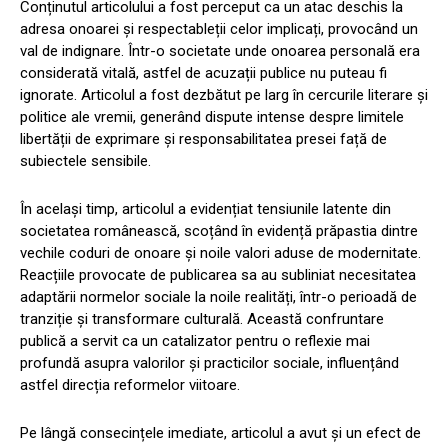
Conținutul articolului a fost perceput ca un atac deschis la
adresa onoarei și respectableții celor implicați, provocând un
val de indignare. Într-o societate unde onoarea personală era
considerată vitală, astfel de acuzații publice nu puteau fi
ignorate. Articolul a fost dezbătut pe larg în cercurile literare și
politice ale vremii, generând dispute intense despre limitele
libertății de exprimare și responsabilitatea presei față de
subiectele sensibile.
În același timp, articolul a evidențiat tensiunile latente din
societatea românească, scoțând în evidență prăpastia dintre
vechile coduri de onoare și noile valori aduse de modernitate.
Reacțiile provocate de publicarea sa au subliniat necesitatea
adaptării normelor sociale la noile realități, într-o perioadă de
tranziție și transformare culturală. Această confruntare
publică a servit ca un catalizator pentru o reflexie mai
profundă asupra valorilor și practicilor sociale, influențând
astfel direcția reformelor viitoare.
Pe lângă consecințele imediate, articolul a avut și un efect de