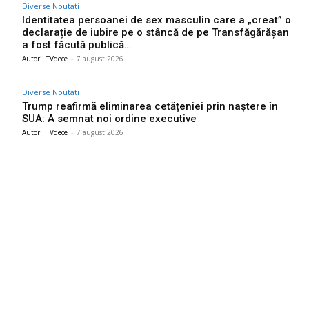
Diverse Noutati
Identitatea persoanei de sex masculin care a „creat” o
declarație de iubire pe o stâncă de pe Transfăgărășan
a fost făcută publică…
Autorii TVdece
-
7 august 2026
Diverse Noutati
Trump reafirmă eliminarea cetățeniei prin naștere în
SUA: A semnat noi ordine executive
Autorii TVdece
-
7 august 2026
Bun venit TVdece.ro
TVdece.ro un site de știri / blog de noutăți, dedicat diseminării de
informații și actualități. Acesta oferă articole, reportaje și analize
pe teme diverse, de la evenimente curente la subiecte specifice
de interes. Este un spațiu digital pentru informare și educație.
Contactati-ne oricand la adresa: contact@tvdece.ro
Contact www.tvdece.ro