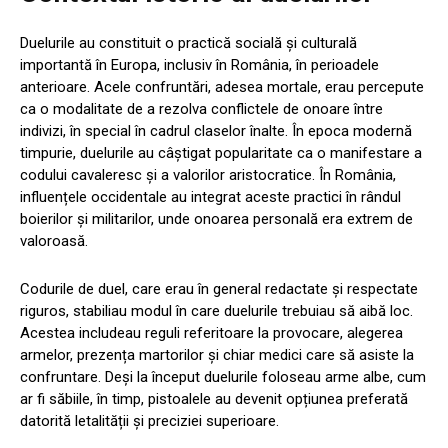
Duelurile au constituit o practică socială și culturală
importantă în Europa, inclusiv în România, în perioadele
anterioare. Acele confruntări, adesea mortale, erau percepute
ca o modalitate de a rezolva conflictele de onoare între
indivizi, în special în cadrul claselor înalte. În epoca modernă
timpurie, duelurile au câștigat popularitate ca o manifestare a
codului cavaleresc și a valorilor aristocratice. În România,
influențele occidentale au integrat aceste practici în rândul
boierilor și militarilor, unde onoarea personală era extrem de
valoroasă.
Codurile de duel, care erau în general redactate și respectate
riguros, stabiliau modul în care duelurile trebuiau să aibă loc.
Acestea includeau reguli referitoare la provocare, alegerea
armelor, prezența martorilor și chiar medici care să asiste la
confruntare. Deși la început duelurile foloseau arme albe, cum
ar fi săbiile, în timp, pistoalele au devenit opțiunea preferată
datorită letalității și preciziei superioare.