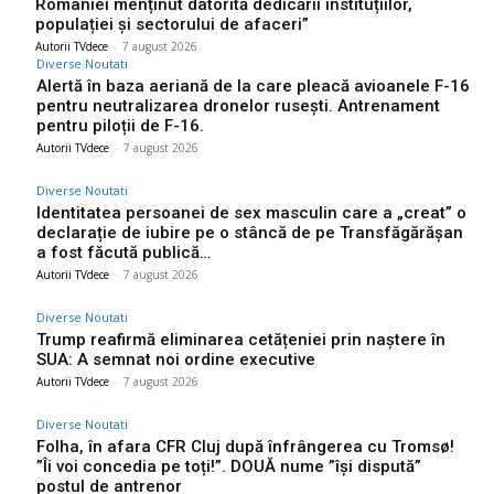
României menținut datorită dedicării instituțiilor,
populației și sectorului de afaceri”
Autorii TVdece
-
7 august 2026
Diverse Noutati
Alertă în baza aeriană de la care pleacă avioanele F-16
pentru neutralizarea dronelor rusești. Antrenament
pentru piloții de F-16.
Autorii TVdece
-
7 august 2026
Diverse Noutati
Identitatea persoanei de sex masculin care a „creat” o
declarație de iubire pe o stâncă de pe Transfăgărășan
a fost făcută publică…
Autorii TVdece
-
7 august 2026
Diverse Noutati
Trump reafirmă eliminarea cetățeniei prin naștere în
SUA: A semnat noi ordine executive
Autorii TVdece
-
7 august 2026
Diverse Noutati
Folha, în afara CFR Cluj după înfrângerea cu Tromsø!
”Îi voi concedia pe toți!”. DOUĂ nume ”își dispută”
postul de antrenor