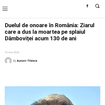
Duelul de onoare în România: Ziarul
care a dus la moartea pe splaiul
Dâmboviței acum 130 de ani
DIVERSE NOUTATI
16 mai 2026
By
Autorii TVdece
Facebook
Twitter
Pinterest
W