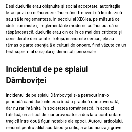
Deși duelurile erau obișnuite și social acceptate, autoritățile
le-au privit cu neîncredere, încercând frecvent să le interzică
sau să le reglementeze. În secolul al XIX-lea, pe măsură ce
ideile iluministe și reglementările moderne au început să se
răspândească, duelurile erau din ce în ce mai des criticate și
considerate demodate. Totuși, în anumite cercuri, ele au
rămas o parte esențială a culturii de onoare, fiind văzute ca un
test suprem al curajului și demnității personale.
Incidentul de pe splaiul
Dâmboviței
Incidentul de pe splaiul Dâmboviței s-a petrecut într-o
perioadă când duelurile erau încă o practică controversată,
dar nu rar întâlnită, în societatea românească. În acea zi
fatidică, un articol de ziar provocator a dus la o confruntare
tragică între două figuri notabile ale epocii. Autorul articolului,
renumit pentru stilul său tăios și critic, a adus acuzații grave