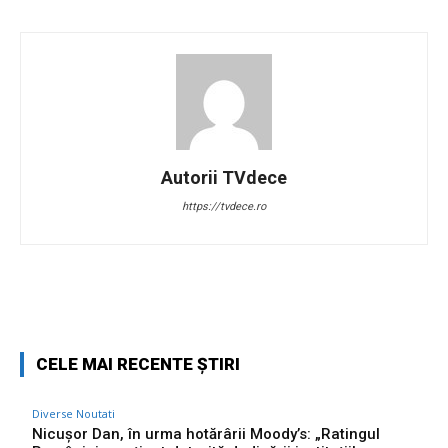
Autorii TVdece
https://tvdece.ro
Facebook
Twitter
Pinterest
W
CELE MAI RECENTE ȘTIRI
Diverse Noutati
Nicușor Dan, în urma hotărârii Moody’s: „Ratingul