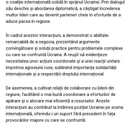
o coaliție internațională solidă în sprijinul Ucrainei. Prin dialogul
său deschis și abordarea diplomatică, a câștigat încrederea
multor lideri care au devenit parteneri cheie în eforturile de a
aduce pacea în regiune.
În cadrul acestor interacțiuni, a demonstrat o abilitate
remarcabilă de a negocia, prezentând argumente
convingătoare și soluții practice pentru problemele complexe
cu care se confruntă Ucraina. A reușit să evidențieze
necesitatea unor acțiuni coordonate și a unei reacții unitare
împotriva agresiunii ruse, subliniind importanța solidarității
internaționale și a respectării dreptului internațional.
De asemenea, a cultivat relații de colaborare cu liderii din
regiune, facilitând o mai bună coordonare a eforturilor de
apărare și o alocare mai eficientă a resurselor. Aceste
interacțiuni au contribuit la întărirea poziției Ucrainei pe scena
internațională, oferindu-i un suport fără precedent în fața
provocărilor majore cu care se confruntă.