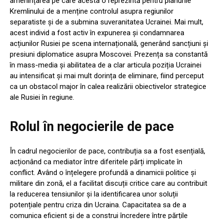
amenințarea pe care acesta o reprezintă pentru planurile
Kremlinului de a menține controlul asupra regiunilor
separatiste și de a submina suveranitatea Ucrainei. Mai mult,
acest individ a fost activ în expunerea și condamnarea
acțiunilor Rusiei pe scena internațională, generând sancțiuni și
presiuni diplomatice asupra Moscovei. Prezența sa constantă
în mass-media și abilitatea de a clar articula poziția Ucrainei
au intensificat și mai mult dorința de eliminare, fiind perceput
ca un obstacol major în calea realizării obiectivelor strategice
ale Rusiei în regiune.
Rolul în negocierile de pace
În cadrul negocierilor de pace, contribuția sa a fost esențială,
acționând ca mediator între diferitele părți implicate în
conflict. Având o înțelegere profundă a dinamicii politice și
militare din zonă, el a facilitat discuții critice care au contribuit
la reducerea tensiunilor și la identificarea unor soluții
potențiale pentru criza din Ucraina. Capacitatea sa de a
comunica eficient și de a construi încredere între părțile