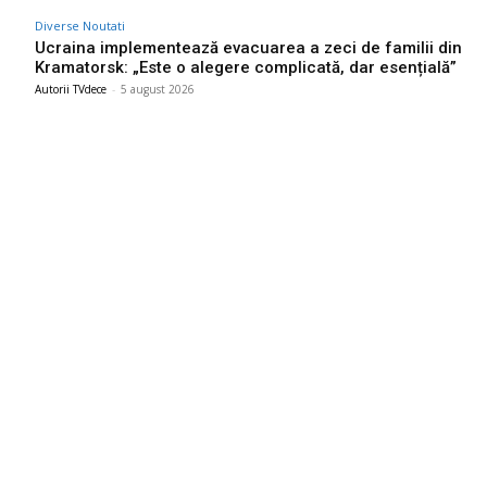
Diverse Noutati
Ucraina implementează evacuarea a zeci de familii din
Kramatorsk: „Este o alegere complicată, dar esențială”
Autorii TVdece
-
5 august 2026
Bun venit TVdece.ro
TVdece.ro un site de știri / blog de noutăți, dedicat diseminării de
informații și actualități. Acesta oferă articole, reportaje și analize
pe teme diverse, de la evenimente curente la subiecte specifice
de interes. Este un spațiu digital pentru informare și educație.
Contactati-ne oricand la adresa: contact@tvdece.ro
Contact www.tvdece.ro
Politică de confidențialitate
Politica de cookies (GDPR)
Ultimele postari