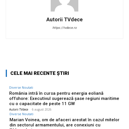
Autorii TVdece
https://tvdece.ro
Facebook
Twitter
Pinterest
W
CELE MAI RECENTE ȘTIRI
Diverse Noutati
România intră în cursa pentru energia eoliană
offshore: Executivul sugerează șase regiuni maritime
cu o capacitate de peste 11 GW
Autorii TVdece
-
6 august 2026
Diverse Noutati
Marian Voinea, om de afaceri arestat în cazul mitelor
din sectorul armamentului, are conexiuni cu