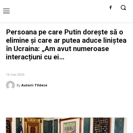
Persoana pe care Putin dorește să o
elimine și care ar putea aduce liniștea
în Ucraina: „Am avut numeroase
interacțiuni cu ei…
DIVERSE NOUTATI
16 mai 2026
By
Autorii TVdece
Facebook
Twitter
Pinterest
W