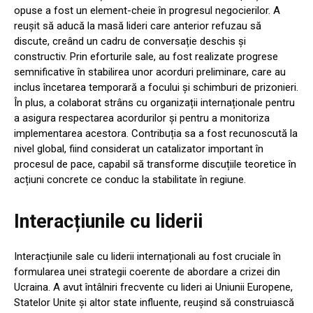
opuse a fost un element-cheie în progresul negocierilor. A
reușit să aducă la masă lideri care anterior refuzau să
discute, creând un cadru de conversație deschis și
constructiv. Prin eforturile sale, au fost realizate progrese
semnificative în stabilirea unor acorduri preliminare, care au
inclus încetarea temporară a focului și schimburi de prizonieri.
În plus, a colaborat strâns cu organizații internaționale pentru
a asigura respectarea acordurilor și pentru a monitoriza
implementarea acestora. Contribuția sa a fost recunoscută la
nivel global, fiind considerat un catalizator important în
procesul de pace, capabil să transforme discuțiile teoretice în
acțiuni concrete ce conduc la stabilitate în regiune.
Interacțiunile cu liderii
Interacțiunile sale cu liderii internaționali au fost cruciale în
formularea unei strategii coerente de abordare a crizei din
Ucraina. A avut întâlniri frecvente cu lideri ai Uniunii Europene,
Statelor Unite și altor state influente, reușind să construiască