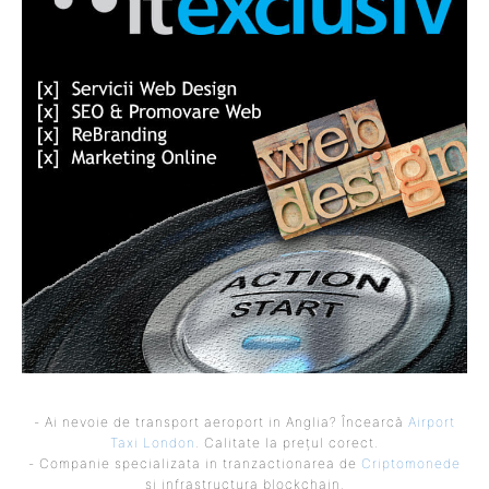
- Ai nevoie de transport aeroport in Anglia? Încearcă
Airport
Taxi London
. Calitate la prețul corect.
- Companie specializata in tranzactionarea de
Criptomonede
si infrastructura blockchain.