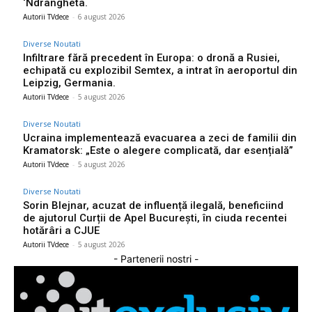
‘Ndrangheta.
Autorii TVdece
-
6 august 2026
Diverse Noutati
Infiltrare fără precedent în Europa: o dronă a Rusiei,
echipată cu explozibil Semtex, a intrat în aeroportul din
Leipzig, Germania.
Autorii TVdece
-
5 august 2026
Diverse Noutati
Ucraina implementează evacuarea a zeci de familii din
Kramatorsk: „Este o alegere complicată, dar esențială”
Autorii TVdece
-
5 august 2026
Diverse Noutati
Sorin Blejnar, acuzat de influență ilegală, beneficiind
de ajutorul Curții de Apel București, în ciuda recentei
hotărâri a CJUE
Autorii TVdece
-
5 august 2026
- Partenerii nostri -