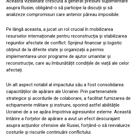
Această vizibilitate crescută a generat presiuni suplimentare
asupra Rusiei, obligând-o să participe la discuții și să
analizeze compromisuri care anterior păreau imposibile.
Pe lângă aceasta, a jucat un rol crucial în mobilizarea
resurselor internaționale pentru reconstrucția și stabilizarea
regiunilor afectate de conflict. Sprijinul financiar și logistic
obținut de la diferite state și organizații a permis
implementarea unor programe de ajutor umanitar și
reconstrucție, care au îmbunătățit condițiile de viață ale celor
afectați.
Un alt aspect notabil al impactului său a fost consolidarea
capacităților de apărare ale Ucrainei. Prin parteneriatele
strategice și acordurile de colaborare, a facilitat furnizarea de
echipamente militare și instruire, sporind astfel abilitățile
Ucrainei de a se apăra împotriva agresiunilor externe. Această
întărire a forțelor de apărare a avut un efect descurajant
asupra acțiunilor ofensive ale Rusiei, forțând-o să reevalueze
costurile și riscurile continuării conflictului.