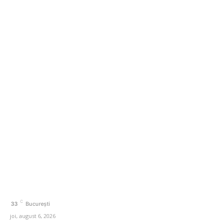
Donald Trump, chemat la București în luna mai pentru
Summitul B9 (surse)
Intervenție de urgență în Munții Bucegi: Oameni opt
căzuți în râpă în timpul unui ultramaraton
Categorii
Afaceri si Industrii
Agricultura
Arta si istorie
Auto
Beauty
Cultura si Entertainment
C
33
București
joi, august 6, 2026