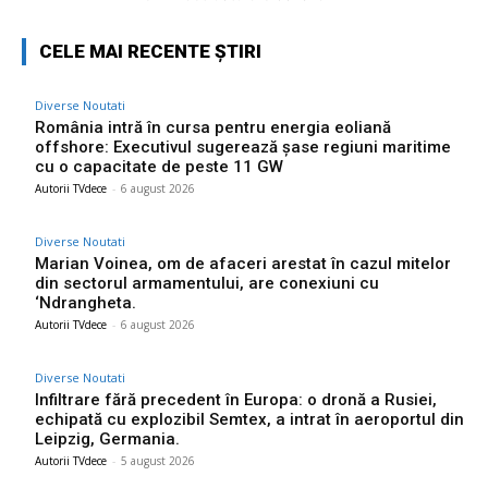
CELE MAI RECENTE ȘTIRI
Diverse Noutati
România intră în cursa pentru energia eoliană
offshore: Executivul sugerează șase regiuni maritime
cu o capacitate de peste 11 GW
Autorii TVdece
-
6 august 2026
Diverse Noutati
Marian Voinea, om de afaceri arestat în cazul mitelor
din sectorul armamentului, are conexiuni cu
‘Ndrangheta.
Autorii TVdece
-
6 august 2026
Diverse Noutati
Infiltrare fără precedent în Europa: o dronă a Rusiei,
echipată cu explozibil Semtex, a intrat în aeroportul din
Leipzig, Germania.
Autorii TVdece
-
5 august 2026