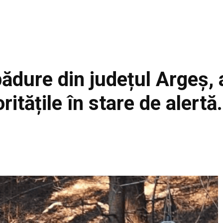
pădure din județul Argeș,
itățile în stare de alertă.
Facebook
Acțiune