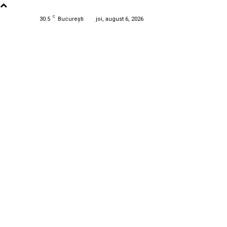
C
30.5
București
joi, august 6, 2026