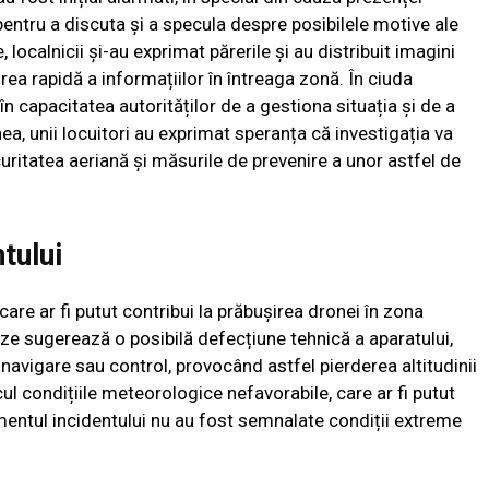
entru a discuta și a specula despre posibilele motive ale
 localnicii și-au exprimat părerile și au distribuit imagini
rea rapidă a informațiilor în întreaga zonă. În ciuda
e în capacitatea autorităților de a gestiona situația și de a
a, unii locuitori au exprimat speranța că investigația va
curitatea aeriană și măsurile de prevenire a unor astfel de
tului
 care ar fi putut contribui la prăbușirea dronei în zona
eze sugerează o posibilă defecțiune tehnică a aparatului,
navigare sau control, provocând astfel pierderea altitudinii
lcul condițiile meteorologice nefavorabile, care ar fi putut
omentul incidentului nu au fost semnalate condiții extreme