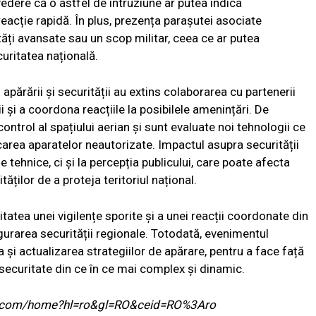
vedere că o astfel de intruziune ar putea indica
 reacție rapidă. În plus, prezența parașutei asociate
ți avansate sau un scop militar, ceea ce ar putea
uritatea națională.
 apărării și securității au extins colaborarea cu partenerii
i și a coordona reacțiile la posibilele amenințări. De
ntrol al spațiului aerian și sunt evaluate noi tehnologii ce
carea aparatelor neautorizate. Impactul asupra securității
 tehnice, ci și la percepția publicului, care poate afecta
ăților de a proteja teritoriul național.
itatea unei vigilențe sporite și a unei reacții coordonate din
sigurarea securității regionale. Totodată, evenimentul
 și actualizarea strategiilor de apărare, pentru a face față
ecuritate din ce în ce mai complex și dinamic.
ogle.com/home?hl=ro&gl=RO&ceid=RO%3Aro