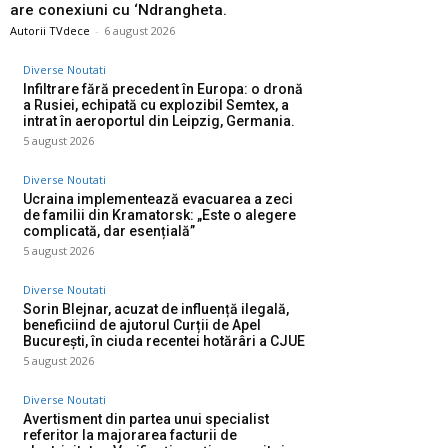
are conexiuni cu ‘Ndrangheta.
Autorii TVdece
-
6 august 2026
Diverse Noutati
Infiltrare fără precedent în Europa: o dronă
a Rusiei, echipată cu explozibil Semtex, a
intrat în aeroportul din Leipzig, Germania.
5 august 2026
Diverse Noutati
Ucraina implementează evacuarea a zeci
de familii din Kramatorsk: „Este o alegere
complicată, dar esențială”
5 august 2026
Diverse Noutati
Sorin Blejnar, acuzat de influență ilegală,
beneficiind de ajutorul Curții de Apel
București, în ciuda recentei hotărâri a CJUE
5 august 2026
Diverse Noutati
Avertisment din partea unui specialist
referitor la majorarea facturii de