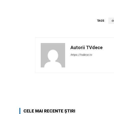
TAGS
d
Autorii TVdece
https://tvdece.ro
Facebook
Acțiune
CELE MAI RECENTE ȘTIRI