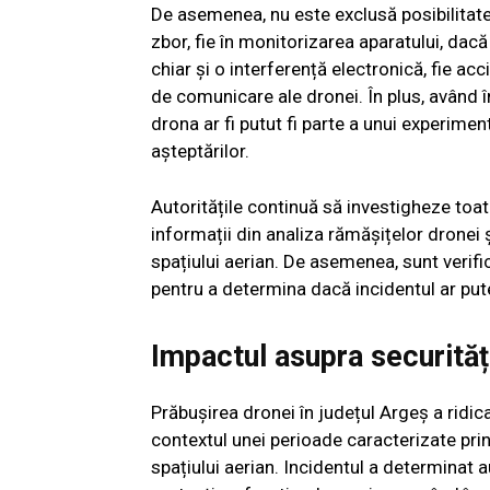
De asemenea, nu este exclusă posibilitatea
zbor, fie în monitorizarea aparatului, dac
chiar și o interferență electronică, fie acc
de comunicare ale dronei. În plus, având î
drona ar fi putut fi parte a unui experime
așteptărilor.
Autoritățile continuă să investigheze toat
informații din analiza rămășițelor dronei 
spațiului aerian. De asemenea, sunt verific
pentru a determina dacă incidentul ar pute
Impactul asupra securităț
Prăbușirea dronei în județul Argeș a ridica
contextul unei perioade caracterizate prin 
spațiului aerian. Incidentul a determinat 