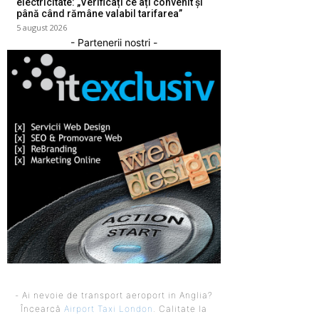
electricitate: „Verificați ce ați convenit și
până când rămâne valabil tarifarea”
5 august 2026
- Partenerii nostri -
- Ai nevoie de transport aeroport in Anglia?
Încearcă
Airport Taxi London
. Calitate la