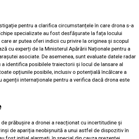
estigație pentru a clarifica circumstanțele în care drona s-a
Echipe specializate au fost desfășurate la fața locului
re ar putea oferi indicii cu privire la originea și scopul
ază cu experți de la Ministerul Apărării Naționale pentru a
parașutei asociate. De asemenea, sunt evaluate datele radar
a identifica posibilele traiectorii și locul de lansare al
toate opțiunile posibile, inclusiv o potențială încălcare a
u agenții internaționale pentru a verifica dacă drona este
e
de prăbușire a dronei a reacționat cu incertitudine și
rinși de apariția neobișnuită a unui astfel de dispozitiv în
u fost inițial alarmati, în special din cauza prezenței