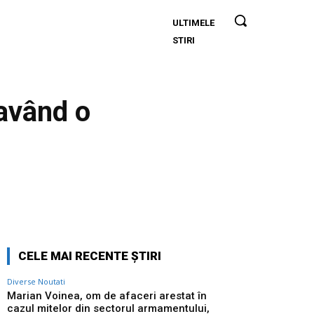
ULTIMELE
Marian
STIRI
Voinea, om
de afaceri
arestat în
cazul mitelor
 având o
din sectorul
armamentului,
are conexiuni
cu
‘Ndrangheta.
Twitter
Pinterest
WhatsApp
CELE MAI RECENTE ȘTIRI
Diverse Noutati
Marian Voinea, om de afaceri arestat în
cazul mitelor din sectorul armamentului,