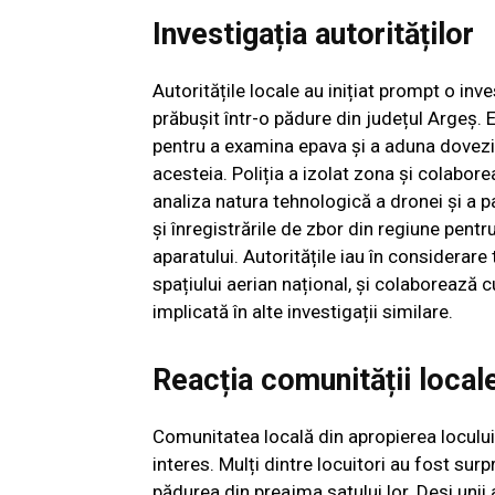
Investigația autorităților
Autoritățile locale au inițiat prompt o inv
prăbușit într-o pădure din județul Argeș. 
pentru a examina epava și a aduna dovezi ca
acesteia. Poliția a izolat zona și colabore
analiza natura tehnologică a dronei și a 
și înregistrările de zbor din regiune pentru 
aparatului. Autoritățile iau în considerare 
spațiului aerian național, și colaborează c
implicată în alte investigații similare.
Reacția comunității local
Comunitatea locală din apropierea locului 
interes. Mulți dintre locuitori au fost surp
pădurea din preajma satului lor. Deși unii a