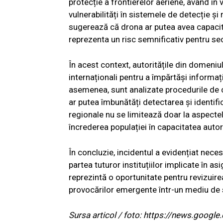
protecție a frontierelor aeriene, având în 
vulnerabilități în sistemele de detecție și
sugerează că drona ar putea avea capacită
reprezenta un risc semnificativ pentru sec
În acest context, autoritățile din domeniul
internaționali pentru a împărtăși informați
asemenea, sunt analizate procedurile de co
ar putea îmbunătăți detectarea și identifi
regionale nu se limitează doar la aspectele
încrederea populației în capacitatea autorit
În concluzie, incidentul a evidențiat neces
partea tuturor instituțiilor implicate în a
reprezintă o oportunitate pentru revizuirea
provocărilor emergente într-un mediu de s
Sursa articol / foto: https://news.go