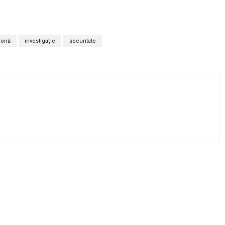
ronă
investigație
securitate
Twitter
Pinterest
WhatsApp