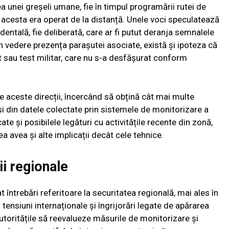
 unei greșeli umane, fie în timpul programării rutei de
ă acesta era operat de la distanță. Unele voci speculatează
identală, fie deliberată, care ar fi putut deranja semnalele
n vedere prezența parașutei asociate, există și ipoteza că
nt sau test militar, care nu s-a desfășurat conform
e aceste direcții, încercând să obțină cât mai multe
și din datele colectate prin sistemele de monitorizare a
ate și posibilele legături cu activitățile recente din zonă,
a avea și alte implicații decât cele tehnice.
ii regionale
t întrebări referitoare la securitatea regională, mai ales în
tensiuni internaționale și îngrijorări legate de apărarea
autoritățile să reevalueze măsurile de monitorizare și