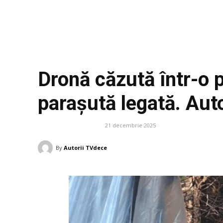
Dronă căzută într-o 
parașută legată. Autor
21 decembrie 2025
DIVERSE NOUTATI
By
Autorii TVdece