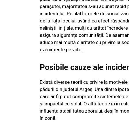
parașutei, majoritatea s-au adunat rapid p
incidentului. Pe platformele de socializare,
de la fața locului, având ca efect răspândi
neliniștii inițiale, mulți au arătat încreder
asigura siguranța comunității. De asemene
aduce mai multă claritate cu privire la se
evenimente pe viitor.
Posibile cauze ale inciden
Există diverse teorii cu privire la motivele
pădurii din județul Argeș. Una dintre ipot
care ar fi putut compromite sistemele de 
și impactul cu solul. O altă teorie ia în ca
influența stabilitatea zborului, deși în m
în zonă.