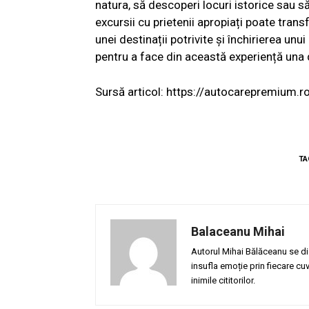
natura, să descoperi locuri istorice sau să 
excursii cu prietenii apropiați poate tra
unei destinații potrivite și închirierea unui
pentru a face din această experiență una 
Sursă articol: https://autocarepremium.r
TA
Balaceanu Mihai
Autorul Mihai Bălăceanu se dis
insufla emoție prin fiecare cu
inimile cititorilor.