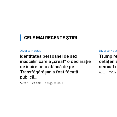
Facebook
Acțiune
CELE MAI RECENTE ȘTIRI
Diverse Noutati
Diverse Nout
Identitatea persoanei de sex
Trump re
masculin care a „creat” o declarație
cetățenie
de iubire pe o stâncă de pe
semnat n
Transfăgărășan a fost făcută
Autorii TVde
publică…
Autorii TVdece
-
7 august 2026
Bun venit TVdece.ro
Ultime