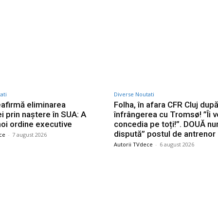
Twitter
Pinterest
WhatsApp
ati
Diverse Noutati
afirmă eliminarea
Folha, în afara CFR Cluj dup
i prin naștere în SUA: A
înfrângerea cu Tromsø! ”Îi v
oi ordine executive
concedia pe toți!”. DOUĂ nu
dispută” postul de antrenor
ce
-
7 august 2026
Autorii TVdece
-
6 august 2026
le postari
Stiri populare