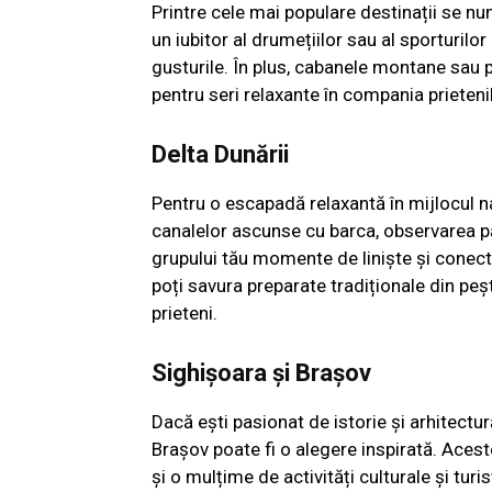
Printre cele mai populare destinații se num
un iubitor al drumețiilor sau al sporturilor
gusturile. În plus, cabanele montane sau p
pentru seri relaxante în compania prietenil
Delta Dunării
Pentru o escapadă relaxantă în mijlocul na
canalelor ascunse cu barca, observarea pă
grupului tău momente de liniște și conecta
poți savura preparate tradiționale din peș
prieteni.
Sighișoara și Brașov
Dacă ești pasionat de istorie și arhitect
Brașov poate fi o alegere inspirată. Acest
și o mulțime de activități culturale și turis