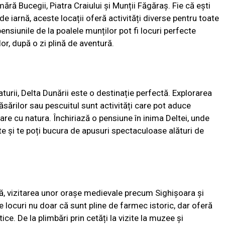
ără Bucegii, Piatra Craiului și Munții Făgăraș. Fie că ești
 de iarnă, aceste locații oferă activități diverse pentru toate
ensiunile de la poalele munților pot fi locuri perfecte
or, după o zi plină de aventură.
turii, Delta Dunării este o destinație perfectă. Explorarea
sărilor sau pescuitul sunt activități care pot aduce
re cu natura. Închiriază o pensiune în inima Deltei, unde
te și te poți bucura de apusuri spectaculoase alături de
ură, vizitarea unor orașe medievale precum Sighișoara și
e locuri nu doar că sunt pline de farmec istoric, dar oferă
tice. De la plimbări prin cetăți la vizite la muzee și