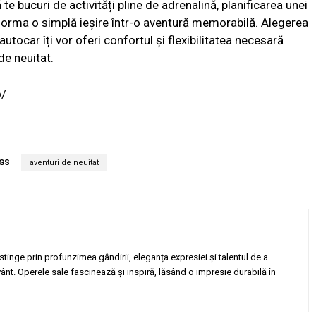
te bucuri de activități pline de adrenalină, planificarea unei
nsforma o simplă ieșire într-o aventură memorabilă. Alegerea
 autocar îți vor oferi confortul și flexibilitatea necesară
de neuitat.
o/
GS
aventuri de neuitat
tinge prin profunzimea gândirii, eleganța expresiei și talentul de a
vânt. Operele sale fascinează și inspiră, lăsând o impresie durabilă în