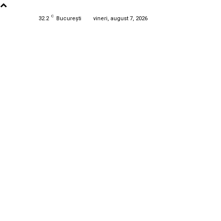
C
32.2
București
vineri, august 7, 2026