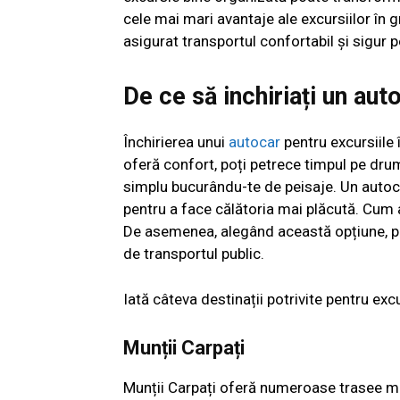
cele mai mari avantaje ale excursiilor în g
asigurat transportul confortabil și sigur pe
De ce să inchiriați un aut
Închirierea unui
autocar
pentru excursiile î
oferă confort, poți petrece timpul pe drum
simplu bucurându-te de peisaje. Un autocar 
pentru a face călătoria mai plăcută. Cum ar
De asemenea, alegând această opțiune, poț
de transportul public.
Iată câteva destinații potrivite pentru ex
Munții Carpați
Munții Carpați oferă numeroase trasee mo