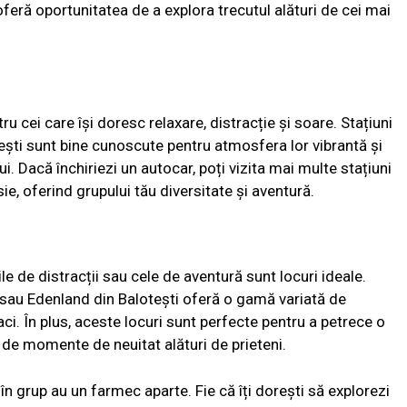
oferă oportunitatea de a explora trecutul alături de cei mai
ru cei care își doresc relaxare, distracție și soare. Stațiuni
i sunt bine cunoscute pentru atmosfera lor vibrantă și
ui. Dacă închiriezi un autocar, poți vizita mai multe stațiuni
sie, oferind grupului tău diversitate și aventură.
le de distracții sau cele de aventură sunt locuri ideale.
sau Edenland din Balotești oferă o gamă variată de
opaci. În plus, aceste locuri sunt perfecte pentru a petrece o
ri de momente de neuitat alături de prieteni.
 în grup au un farmec aparte. Fie că îți dorești să explorezi