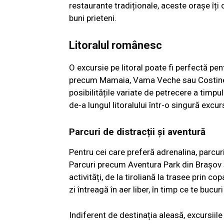
restaurante tradiționale, aceste orașe îți 
buni prieteni.
Litoralul românesc
O excursie pe litoral poate fi perfectă pent
precum Mamaia, Vama Veche sau Costineșt
posibilitățile variate de petrecere a timpul
de-a lungul litoralului într-o singură excur
Parcuri de distracții și aventură
Pentru cei care preferă adrenalina, parcuri
Parcuri precum Aventura Park din Brașov 
activități, de la tiroliană la trasee prin c
zi întreagă în aer liber, în timp ce te bucu
Indiferent de destinația aleasă, excursiile