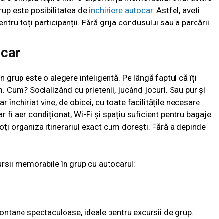
rup este posibilitatea de
închiriere autocar
. Astfel, aveți
ntru toți participanții. Fără grija condusului sau a parcării.
ocar
n grup este o alegere inteligentă. Pe lângă faptul că îți
. Cum? Socializând cu prietenii, jucând jocuri. Sau pur și
închiriat vine, de obicei, cu toate facilitățile necesare
 fi aer condiționat, Wi-Fi și spațiu suficient pentru bagaje.
i organiza itinerariul exact cum dorești. Fără a depinde
cursii memorabile în grup cu autocarul:
ntane spectaculoase, ideale pentru excursii de grup.