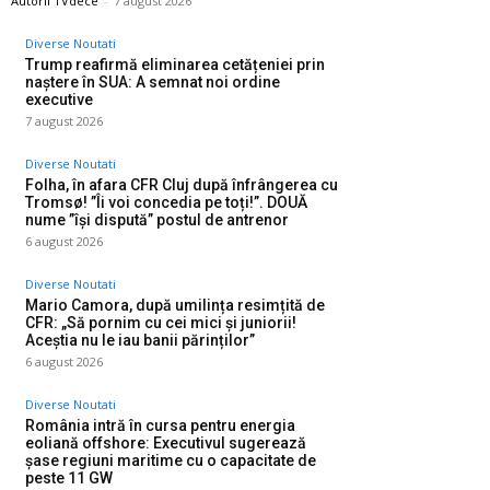
Autorii TVdece
-
7 august 2026
Diverse Noutati
Trump reafirmă eliminarea cetățeniei prin
naștere în SUA: A semnat noi ordine
executive
7 august 2026
Diverse Noutati
Folha, în afara CFR Cluj după înfrângerea cu
Tromsø! ”Îi voi concedia pe toți!”. DOUĂ
nume ”își dispută” postul de antrenor
6 august 2026
Diverse Noutati
Mario Camora, după umilința resimțită de
CFR: „Să pornim cu cei mici și juniorii!
Aceștia nu le iau banii părinților”
6 august 2026
Diverse Noutati
România intră în cursa pentru energia
eoliană offshore: Executivul sugerează
șase regiuni maritime cu o capacitate de
peste 11 GW