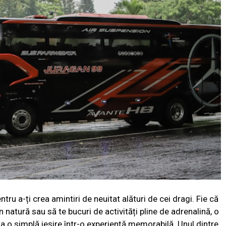
tru a-ți crea amintiri de neuitat alături de cei dragi. Fie că
în natură sau să te bucuri de activități pline de adrenalină, o
 o simplă ieșire într-o experiență memorabilă. Unul dintre