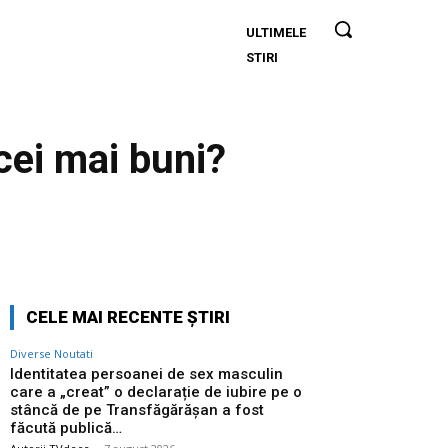
ULTIMELE
Identitatea
STIRI
persoanei de
sex masculin
care a „creat” o
declarație de
 cei mai buni?
iubire pe o
stâncă de pe
Transfăgărășan
a fost făcută
Twitter
Pinterest
WhatsApp
publică…
CELE MAI RECENTE ȘTIRI
Diverse Noutati
Identitatea persoanei de sex masculin
care a „creat” o declarație de iubire pe o
stâncă de pe Transfăgărășan a fost
făcută publică…