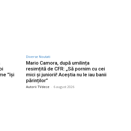
Diverse Noutati
ă
Mario Camora, după umilința
oi
resimțită de CFR: „Să pornim cu cei
me ”își
mici și juniorii! Aceștia nu le iau banii
părinților”
Autorii TVdece
-
6 august 2026
Categorii