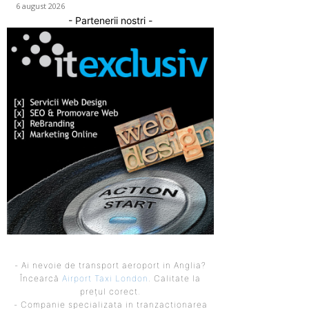
6 august 2026
- Partenerii nostri -
- Ai nevoie de transport aeroport in Anglia?
Încearcă
Airport Taxi London
. Calitate la
prețul corect.
- Companie specializata in tranzactionarea