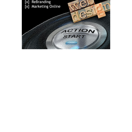
Bun venit TVdece.ro
TVdece.ro un site de știri / blog de noutăți, dedicat diseminării de
informații și actualități. Acesta oferă articole, reportaje și analize
pe teme diverse, de la evenimente curente la subiecte specifice
de interes. Este un spațiu digital pentru informare și educație.
Contactati-ne oricand la adresa: contact@tvdece.ro
Contact www.tvdece.ro