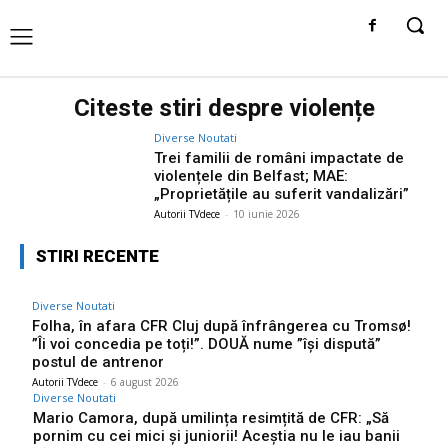
Citeste stiri despre
violențe
Diverse Noutati
Trei familii de români impactate de
violențele din Belfast; MAE:
„Proprietățile au suferit vandalizări”
Autorii TVdece
-
10 iunie 2026
STIRI RECENTE
Diverse Noutati
Folha, în afara CFR Cluj după înfrângerea cu Tromsø!
”Îi voi concedia pe toți!”. DOUĂ nume ”își dispută”
postul de antrenor
Autorii TVdece
-
6 august 2026
Diverse Noutati
Mario Camora, după umilința resimțită de CFR: „Să
pornim cu cei mici și juniorii! Aceștia nu le iau banii