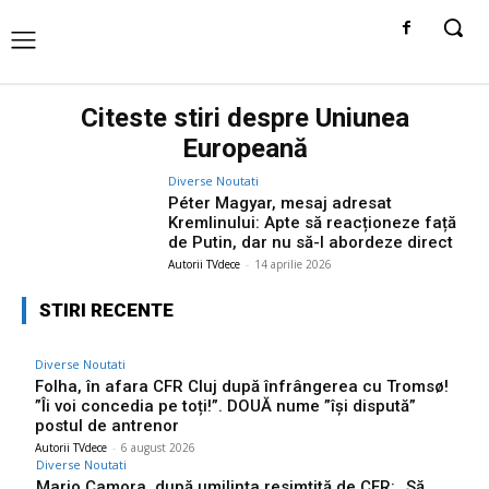
Citeste stiri despre
Uniunea
Europeană
Diverse Noutati
Péter Magyar, mesaj adresat
Kremlinului: Apte să reacționeze față
de Putin, dar nu să-l abordeze direct
Autorii TVdece
-
14 aprilie 2026
STIRI RECENTE
Diverse Noutati
Folha, în afara CFR Cluj după înfrângerea cu Tromsø!
”Îi voi concedia pe toți!”. DOUĂ nume ”își dispută”
postul de antrenor
Autorii TVdece
-
6 august 2026
Diverse Noutati
Mario Camora, după umilința resimțită de CFR: „Să