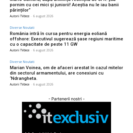
pornim cu cei mici și juniorii! Aceștia nu le iau banii
părinților”
Autorii TVdece
-
6 august 2026
Diverse Noutati
România intră în cursa pentru energia eoliană
offshore: Executivul sugerează șase regiuni maritime
cu o capacitate de peste 11 GW
Autorii TVdece
-
6 august 2026
Diverse Noutati
Marian Voinea, om de afaceri arestat în cazul mitelor
din sectorul armamentului, are conexiuni cu
‘Ndrangheta.
Autorii TVdece
-
6 august 2026
- Partenerii nostri -