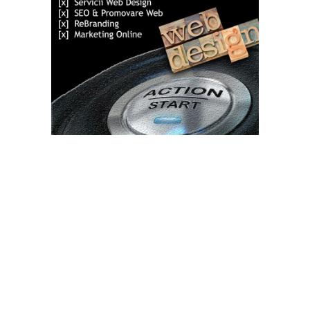
Bun venit TVdece.ro
TVdece.ro un site de știri / blog de noutăți, dedicat diseminării de
informații și actualități. Acesta oferă articole, reportaje și analize
pe teme diverse, de la evenimente curente la subiecte specifice
de interes. Este un spațiu digital pentru informare și educație.
Contactati-ne oricand la adresa: contact@tvdece.ro