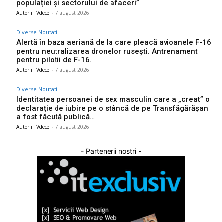
populației și sectorului de afaceri”
Autorii TVdece
-
7 august 2026
Diverse Noutati
Alertă în baza aeriană de la care pleacă avioanele F-16
pentru neutralizarea dronelor rusești. Antrenament
pentru piloții de F-16.
Autorii TVdece
-
7 august 2026
Diverse Noutati
Identitatea persoanei de sex masculin care a „creat” o
declarație de iubire pe o stâncă de pe Transfăgărășan
a fost făcută publică…
Autorii TVdece
-
7 august 2026
- Partenerii nostri -