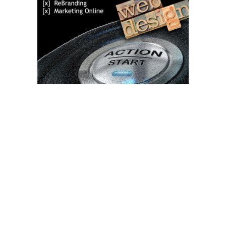
Bun venit TVdece.ro
TVdece.ro un site de știri / blog de noutăți, dedicat diseminării de
informații și actualități. Acesta oferă articole, reportaje și analize
pe teme diverse, de la evenimente curente la subiecte specifice
de interes. Este un spațiu digital pentru informare și educație.
Contactati-ne oricand la adresa: contact@tvdece.ro
Contact www.tvdece.ro