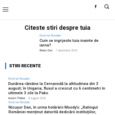
Citeste stiri despre
tuia
Diverse Noutati
Cum se ingrijeste tuia inainte de
iarna?
Bradu Dan
-
1 decembrie 2024
STIRI RECENTE
Diverse Noutati
Dunărea rămâne la Cernavodă la altitudinea din 3
august; în Ungaria, fluxul a crescut cu 6 centimetri în
ultimele 3 zile la Paks.
Autorii TVdece
-
8 august 2026
Diverse Noutati
Nicușor Dan, în urma hotărârii Moody’s: „Ratingul
României menținut datorită dedicării instituțiilor,