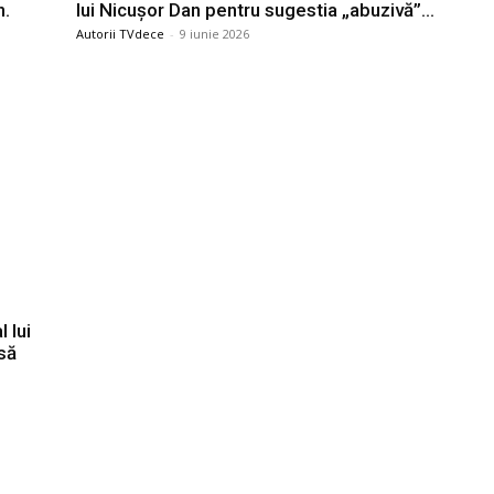
n.
lui Nicușor Dan pentru sugestia „abuzivă”…
Autorii TVdece
-
9 iunie 2026
 lui
să