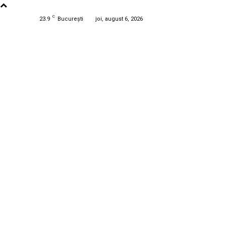
C
23.9
București
joi, august 6, 2026