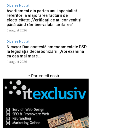
Diverse Noutati
Avertisment din partea unui specialist
referitor la majorarea facturii de
electricitate: „Verificați ce ați convenit și
până când rămâne valabil tarifarea”
5 august 2026
Diverse Noutati
Nicușor Dan contestă amendamentele PSD
la legislația decarbonizării: „Voi examina
cu cea mai mare…
4 august 2026
- Partenerii nostri -