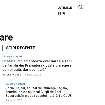
ULTIMELE
Ucraina
STIRI
implementează
evacuarea a
zeci de familii
din
are
Kramatorsk:
„Este o alegere
STIRI RECENTE
complicată,
dar esențială”
Diverse Noutati
Ucraina implementează evacuarea a zeci
de familii din Kramatorsk: „Este o alegere
complicată, dar esențială”
Autorii TVdece
-
5 august 2026
Diverse Noutati
Sorin Blejnar, acuzat de influență ilegală,
beneficiind de ajutorul Curții de Apel
București, în ciuda recentei hotărâri a CJUE
5 august 2026