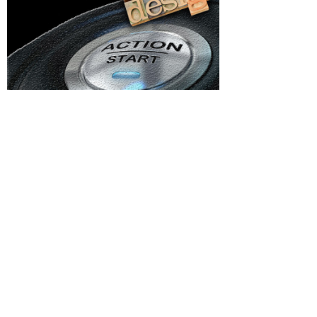
Categorii
a:
Afaceri si Industrii
marii
Agricultura
Arta si istorie
u
la
Auto
Beauty
șămintele
Cultura si Entertainment