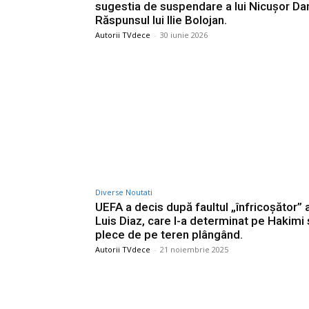
sugestia de suspendare a lui Nicușor Da
Răspunsul lui Ilie Bolojan.
Autorii TVdece
-
30 iunie 2026
Diverse Noutati
UEFA a decis după faultul „înfricoșător” al
Luis Diaz, care l-a determinat pe Hakimi 
plece de pe teren plângând.
Autorii TVdece
-
21 noiembrie 2025