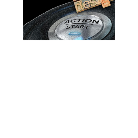
Bun venit TVdece.ro
TVdece.ro un site de știri / blog de noutăți, dedicat diseminării de
informații și actualități. Acesta oferă articole, reportaje și analize
pe teme diverse, de la evenimente curente la subiecte specifice
de interes. Este un spațiu digital pentru informare și educație.
Contactati-ne oricand la adresa: contact@tvdece.ro
Contact www.tvdece.ro
Politică de confidențialitate