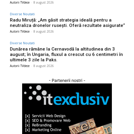
Autorii TVdece
-
8 august 2026
Diverse Noutati
Radu Miruță: „Am găsit strategia ideală pentru a
neutraliza dronelor rusești. Oferă rezultate asigurate”
Autorii TVdece
-
8 august 2026
Diverse Noutati
Dunărea rămâne la Cernavodă la altitudinea din 3
august; în Ungaria, fluxul a crescut cu 6 centimetri în
ultimele 3 zile la Paks.
Autorii TVdece
-
8 august 2026
- Partenerii nostri -