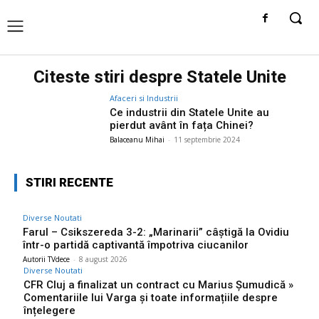
Citeste stiri despre
Statele Unite
Afaceri si Industrii
Ce industrii din Statele Unite au
pierdut avânt în fața Chinei?
Balaceanu Mihai
-
11 septembrie 2024
STIRI RECENTE
Diverse Noutati
Farul – Csikszereda 3-2: „Marinarii” câștigă la Ovidiu
într-o partidă captivantă împotriva ciucanilor
Autorii TVdece
-
8 august 2026
Diverse Noutati
CFR Cluj a finalizat un contract cu Marius Șumudică »
Comentariile lui Varga și toate informațiile despre
înțelegere