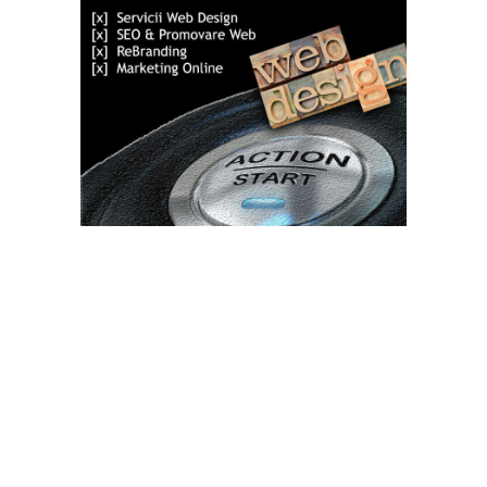
Bun venit TVdece.ro
TVdece.ro un site de știri / blog de noutăți, dedicat diseminării de
informații și actualități. Acesta oferă articole, reportaje și analize
pe teme diverse, de la evenimente curente la subiecte specifice
de interes. Este un spațiu digital pentru informare și educație.
Contactati-ne oricand la adresa: contact@tvdece.ro