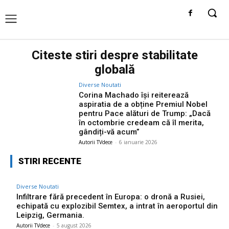
Citeste stiri despre
stabilitate
globală
Diverse Noutati
Corina Machado își reiterează
aspiratia de a obține Premiul Nobel
pentru Pace alături de Trump: „Dacă
în octombrie credeam că îl merita,
gândiți-vă acum”
Autorii TVdece
-
6 ianuarie 2026
STIRI RECENTE
Diverse Noutati
Infiltrare fără precedent în Europa: o dronă a Rusiei,
echipată cu explozibil Semtex, a intrat în aeroportul din
Leipzig, Germania.
Autorii TVdece
-
5 august 2026