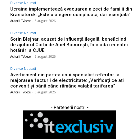
Diverse Noutati
Ucraina implementează evacuarea a zeci de familii din
Kramatorsk: „Este o alegere complicată, dar esențială”
Autorii TVdece
-
5 august 2026
Diverse Noutati
Sorin Blejnar, acuzat de influență ilegală, beneficiind
de ajutorul Curții de Apel București, în ciuda recentei
hotărâri a CJUE
Autorii TVdece
-
5 august 2026
Diverse Noutati
Avertisment din partea unui specialist referitor la
majorarea facturii de electricitate: „Verificați ce ați
convenit și până când rămâne valabil tarifarea”
Autorii TVdece
-
5 august 2026
- Partenerii nostri -