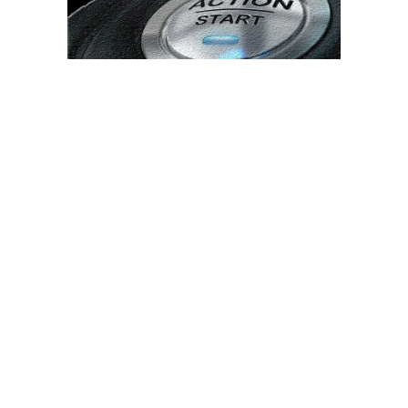
Bun venit TVdece.ro
TVdece.ro un site de știri / blog de noutăți, dedicat diseminării de
informații și actualități. Acesta oferă articole, reportaje și analize
pe teme diverse, de la evenimente curente la subiecte specifice
de interes. Este un spațiu digital pentru informare și educație.
Contactati-ne oricand la adresa: contact@tvdece.ro
Contact www.tvdece.ro
Politică de confidențialitate
Politica de cookies (GDPR)
Ultimele postari