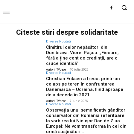
Citeste stiri despre
solidaritate
Diverse Noutati
Cimitirul celor nepăsători din
Dumbrava. Viorel Pașca: „Fiecare,
fără a ține cont de credință, are o
cruce identică”
Autorii TVdece
-
10 iulie 2026
Diverse Noutati
Christian Eriksen a trecut printr-un
colaps pe teren în confruntarea
Danemarca – Ucraina, fiind aproape
de a deceda în 2021.
Autorii TVdece
-
7 iunie 2026
Diverse Noutati
Observația unui semnificativ gânditor
conservator din România referitoare
la vorbirea lui Nicușor Dan de Ziua
Europei: Ne vom transforma în cei din
urmă susținători...